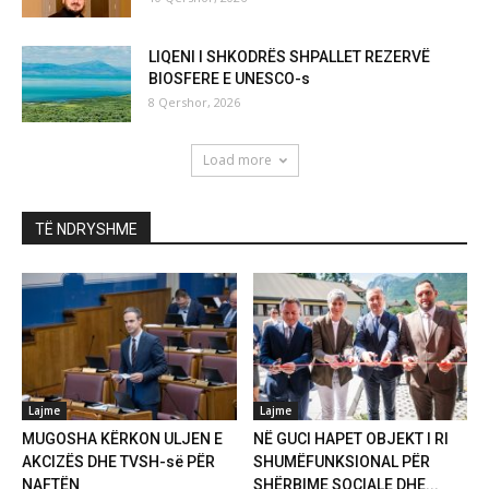
LIQENI I SHKODRËS SHPALLET REZERVË
BIOSFERE E UNESCO-s
8 Qershor, 2026
Load more
TË NDRYSHME
Lajme
Lajme
MUGOSHA KËRKON ULJEN E
NË GUCI HAPET OBJEKT I RI
AKCIZËS DHE TVSH-së PËR
SHUMËFUNKSIONAL PËR
NAFTËN
SHËRBIME SOCIALE DHE...