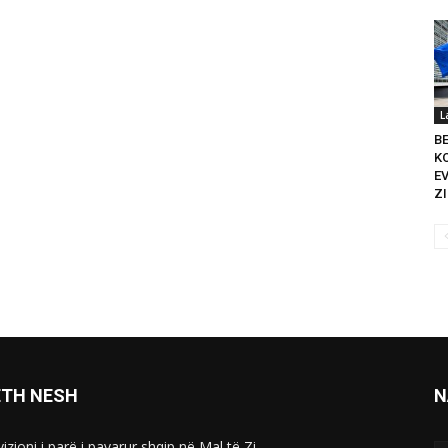
L
B
K
E
ZI
ETH NESH
N
izioni i parë i pavarur shqip në Mal të Zi