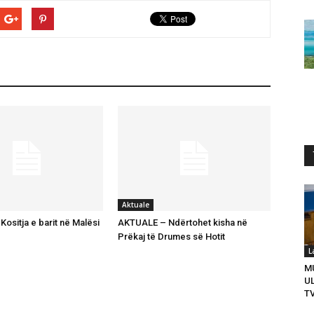
Aktuale
ositja e barit në Malësi
AKTUALE – Ndërtohet kisha në
Prëkaj të Drumes së Hotit
L
M
U
T