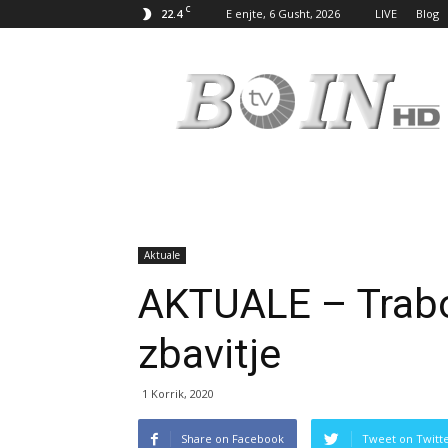
C
22.4
E enjte, 6 Gusht, 2026
LIVE
Blog
Tv
Boin
Aktuale
AKTUALE – Trabo
zbavitje
1 Korrik, 2020
Share on Facebook
Tweet on Twitt