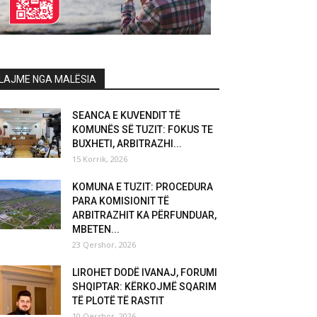
LAJME NGA MALËSIA
SEANCA E KUVENDIT TË
KOMUNËS SË TUZIT: FOKUS TE
BUXHETI, ARBITRAZHI...
15 Korrik, 2026
KOMUNA E TUZIT: PROCEDURA
PARA KOMISIONIT TË
ARBITRAZHIT KA PËRFUNDUAR,
MBETEN...
23 Qershor, 2026
LIROHET DODË IVANAJ, FORUMI
SHQIPTAR: KËRKOJMË SQARIM
TË PLOTË TË RASTIT
10 Qershor, 2026