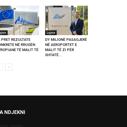
ajme
Lajme
E PRET REZULTATE
DY MILIONË PASAGJERË
ONKRETE NË RRUGËN
NË AEROPORTET E
VROPIANE TË MALIT TË
MALIT TË ZI PËR
SHTATË...
A NDJEKNI