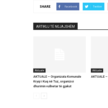
SHARE
Facebook
Twitter
ARTIKUJ TË NGJAJSHËM
Aktuale
Aktuale
AKTUALE – Organizata Komunale
AKTUALE – K
Kryqi i Kuq në Tuz, organizoi
dhurimin vullnetar të gjakut