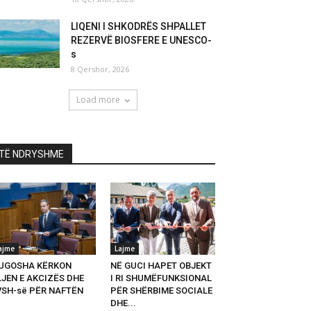
LIQENI I SHKODRËS SHPALLET
REZERVË BIOSFERE E UNESCO-
s
8 Qershor, 2026
Load more
TË NDRYSHME
ajme
Lajme
UGOSHA KËRKON
NË GUCI HAPET OBJEKT
LJEN E AKCIZËS DHE
I RI SHUMËFUNKSIONAL
VSH-së PËR NAFTËN
PËR SHËRBIME SOCIALE
DHE...