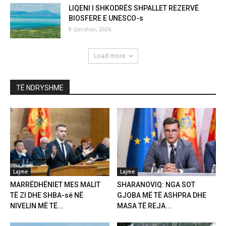
LIQENI I SHKODRËS SHPALLET REZERVË
BIOSFERE E UNESCO-s
8 Qershor, 2026
Load more
TË NDRYSHME
Lajme
Lajme
MARRËDHËNIET MES MALIT
SHARANOVIQ: NGA SOT
TË ZI DHE SHBA-së NË
GJOBA MË TË ASHPRA DHE
NIVELIN MË TË...
MASA TË REJA...