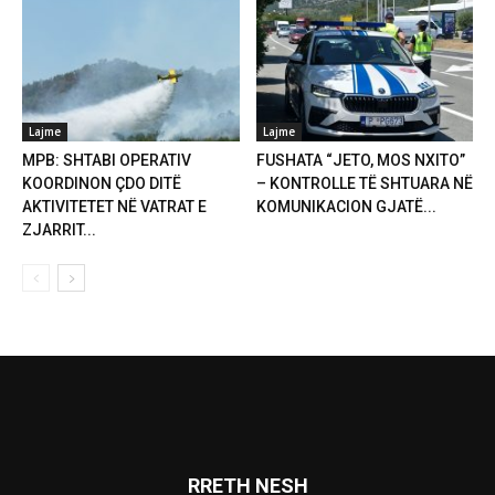
Lajme
Lajme
MPB: SHTABI OPERATIV
FUSHATA “JETO, MOS NXITO”
KOORDINON ÇDO DITË
– KONTROLLE TË SHTUARA NË
AKTIVITETET NË VATRAT E
KOMUNIKACION GJATË...
ZJARRIT...
RRETH NESH