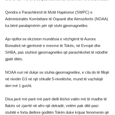
Qendra e Parashikimit të Motit Hapësinor (SWPC) e
Administratës Kombëtare të Oqeanit dhe Atmosferës (NOAA)
ka bërë paralajmërim për një stuhi gjeomagnetike.
Ajo njoftoi se ekziston mundësia e vëzhgimit të Aurora
Borealisit në gjerësinë e mesme të Tokës, në Evropë dhe
SHBA, pas stuhisë gjeomagnetike që parashikohet të ndodhë
gjatë ditës.
NOAA vuri në dukje se stuhia gjeomagnetike, e cila do të fillojë
në nivelin G3 në një shkallë 5-nivelëshe, mund të vazhdojë
deri më 1 gusht.
Disa javë më parë më parë dielli lëshoi valën më të madhe të
flakës së zjarrtë në afro një dekadë, vetëm pak ditë pasi
stuhitë e forta diellore goditën Tokën duke krijuar fenomenin që