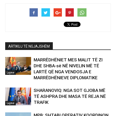
ARTIKUJ TË NGJAJSHËM
MARRËDHËNIET MES MALIT TË ZI
DHE SHBA-së NË NIVELIN MË TË
LARTË QË NGA VENDOSJA E
Lajme
MARRËDHËNIEVE DIPLOMATIKE
SHARANOVIQ: NGA SOT GJOBA MË
TË ASHPRA DHE MASA TË REJA NË
TRAFIK
Lajme
MPB: SHTABI OPERATIV KOORDINON