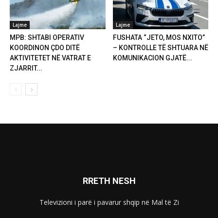
Lajme
Lajme
MPB: SHTABI OPERATIV
FUSHATA “JETO, MOS NXITO”
KOORDINON ÇDO DITË
– KONTROLLE TË SHTUARA NË
AKTIVITETET NË VATRAT E
KOMUNIKACION GJATË...
ZJARRIT...
RRETH NESH
Televizioni i parë i pavarur shqip në Mal të Zi