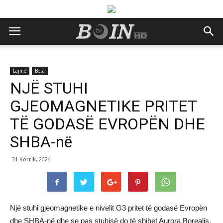
Lajme
Bota
NJË STUHI
GJEOMAGNETIKE PRITET
TË GODASË EVROPËN DHE
SHBA-në
31 Korrik, 2024
Një stuhi gjeomagnetike e nivelit G3 pritet të godasë Evropën
dhe SHBA-në dhe se pas stuhisë do të shihet Aurora Borealis.