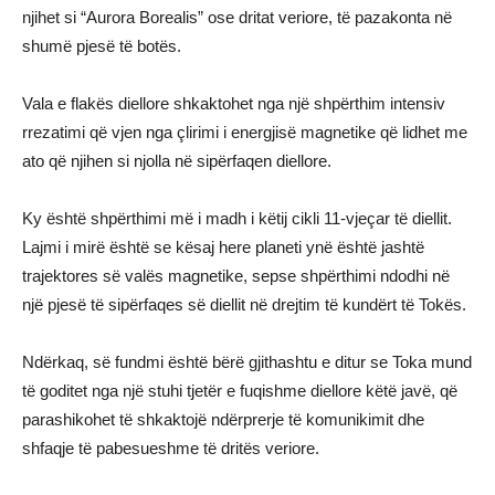
njihet si “Aurora Borealis” ose dritat veriore, të pazakonta në
shumë pjesë të botës.
Vala e flakës diellore shkaktohet nga një shpërthim intensiv
rrezatimi që vjen nga çlirimi i energjisë magnetike që lidhet me
ato që njihen si njolla në sipërfaqen diellore.
Ky është shpërthimi më i madh i këtij cikli 11-vjeçar të diellit.
Lajmi i mirë është se kësaj here planeti ynë është jashtë
trajektores së valës magnetike, sepse shpërthimi ndodhi në
një pjesë të sipërfaqes së diellit në drejtim të kundërt të Tokës.
Ndërkaq, së fundmi është bërë gjithashtu e ditur se Toka mund
të goditet nga një stuhi tjetër e fuqishme diellore këtë javë, që
parashikohet të shkaktojë ndërprerje të komunikimit dhe
shfaqje të pabesueshme të dritës veriore.