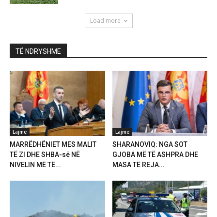
Load more
TË NDRYSHME
Lajme
Lajme
MARRËDHËNIET MES MALIT
SHARANOVIQ: NGA SOT
TË ZI DHE SHBA-së NË
GJOBA MË TË ASHPRA DHE
NIVELIN MË TË...
MASA TË REJA...