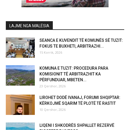
LAJME NGA MALËSIA
SEANCA E KUVENDIT TË KOMUNËS SË TUZIT:
FOKUS TE BUXHETI, ARBITRAZHI...
15 Korrik, 2026
KOMUNA E TUZIT: PROCEDURA PARA
KOMISIONIT TË ARBITRAZHIT KA
PËRFUNDUAR, MBETEN...
23 Qershor, 2026
LIROHET DODË IVANAJ, FORUMI SHQIPTAR:
KËRKOJMË SQARIM TË PLOTË TË RASTIT
10 Qershor, 2026
LIQENI I SHKODRËS SHPALLET REZERVË