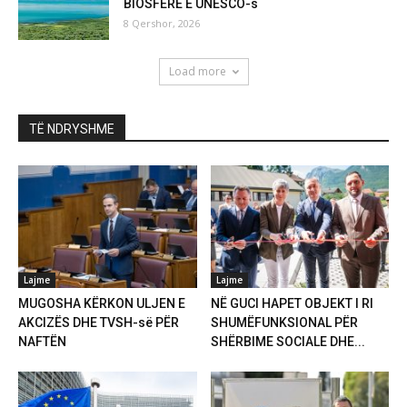
BIOSFERE E UNESCO-s
8 Qershor, 2026
Load more
TË NDRYSHME
Lajme
Lajme
MUGOSHA KËRKON ULJEN E
NË GUCI HAPET OBJEKT I RI
AKCIZËS DHE TVSH-së PËR
SHUMËFUNKSIONAL PËR
NAFTËN
SHËRBIME SOCIALE DHE...