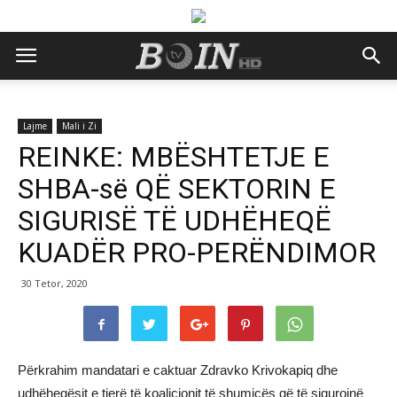
Lajme
Mali i Zi
REINKE: MBËSHTETJE E
SHBA-së QË SEKTORIN E
SIGURISË TË UDHËHEQË
KUADËR PRO-PERËNDIMOR
30 Tetor, 2020
Përkrahim mandatari e caktuar Zdravko Krivokapiq dhe
udhëheqësit e tjerë të koalicionit të shumicës që të sigurojnë