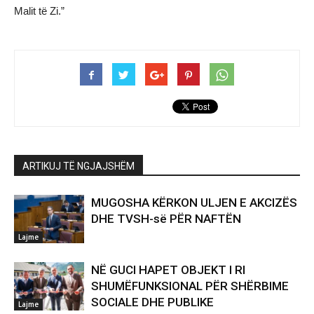
Malit të Zi.”
ARTIKUJ TË NGJAJSHËM
MUGOSHA KËRKON ULJEN E AKCIZËS
DHE TVSH-së PËR NAFTËN
Lajme
NË GUCI HAPET OBJEKT I RI
SHUMËFUNKSIONAL PËR SHËRBIME
SOCIALE DHE PUBLIKE
Lajme