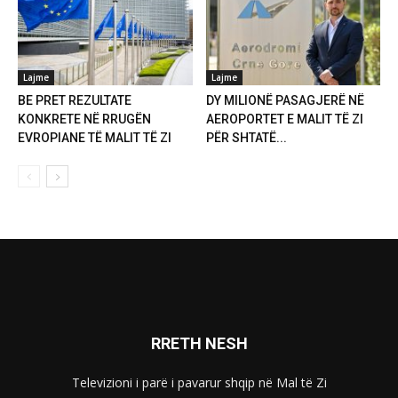
Lajme
Lajme
BE PRET REZULTATE
DY MILIONË PASAGJERË NË
KONKRETE NË RRUGËN
AEROPORTET E MALIT TË ZI
EVROPIANE TË MALIT TË ZI
PËR SHTATË...
RRETH NESH
Televizioni i parë i pavarur shqip në Mal të Zi