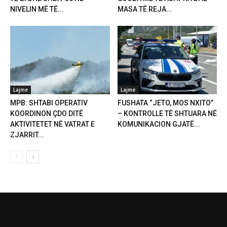
NIVELIN MË TË...
MASA TË REJA...
Lajme
Lajme
MPB: SHTABI OPERATIV
FUSHATA “JETO, MOS NXITO”
KOORDINON ÇDO DITË
– KONTROLLE TË SHTUARA NË
AKTIVITETET NË VATRAT E
KOMUNIKACION GJATË...
ZJARRIT...