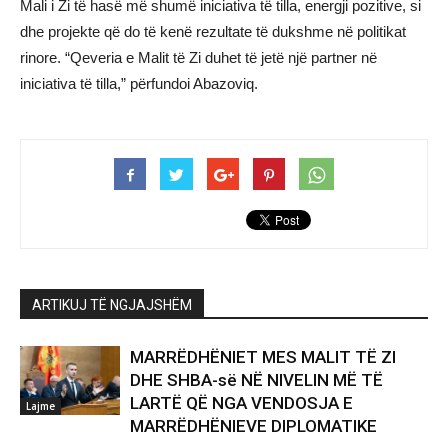
Mali i Zi të hasë më shumë iniciativa të tilla, energji pozitive, si
dhe projekte që do të kenë rezultate të dukshme në politikat
rinore. “Qeveria e Malit të Zi duhet të jetë një partner në
iniciativa të tilla,” përfundoi Abazoviq.
ARTIKUJ TË NGJAJSHËM
MARRËDHËNIET MES MALIT TË ZI
DHE SHBA-së NË NIVELIN MË TË
LARTË QË NGA VENDOSJA E
Lajme
MARRËDHËNIEVE DIPLOMATIKE