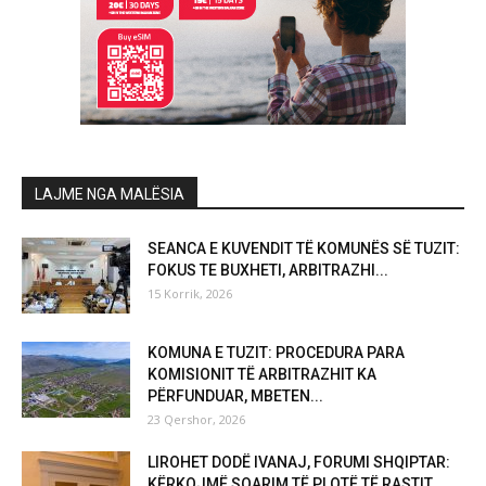
LAJME NGA MALËSIA
SEANCA E KUVENDIT TË KOMUNËS SË TUZIT:
FOKUS TE BUXHETI, ARBITRAZHI...
15 Korrik, 2026
KOMUNA E TUZIT: PROCEDURA PARA
KOMISIONIT TË ARBITRAZHIT KA
PËRFUNDUAR, MBETEN...
23 Qershor, 2026
LIROHET DODË IVANAJ, FORUMI SHQIPTAR:
KËRKOJMË SQARIM TË PLOTË TË RASTIT