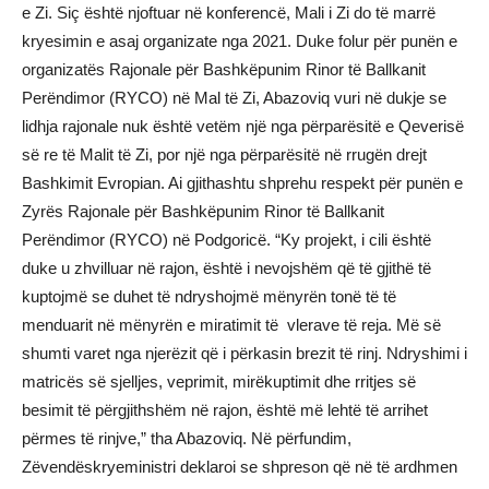
e Zi. Siç është njoftuar në konferencë, Mali i Zi do të marrë
kryesimin e asaj organizate nga 2021. Duke folur për punën e
organizatës Rajonale për Bashkëpunim Rinor të Ballkanit
Perëndimor (RYCO) në Mal të Zi, Abazoviq vuri në dukje se
lidhja rajonale nuk është vetëm një nga përparësitë e Qeverisë
së re të Malit të Zi, por një nga përparësitë në rrugën drejt
Bashkimit Evropian. Ai gjithashtu shprehu respekt për punën e
Zyrës Rajonale për Bashkëpunim Rinor të Ballkanit
Perëndimor (RYCO) në Podgoricë. “Ky projekt, i cili është
duke u zhvilluar në rajon, është i nevojshëm që të gjithë të
kuptojmë se duhet të ndryshojmë mënyrën tonë të të
menduarit në mënyrën e miratimit të vlerave të reja. Më së
shumti varet nga njerëzit që i përkasin brezit të rinj. Ndryshimi i
matricës së sjelljes, veprimit, mirëkuptimit dhe rritjes së
besimit të përgjithshëm në rajon, është më lehtë të arrihet
përmes të rinjve,” tha Abazoviq. Në përfundim,
Zëvendëskryeministri deklaroi se shpreson që në të ardhmen