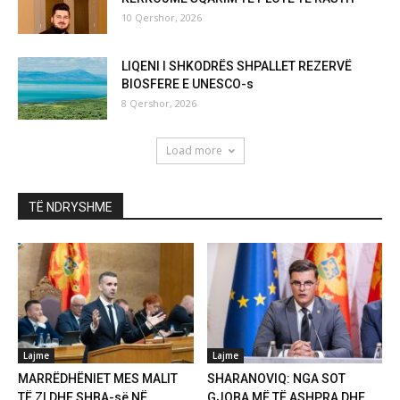
10 Qershor, 2026
LIQENI I SHKODRËS SHPALLET REZERVË
BIOSFERE E UNESCO-s
8 Qershor, 2026
Load more
TË NDRYSHME
Lajme
Lajme
MARRËDHËNIET MES MALIT
SHARANOVIQ: NGA SOT
TË ZI DHE SHBA-së NË
GJOBA MË TË ASHPRA DHE