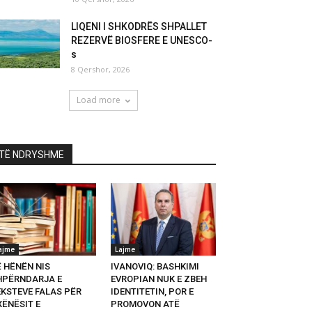
LIQENI I SHKODRËS SHPALLET
REZERVË BIOSFERE E UNESCO-
s
8 Qershor, 2026
Load more
TË NDRYSHME
ajme
Lajme
Ë HËNËN NIS
IVANOVIQ: BASHKIMI
HPËRNDARJA E
EVROPIAN NUK E ZBEH
EKSTEVE FALAS PËR
IDENTITETIN, POR E
XËNËSIT E
PROMOVON ATË