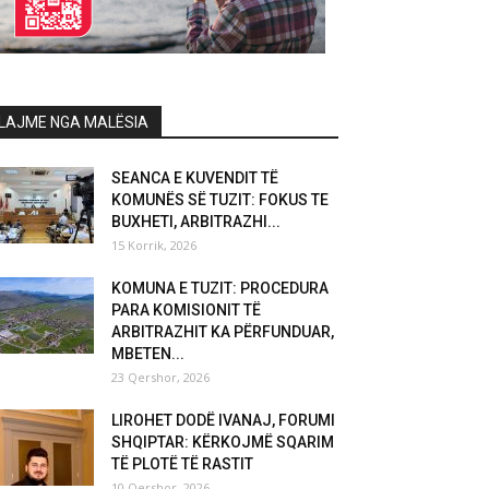
LAJME NGA MALËSIA
SEANCA E KUVENDIT TË
KOMUNËS SË TUZIT: FOKUS TE
BUXHETI, ARBITRAZHI...
15 Korrik, 2026
KOMUNA E TUZIT: PROCEDURA
PARA KOMISIONIT TË
ARBITRAZHIT KA PËRFUNDUAR,
MBETEN...
23 Qershor, 2026
LIROHET DODË IVANAJ, FORUMI
SHQIPTAR: KËRKOJMË SQARIM
TË PLOTË TË RASTIT
10 Qershor, 2026