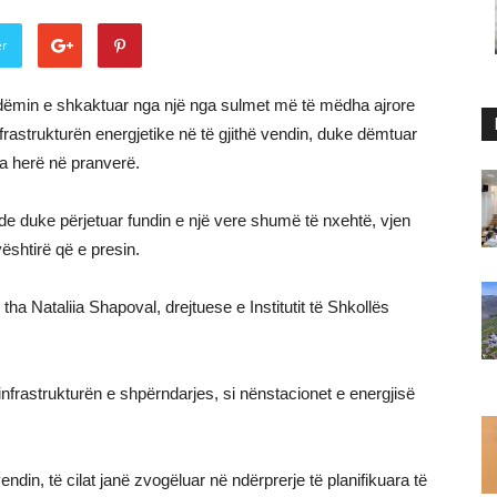
er
ë dëmin e shkaktuar nga një nga sulmet më të mëdha ajrore
i infrastrukturën energjetike në të gjithë vendin, duke dëmtuar
sa herë në pranverë.
 duke përjetuar fundin e një vere shumë të nxehtë, vjen
ështirë që e presin.
 tha Nataliia Shapoval, drejtuese e Institutit të Shkollës
frastrukturën e shpërndarjes, si nënstacionet e energjisë
ndin, të cilat janë zvogëluar në ndërprerje të planifikuara të