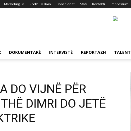
Marketing
Rreth Tv Boin
Donacjonet
Stafi
Kontakti
Impressum
R
DOKUMENTARË
INTERVISTË
REPORTAZH
TALENT
RA DO VIJNË PËR
ITHË DIMRI DO JETË
KTRIKE