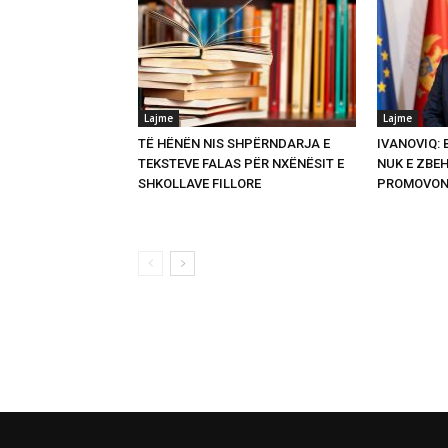
Lajme
Lajme
TË HËNËN NIS SHPËRNDARJA E
IVANOVIQ:
TEKSTEVE FALAS PËR NXËNËSIT E
NUK E ZBEH
SHKOLLAVE FILLORE
PROMOVON