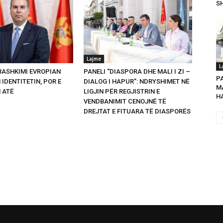
SH
Lajme
L
 BASHKIMI EVROPIAN
PANELI “DIASPORA DHE MALI I ZI –
P
 IDENTITETIN, POR E
DIALOG I HAPUR”: NDRYSHIMET NË
MA
 ATË
LIGJIN PËR REGJISTRIN E
HA
VENDBANIMIT CENOJNË TË
DREJTAT E FITUARA TË DIASPORËS