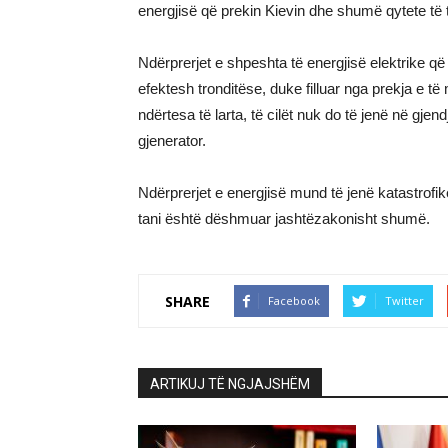
energjisë që prekin Kievin dhe shumë qytete të t
Ndërprerjet e shpeshta të energjisë elektrike që 
efektesh tronditëse, duke filluar nga prekja e 
ndërtesa të larta, të cilët nuk do të jenë në gje
gjenerator.
Ndërprerjet e energjisë mund të jenë katastrofike
tani është dëshmuar jashtëzakonisht shumë.
SHARE
Facebook
Twitter
ARTIKUJ TË NGJAJSHËM