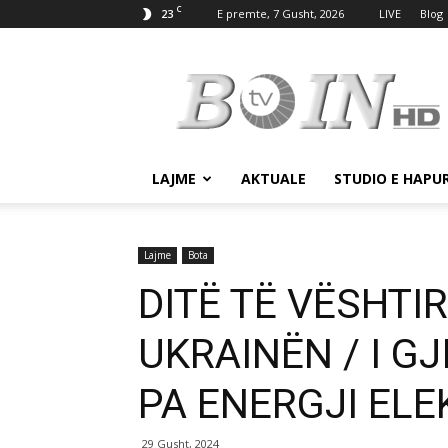
C
23
E premte, 7 Gusht, 2026
LIVE
Blog
Tv
Boin
LAJME
AKTUALE
STUDIO E HAPU
Lajme
Bota
DITË TË VËSHTI
UKRAINËN / I GJ
PA ENERGJI ELE
29 Gusht, 2024