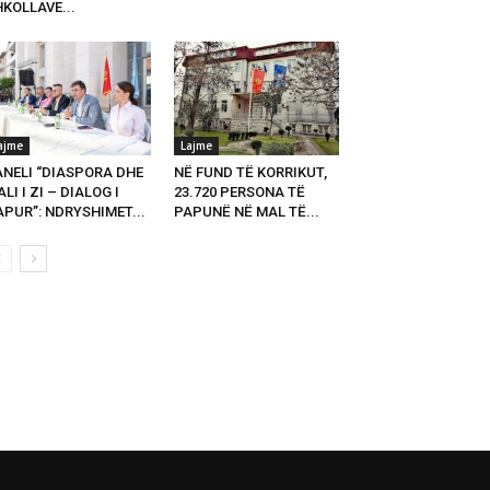
KOLLAVE...
ajme
Lajme
ANELI “DIASPORA DHE
NË FUND TË KORRIKUT,
LI I ZI – DIALOG I
23.720 PERSONA TË
PUR”: NDRYSHIMET...
PAPUNË NË MAL TË...