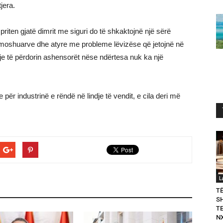
jera.
priten gjatë dimrit me siguri do të shkaktojnë një sërë
të moshuarve dhe atyre me probleme lëvizëse që jetojnë në
ndje të përdorin ashensorët nëse ndërtesa nuk ka një
 për industrinë e rëndë në lindje të vendit, e cila deri më
L
T
S
T
N