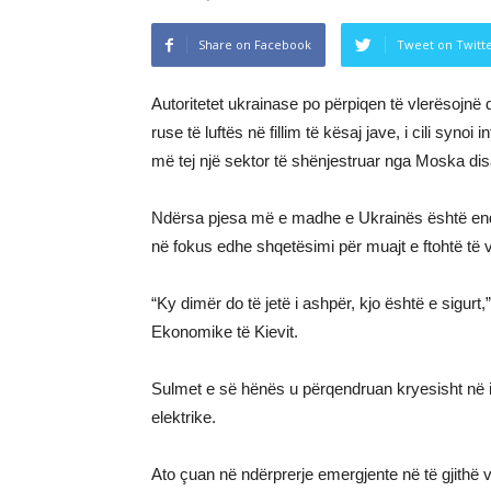
Share on Facebook
Tweet on Twitt
Autoritetet ukrainase po përpiqen të vlerësojn
ruse të luftës në fillim të kësaj jave, i cili syno
më tej një sektor të shënjestruar nga Moska di
Ndërsa pjesa më e madhe e Ukrainës është ende
në fokus edhe shqetësimi për muajt e ftohtë të v
“Ky dimër do të jetë i ashpër, kjo është e sigurt,”
Ekonomike të Kievit.
Sulmet e së hënës u përqendruan kryesisht në in
elektrike.
Ato çuan në ndërprerje emergjente në të gjithë ve