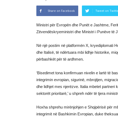
Share on Facebook
Tweet on Twitt
Ministri për Evropën dhe Punët e Jashtme, Ferit 
Zëvendëskryeministri dhe Ministri i Punëve të J
Në një postim në platformën X, kryediplomati 
dhe Italisë, të ndërtuara mbi lidhje historike, m
përbashkët për të ardhmen.
‘Bisedimet tona konfirmuan nivelin e lartë të bas
integrimin evropian, sigurinë, mbrojtjen, migrac
dhe lidhjet mes njerëzve. Italia mbetet partneri k
sektorët prioritarë,’ u shpreh ndër të tjera minist
Hoxha shprehu mirënjohjen e Shqipërisë për mbë
integrimit në Bashkimin Evropian, duke theksu