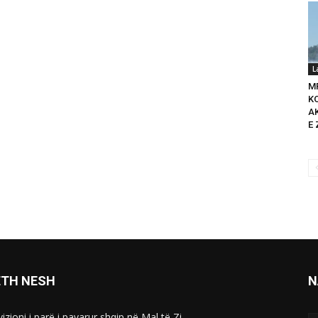
L
M
K
A
E 
ETH NESH
N
izioni i parë i pavarur shqip në Mal të Zi