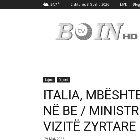
C
34.7
E shtunë, 8 Gusht, 2026
LIVE
Blog
Tv
Boin
Lajme
Rajoni
ITALIA, MBËSHT
NË BE / MINIST
VIZITË ZYRTARE
29 Maj, 2026