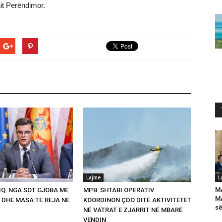
it Perëndimor.
Lajme
L
M
Q: NGA SOT GJOBA MË
MPB: SHTABI OPERATIV
MA
 DHE MASA TË REJA NË
KOORDINON ÇDO DITË AKTIVITETET
së
NË VATRAT E ZJARRIT NË MBARË
VENDIN