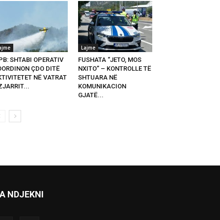
ajme
Lajme
PB: SHTABI OPERATIV
FUSHATA “JETO, MOS
OORDINON ÇDO DITË
NXITO” – KONTROLLE TË
KTIVITETET NË VATRAT
SHTUARA NË
ZJARRIT...
KOMUNIKACION
GJATË...
A NDJEKNI