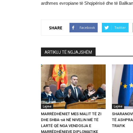
ardhmes evropiane të Shqipërisë dhe të Ballkan
SHARE
Facebook
Twitter
ARTIKUJ TË NGJAJSHËM
Lajme
Lajme
MARRËDHËNIET MES MALIT TË ZI
SHARANOVI
DHE SHBA-së NË NIVELIN MË TË
TË ASHPRA
LARTË QË NGA VENDOSJA E
TRAFIK
MARRËDHËNIEVE DIPLOMATIKE