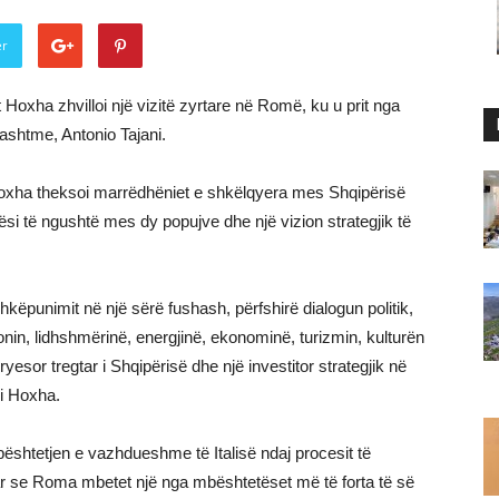
er
Hoxha zhvilloi një vizitë zyrtare në Romë, ku u prit nga
ashtme, Antonio Tajani.
Hoxha theksoi marrëdhëniet e shkëlqyera mes Shqipërisë
iqësi të ngushtë mes dy popujve dhe një vizion strategjik të
hkëpunimit në një sërë fushash, përfshirë dialogun politik,
ionin, lidhshmërinë, energjinë, ekonominë, turizmin, kulturën
ryesor tregtar i Shqipërisë dhe një investitor strategjik në
ri Hoxha.
shtetjen e vazhdueshme të Italisë ndaj procesit të
ar se Roma mbetet një nga mbështetëset më të forta të së