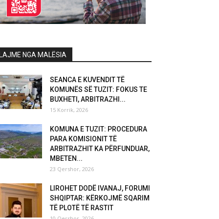
LAJME NGA MALËSIA
SEANCA E KUVENDIT TË
KOMUNËS SË TUZIT: FOKUS TE
BUXHETI, ARBITRAZHI...
15 Korrik, 2026
KOMUNA E TUZIT: PROCEDURA
PARA KOMISIONIT TË
ARBITRAZHIT KA PËRFUNDUAR,
MBETEN...
23 Qershor, 2026
LIROHET DODË IVANAJ, FORUMI
SHQIPTAR: KËRKOJMË SQARIM
TË PLOTË TË RASTIT
10 Qershor, 2026