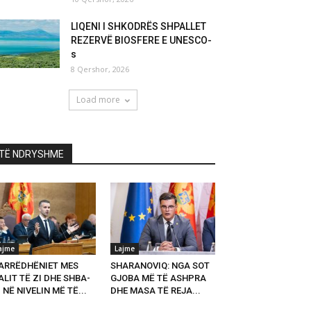
LIQENI I SHKODRËS SHPALLET
REZERVË BIOSFERE E UNESCO-
s
8 Qershor, 2026
Load more
TË NDRYSHME
ajme
Lajme
ARRËDHËNIET MES
SHARANOVIQ: NGA SOT
LIT TË ZI DHE SHBA-
GJOBA MË TË ASHPRA
 NË NIVELIN MË TË...
DHE MASA TË REJA...