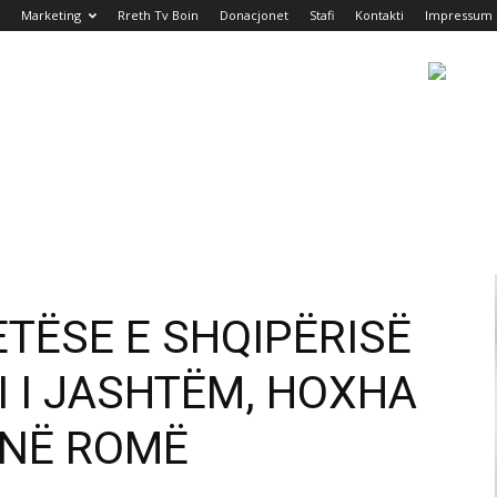
Marketing
Rreth Tv Boin
Donacjonet
Stafi
Kontakti
Impressum
ETËSE E SHQIPËRISË
RI I JASHTËM, HOXHA
 NË ROMË