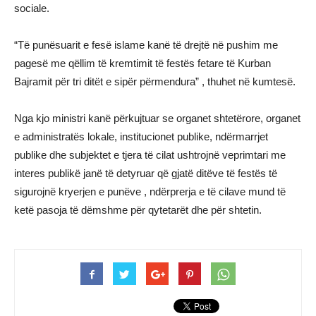
sociale.
“Të punësuarit e fesë islame kanë të drejtë në pushim me
pagesë me qëllim të kremtimit të festës fetare të Kurban
Bajramit për tri ditët e sipër përmendura” , thuhet në kumtesë.
Nga kjo ministri kanë përkujtuar se organet shtetërore, organet
e administratës lokale, institucionet publike, ndërmarrjet
publike dhe subjektet e tjera të cilat ushtrojnë veprimtari me
interes publikë janë të detyruar që gjatë ditëve të festës të
sigurojnë kryerjen e punëve , ndërprerja e të cilave mund të
ketë pasoja të dëmshme për qytetarët dhe për shtetin.