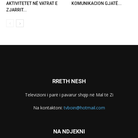
AKTIVITETET NË VATRAT E
KOMUNIKACION GJATË...
ZJARRIT...
RRETH NESH
Televizioni i parë i pavarur shqip në Mal të Zi
Na kontaktoni:
tvboin@hotmail.com
NA NDJEKNI