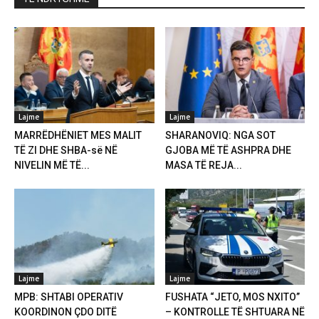
Lajme
Lajme
MARRËDHËNIET MES MALIT
SHARANOVIQ: NGA SOT
TË ZI DHE SHBA-së NË
GJOBA MË TË ASHPRA DHE
NIVELIN MË TË...
MASA TË REJA...
Lajme
Lajme
MPB: SHTABI OPERATIV
FUSHATA “JETO, MOS NXITO”
KOORDINON ÇDO DITË
– KONTROLLE TË SHTUARA NË