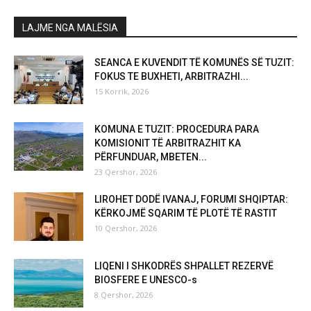
LAJME NGA MALËSIA
SEANCA E KUVENDIT TË KOMUNËS SË TUZIT:
FOKUS TE BUXHETI, ARBITRAZHI...
15 Korrik, 2026
KOMUNA E TUZIT: PROCEDURA PARA
KOMISIONIT TË ARBITRAZHIT KA
PËRFUNDUAR, MBETEN...
23 Qershor, 2026
LIROHET DODË IVANAJ, FORUMI SHQIPTAR:
KËRKOJMË SQARIM TË PLOTË TË RASTIT
10 Qershor, 2026
LIQENI I SHKODRËS SHPALLET REZERVË
BIOSFERE E UNESCO-s
8 Qershor, 2026