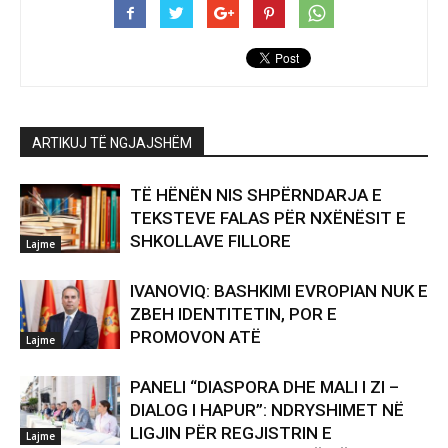
ARTIKUJ TË NGJAJSHËM
TË HËNËN NIS SHPËRNDARJA E
TEKSTEVE FALAS PËR NXËNËSIT E
SHKOLLAVE FILLORE
Lajme
IVANOVIQ: BASHKIMI EVROPIAN NUK E
ZBEH IDENTITETIN, POR E
PROMOVON ATË
Lajme
PANELI “DIASPORA DHE MALI I ZI –
DIALOG I HAPUR”: NDRYSHIMET NË
LIGJIN PËR REGJISTRIN E
Lajme