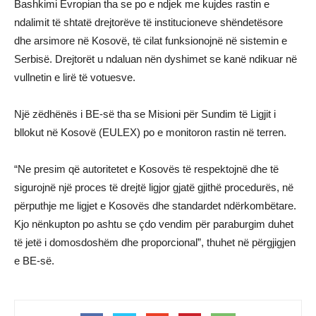
Bashkimi Evropian tha se po e ndjek me kujdes rastin e
ndalimit të shtatë drejtorëve të institucioneve shëndetësore
dhe arsimore në Kosovë, të cilat funksionojnë në sistemin e
Serbisë. Drejtorët u ndaluan nën dyshimet se kanë ndikuar në
vullnetin e lirë të votuesve.
Një zëdhënës i BE-së tha se Misioni për Sundim të Ligjit i
bllokut në Kosovë (EULEX) po e monitoron rastin në terren.
“Ne presim që autoritetet e Kosovës të respektojnë dhe të
sigurojnë një proces të drejtë ligjor gjatë gjithë procedurës, në
përputhje me ligjet e Kosovës dhe standardet ndërkombëtare.
Kjo nënkupton po ashtu se çdo vendim për paraburgim duhet
të jetë i domosdoshëm dhe proporcional”, thuhet në përgjigjen
e BE-së.