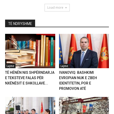
Load more
TË NDRYSHME
Lajme
Lajme
TË HËNËN NIS SHPËRNDARJA
IVANOVIQ: BASHKIMI
E TEKSTEVE FALAS PËR
EVROPIAN NUK E ZBEH
NXËNËSIT E SHKOLLAVE...
IDENTITETIN, POR E
PROMOVON ATË