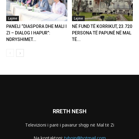
Lajme
Lajme
PANELI “DIASPORA DHE MALI I
NË FUND TË KORRIKUT, 23.720
ZI – DIALOG I HAPUR”:
PERSONA TË PAPUNË NË MAL
NDRYSHIMET...
TË...
RRETH NESH
Televizioni i parë i pavarur shqip në Mal të Zi
Na kontaktoni:
tvboin@hotmail.com