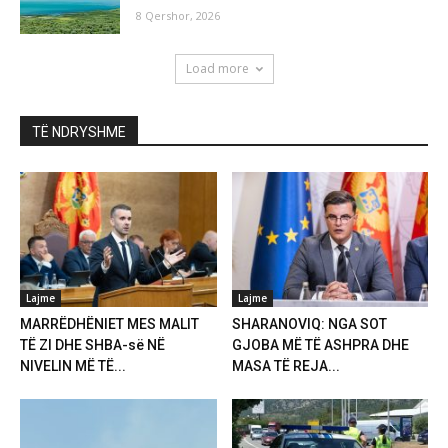
8 Qershor, 2026
Load more
TË NDRYSHME
Lajme
Lajme
MARRËDHËNIET MES MALIT
SHARANOVIQ: NGA SOT
TË ZI DHE SHBA-së NË
GJOBA MË TË ASHPRA DHE
NIVELIN MË TË...
MASA TË REJA...