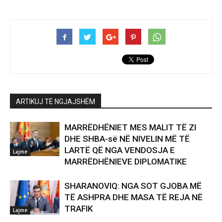
ARTIKUJ TË NGJAJSHËM
MARRËDHËNIET MES MALIT TË ZI
DHE SHBA-së NË NIVELIN MË TË
LARTË QË NGA VENDOSJA E
Lajme
MARRËDHËNIEVE DIPLOMATIKE
SHARANOVIQ: NGA SOT GJOBA MË
TË ASHPRA DHE MASA TË REJA NË
TRAFIK
Lajme