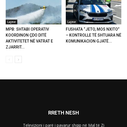
Lajme
Lajme
MPB: SHTABI OPERATIV
FUSHATA “JETO, MOS NXITO”
KOORDINON ÇDO DITË
– KONTROLLE TË SHTUARA NË
AKTIVITETET NË VATRAT E
KOMUNIKACION GJATË...
ZJARRIT...
RRETH NESH
Televizioni i parë i pavarur shqip në Mal të Zi