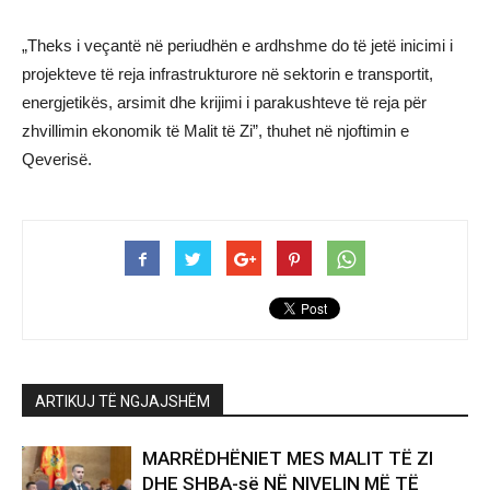
„Theks i veçantë në periudhën e ardhshme do të jetë inicimi i
projekteve të reja infrastrukturore në sektorin e transportit,
energjetikës, arsimit dhe krijimi i parakushteve të reja për
zhvillimin ekonomik të Malit të Zi”, thuhet në njoftimin e
Qeverisë.
ARTIKUJ TË NGJAJSHËM
MARRËDHËNIET MES MALIT TË ZI
DHE SHBA-së NË NIVELIN MË TË