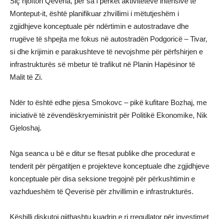
Siç njofton Qeveria, për sa i përket aktiviteteve intensive të
Monteput-it, është planifikuar zhvillimi i mëtutjeshëm i
zgjidhjeve konceptuale për ndërtimin e autostradave dhe
rrugëve të shpejta me fokus në autostradën Podgoricë – Tivar,
si dhe krijimin e parakushteve të nevojshme për përfshirjen e
infrastrukturës së mbetur të trafikut në Planin Hapësinor të
Malit të Zi.
Ndër to është edhe pjesa Smokovc – pikë kufitare Bozhaj, me
iniciativë të zëvendëskryeministrit për Politikë Ekonomike, Nik
Gjeloshaj.
Nga seanca u bë e ditur se ftesat publike dhe procedurat e
tenderit për përgatitjen e projekteve konceptuale dhe zgjidhjeve
konceptuale për disa seksione tregojnë për përkushtimin e
vazhdueshëm të Qeverisë për zhvillimin e infrastrukturës.
Këshilli diskutoi gjithashtu kuadrin e ri rregullator për investimet