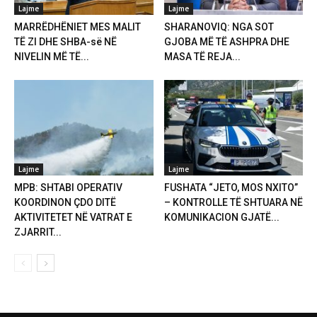
Lajme
Lajme
MARRËDHËNIET MES MALIT
SHARANOVIQ: NGA SOT
TË ZI DHE SHBA-së NË
GJOBA MË TË ASHPRA DHE
NIVELIN MË TË...
MASA TË REJA...
Lajme
Lajme
MPB: SHTABI OPERATIV
FUSHATA “JETO, MOS NXITO”
KOORDINON ÇDO DITË
– KONTROLLE TË SHTUARA NË
AKTIVITETET NË VATRAT E
KOMUNIKACION GJATË...
ZJARRIT...