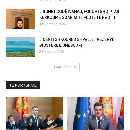
23 Qershor, 2026
LIROHET DODË IVANAJ, FORUMI SHQIPTAR:
KËRKOJMË SQARIM TË PLOTË TË RASTIT
10 Qershor, 2026
LIQENI I SHKODRËS SHPALLET REZERVË
BIOSFERE E UNESCO-s
8 Qershor, 2026
Load more
TË NDRYSHME