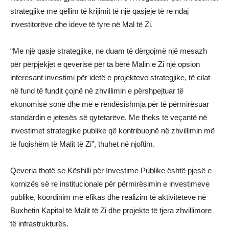
strategjike me qëllim të krijimit të një qasjeje të re ndaj
investitorëve dhe ideve të tyre në Mal të Zi.
“Me një qasje strategjike, ne duam të dërgojmë një mesazh
për përpjekjet e qeverisë për ta bërë Malin e Zi një opsion
interesant investimi për idetë e projekteve strategjike, të cilat
në fund të fundit çojnë në zhvillimin e përshpejtuar të
ekonomisë sonë dhe më e rëndësishmja për të përmirësuar
standardin e jetesës së qytetarëve. Me theks të veçantë në
investimet strategjike publike që kontribuojnë në zhvillimin më
të fuqishëm të Malit të Zi”, thuhet në njoftim.
Qeveria thotë se Këshilli për Investime Publike është pjesë e
kornizës së re institucionale për përmirësimin e investimeve
publike, koordinim më efikas dhe realizim të aktiviteteve në
Buxhetin Kapital të Malit të Zi dhe projekte të tjera zhvillimore
të infrastrukturës.