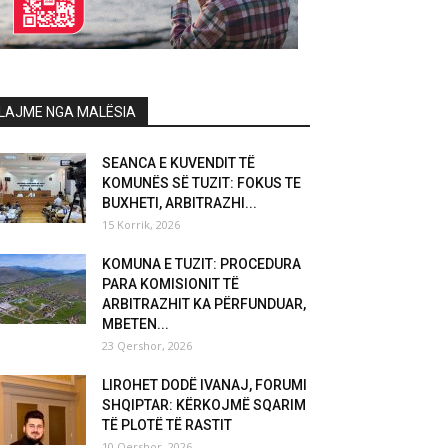
LAJME NGA MALËSIA
SEANCA E KUVENDIT TË
KOMUNËS SË TUZIT: FOKUS TE
BUXHETI, ARBITRAZHI...
15 Korrik, 2026
KOMUNA E TUZIT: PROCEDURA
PARA KOMISIONIT TË
ARBITRAZHIT KA PËRFUNDUAR,
MBETEN...
23 Qershor, 2026
LIROHET DODË IVANAJ, FORUMI
SHQIPTAR: KËRKOJMË SQARIM
TË PLOTË TË RASTIT
10 Qershor, 2026