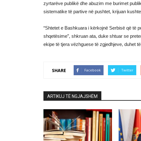
zyrtarëve publikë dhe abuzim me burimet publi
sistematike të partive në pushtet, krijuan kushte
“Shtetet e Bashkuara i kërkojnë Serbisë që të 
shqetësime”, shkruan ata, duke shtuar se prete
ekipe të tjera vëzhguese të zgjedhjeve, duhet t
SHARE
Facebook
Twitter
ARTIKUJ TË NGJAJSHËM