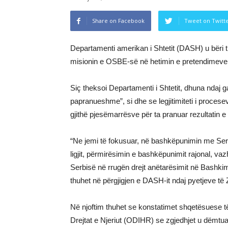
Share on Facebook
Tweet on Twitt
Departamenti amerikan i Shtetit (DASH) u bëri t
misionin e OSBE-së në hetimin e pretendimeve p
Siç theksoi Departamenti i Shtetit, dhuna ndaj
papranueshme”, si dhe se legjitimiteti i procese
gjithë pjesëmarrësve për ta pranuar rezultatin e
“Ne jemi të fokusuar, në bashkëpunimin me Ser
ligjit, përmirësimin e bashkëpunimit rajonal, va
Serbisë në rrugën drejt anëtarësimit në Bashk
thuhet në përgjigjen e DASH-it ndaj pyetjeve të 
Në njoftim thuhet se konstatimet shqetësuese 
Drejtat e Njeriut (ODIHR) se zgjedhjet u dëmtu