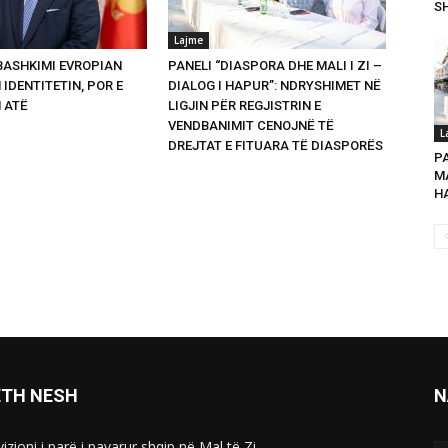
SH
Lajme
 BASHKIMI EVROPIAN
PANELI “DIASPORA DHE MALI I ZI –
 IDENTITETIN, POR E
DIALOG I HAPUR”: NDRYSHIMET NË
 ATË
LIGJIN PËR REGJISTRIN E
VENDBANIMIT CENOJNË TË
L
DREJTAT E FITUARA TË DIASPORËS
P
MA
HA
ETH NESH
N
izioni i parë i pavarur shqip në Mal të Zi