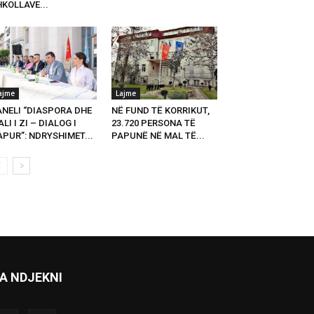
KOLLAVE...
ajme
Lajme
ANELI “DIASPORA DHE
NË FUND TË KORRIKUT,
LI I ZI – DIALOG I
23.720 PERSONA TË
PUR”: NDRYSHIMET...
PAPUNË NË MAL TË...
A NDJEKNI