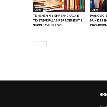
Lajme
Lajme
TË HËNËN NIS SHPËRNDARJA E
IVANOVIQ:
TEKSTEVE FALAS PËR NXËNËSIT E
NUK E ZBEH
SHKOLLAVE FILLORE
PROMOVON
RR
Telev