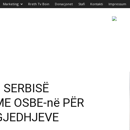
Marketing
Rreth Tv Boin
Donacjonet
Stafi
Kontakti
Impressum
N SERBISË
E OSBE-në PËR
ZGJEDHJEVE