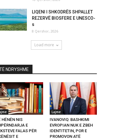
LIQENI I SHKODRËS SHPALLET
REZERVË BIOSFERE E UNESCO-
s
8 Qershor, 2026
Load more
TË NDRYSHME
ajme
Lajme
Ë HËNËN NIS
IVANOVIQ: BASHKIMI
HPËRNDARJA E
EVROPIAN NUK E ZBEH
EKSTEVE FALAS PËR
IDENTITETIN, POR E
XËNËSIT E
PROMOVON ATË