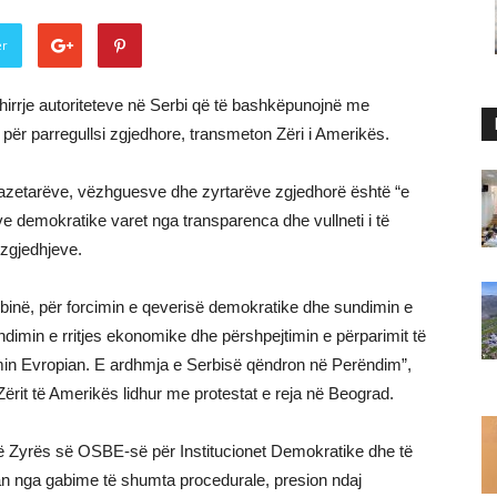
er
hirrje autoriteteve në Serbi që të bashkëpunojnë me
ër parregullsi zgjedhore, transmeton Zëri i Amerikës.
 gazetarëve, vëzhguesve dhe zyrtarëve zgjedhorë është “e
ve demokratike varet nga transparenca dhe vullneti i të
 zgjedhjeve.
binë, për forcimin e qeverisë demokratike dhe sundimin e
zhdimin e rritjes ekonomike dhe përshpejtimin e përparimit të
imin Evropian. E ardhmja e Serbisë qëndron në Perëndim”,
Zërit të Amerikës lidhur me protestat e reja në Beograd.
të Zyrës së OSBE-së për Institucionet Demokratike dhe të
an nga gabime të shumta procedurale, presion ndaj