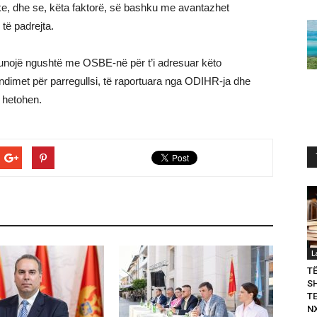
ke, dhe se, këta faktorë, së bashku me avantazhet
 të padrejta.
punojë ngushtë me OSBE-në për t’i adresuar këto
ndimet për parregullsi, të raportuara nga ODIHR-ja dhe
ë hetohen.
L
T
S
T
N