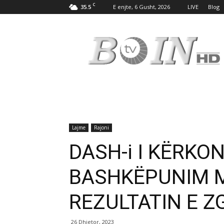
C
35.5
E enjte, 6 Gusht, 2026
LIVE
Blog
Tv
Boin
Lajme
Rajoni
DASH-i I KËRKO
BASHKËPUNIM M
REZULTATIN E 
26 Dhjetor, 2023