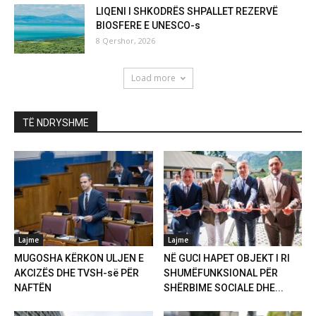
LIQENI I SHKODRËS SHPALLET REZERVË
BIOSFERE E UNESCO-s
8 Qershor, 2026
Load more
TË NDRYSHME
Lajme
Lajme
MUGOSHA KËRKON ULJEN E
NË GUCI HAPET OBJEKT I RI
AKCIZËS DHE TVSH-së PËR
SHUMËFUNKSIONAL PËR
NAFTËN
SHËRBIME SOCIALE DHE...