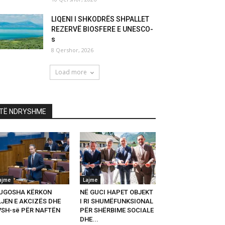
LIQENI I SHKODRËS SHPALLET
REZERVË BIOSFERE E UNESCO-
s
8 Qershor, 2026
Load more
TË NDRYSHME
ajme
Lajme
UGOSHA KËRKON
NË GUCI HAPET OBJEKT
LJEN E AKCIZËS DHE
I RI SHUMËFUNKSIONAL
VSH-së PËR NAFTËN
PËR SHËRBIME SOCIALE
DHE...