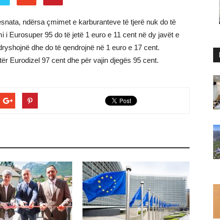
mesnata, ndërsa çmimet e karburanteve të tjerë nuk do të
 i Eurosuper 95 do të jetë 1 euro e 11 cent në dy javët e
yshojnë dhe do të qendrojnë në 1 euro e 17 cent.
itër Eurodizel 97 cent dhe për vajin djegës 95 cent.