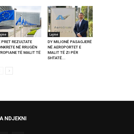
ajme
Lajme
E PRET REZULTATE
DY MILIONË PASAGJERË
ONKRETE NË RRUGËN
NË AEROPORTET E
VROPIANE TË MALIT TË
MALIT TË ZI PËR
SHTATË...
A NDJEKNI