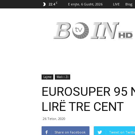
C
22.4
E enjte, 6 Gusht, 2026
LIVE
Blog
Tv
Boin
Lajme
Mali i Zi
EUROSUPER 95 
LIRË TRE CENT
26 Tetor, 2020
Share on Facebook
Tweet on Twitt