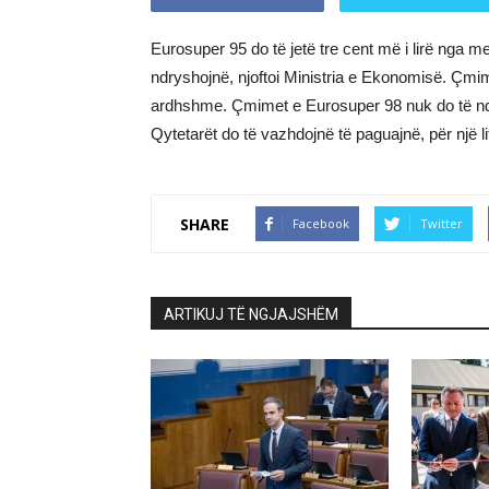
Eurosuper 95 do të jetë tre cent më i lirë nga 
ndryshojnë, njoftoi Ministria e Ekonomisë. Çmimi
ardhshme. Çmimet e Eurosuper 98 nuk do të ndr
Qytetarët do të vazhdojnë të paguajnë, për një l
SHARE
Facebook
Twitter
ARTIKUJ TË NGJAJSHËM