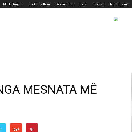
Marketing
Rreth Tv Boin
Donacjonet
Stafi
Kontakti
Impressum
NGA MESNATA MË
er