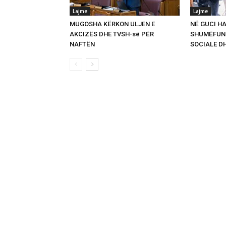
Lajme
Lajme
MUGOSHA KËRKON ULJEN E
NË GUCI HA
AKCIZËS DHE TVSH-së PËR
SHUMËFUNK
NAFTËN
SOCIALE D