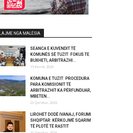
LAJME NGA MALËSIA
SEANCA E KUVENDIT TË
KOMUNËS SË TUZIT: FOKUS TE
BUXHETI, ARBITRAZHI...
15 Korrik, 2026
KOMUNA E TUZIT: PROCEDURA
PARA KOMISIONIT TË
ARBITRAZHIT KA PËRFUNDUAR,
MBETEN...
23 Qershor, 2026
LIROHET DODË IVANAJ, FORUMI
SHQIPTAR: KËRKOJMË SQARIM
TË PLOTË TË RASTIT
10 Qershor, 2026