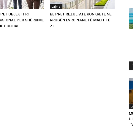
Lajme
PET OBJEKT I RI
BE PRET REZULTATE KONKRETE NË
SIONAL PËR SHËRBIME
RRUGËN EVROPIANE TË MALIT TË
HE PUBLIKE
ZI
L
M
U
T