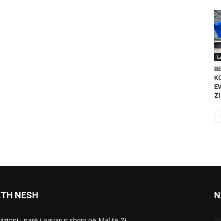
L
B
K
E
ZI
ETH NESH
N
izioni i parë i pavarur shqip në Mal të Zi