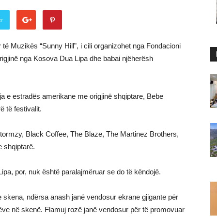
er
ar të Muzikës “Sunny Hill”, i cili organizohet nga Fondacioni
rigjinë nga Kosova Dua Lipa dhe babai njëherësh
arja e estradës amerikane me origjinë shqiptare, Bebe
të festivalit.
 Stormzy, Black Coffee, The Blaze, The Martinez Brothers,
 shqiptarë.
ipa, por, nuk është paralajmëruar se do të këndojë.
tre skena, ndërsa anash janë vendosur ekrane gjigante për
stëve në skenë. Flamuj rozë janë vendosur për të promovuar