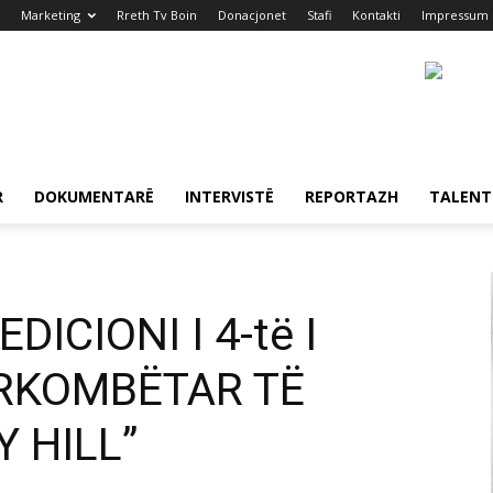
Marketing
Rreth Tv Boin
Donacjonet
Stafi
Kontakti
Impressum
R
DOKUMENTARË
INTERVISTË
REPORTAZH
TALENT
ICIONI I 4-të I
ËRKOMBËTAR TË
 HILL”