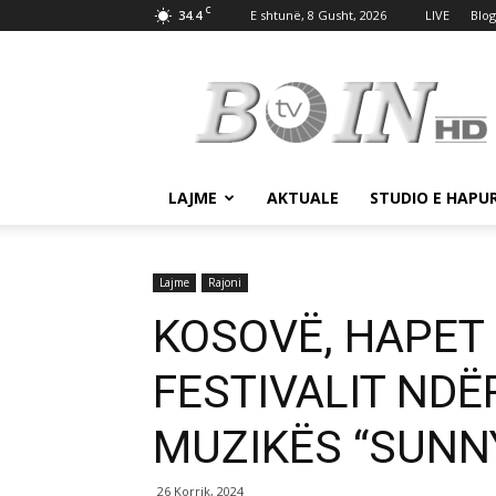
C
34.4
E shtunë, 8 Gusht, 2026
LIVE
Blog
Tv
Boin
LAJME
AKTUALE
STUDIO E HAPU
Lajme
Rajoni
KOSOVË, HAPET ED
FESTIVALIT ND
MUZIKËS “SUNNY
26 Korrik, 2024