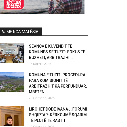
LAJME NGA MALËSIA
SEANCA E KUVENDIT TË
KOMUNËS SË TUZIT: FOKUS TE
BUXHETI, ARBITRAZHI...
15 Korrik, 2026
KOMUNA E TUZIT: PROCEDURA
PARA KOMISIONIT TË
ARBITRAZHIT KA PËRFUNDUAR,
MBETEN...
23 Qershor, 2026
LIROHET DODË IVANAJ, FORUMI
SHQIPTAR: KËRKOJMË SQARIM
TË PLOTË TË RASTIT
10 Qershor, 2026