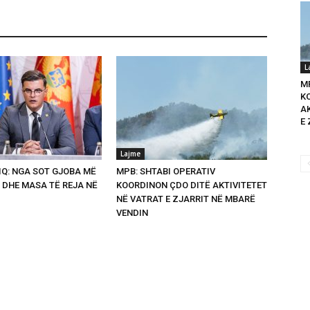
L
M
K
A
E 
Lajme
Q: NGA SOT GJOBA MË
MPB: SHTABI OPERATIV
 DHE MASA TË REJA NË
KOORDINON ÇDO DITË AKTIVITETET
NË VATRAT E ZJARRIT NË MBARË
VENDIN