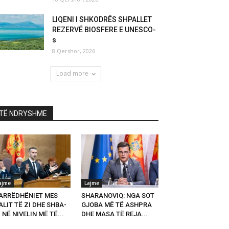
LIQENI I SHKODRËS SHPALLET
REZERVË BIOSFERE E UNESCO-
s
8 Qershor, 2026
Load more
TË NDRYSHME
ajme
Lajme
ARRËDHËNIET MES
SHARANOVIQ: NGA SOT
LIT TË ZI DHE SHBA-
GJOBA MË TË ASHPRA
 NË NIVELIN MË TË...
DHE MASA TË REJA...