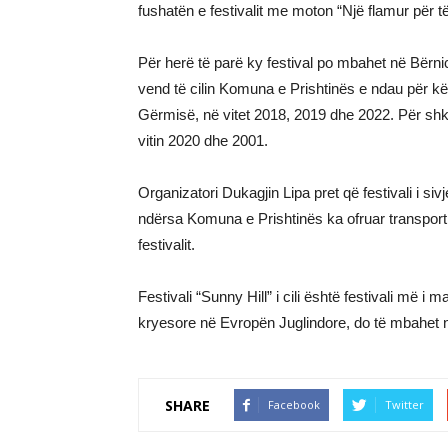
fushatën e festivalit me moton “Një flamur për t
Për herë të parë ky festival po mbahet në Bërnic
vend të cilin Komuna e Prishtinës e ndau për kët
Gërmisë, në vitet 2018, 2019 dhe 2022. Për shka
vitin 2020 dhe 2001.
Organizatori Dukagjin Lipa pret që festivali i s
ndërsa Komuna e Prishtinës ka ofruar transport f
festivalit.
Festivali “Sunny Hill” i cili është festivali më 
kryesore në Evropën Juglindore, do të mbahet n
SHARE
Facebook
Twitter