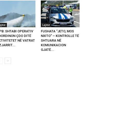
ajme
Lajme
PB: SHTABI OPERATIV
FUSHATA “JETO, MOS
OORDINON ÇDO DITË
NXITO” – KONTROLLE TË
KTIVITETET NË VATRAT
SHTUARA NË
ZJARRIT...
KOMUNIKACION
GJATË...