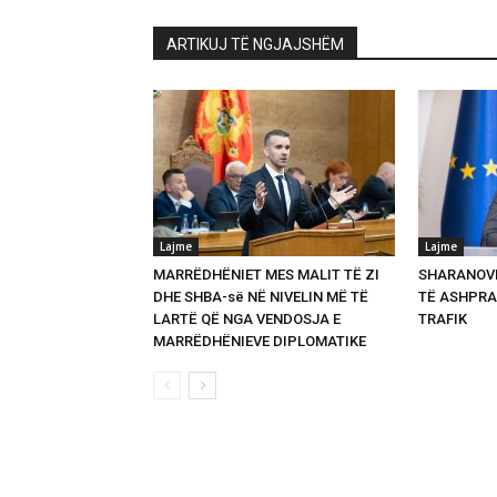
ARTIKUJ TË NGJAJSHËM
Lajme
Lajme
MARRËDHËNIET MES MALIT TË ZI
SHARANOVI
DHE SHBA-së NË NIVELIN MË TË
TË ASHPRA
LARTË QË NGA VENDOSJA E
TRAFIK
MARRËDHËNIEVE DIPLOMATIKE