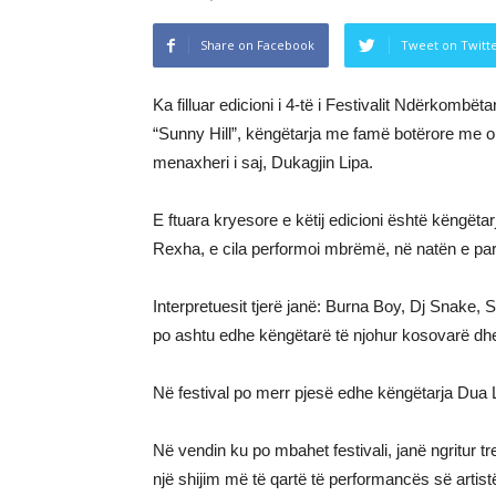
Share on Facebook
Tweet on Twitt
Ka filluar edicioni i 4-të i Festivalit Ndërkombët
“Sunny Hill”, këngëtarja me famë botërore me o
menaxheri i saj, Dukagjin Lipa.
E ftuara kryesore e këtij edicioni është këngët
Rexha, e cila performoi mbrëmë, në natën e parë 
Interpretuesit tjerë janë: Burna Boy, Dj Snake,
po ashtu edhe këngëtarë të njohur kosovarë dhe
Në festival po merr pjesë edhe këngëtarja Dua L
Në vendin ku po mbahet festivali, janë ngritur 
një shijim më të qartë të performancës së arti