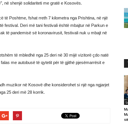
ë”, në shenjë solidariteti me gratë e Kosovës.
ë të Poshtme, fshat rreth 7 kilometra nga Prishtina, në një
ë festival. Deri më tani festivali është mbajtur në Parkun e
k të pandemisë së koronavirusit, festivali nuk u mbajt në
ivjetshëm të mbledhë nga 25 deri në 30 mijë vizitorë çdo natë
alas me autobusë të qytetit për të gjithë pjesëmarrësit e
i madh muzikor në Kosovë dhe konsiderohet si një nga ngjarjet
ga 25 deri më 28 korrik.
L
M
MA
së