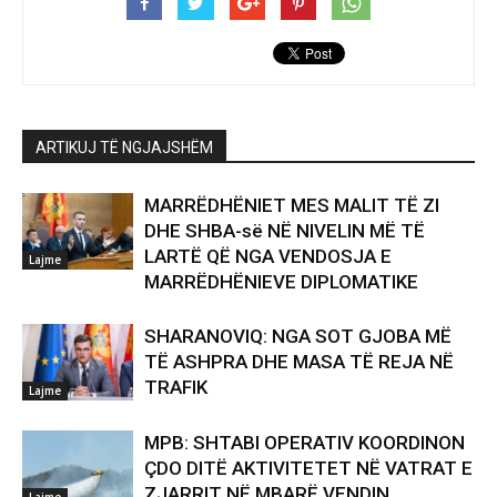
ARTIKUJ TË NGJAJSHËM
MARRËDHËNIET MES MALIT TË ZI
DHE SHBA-së NË NIVELIN MË TË
LARTË QË NGA VENDOSJA E
Lajme
MARRËDHËNIEVE DIPLOMATIKE
SHARANOVIQ: NGA SOT GJOBA MË
TË ASHPRA DHE MASA TË REJA NË
TRAFIK
Lajme
MPB: SHTABI OPERATIV KOORDINON
ÇDO DITË AKTIVITETET NË VATRAT E
ZJARRIT NË MBARË VENDIN
Lajme