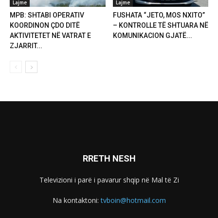
Lajme
Lajme
MPB: SHTABI OPERATIV
FUSHATA “JETO, MOS NXITO”
KOORDINON ÇDO DITË
– KONTROLLE TË SHTUARA NË
AKTIVITETET NË VATRAT E
KOMUNIKACION GJATË...
ZJARRIT...
RRETH NESH
Televizioni i parë i pavarur shqip në Mal të Zi
Na kontaktoni:
tvboin@hotmail.com