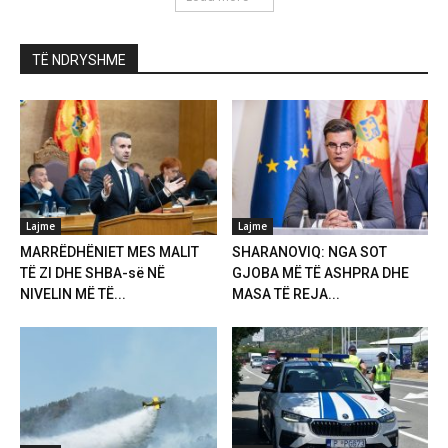
TË NDRYSHME
Lajme
Lajme
MARRËDHËNIET MES MALIT
SHARANOVIQ: NGA SOT
TË ZI DHE SHBA-së NË
GJOBA MË TË ASHPRA DHE
NIVELIN MË TË...
MASA TË REJA...