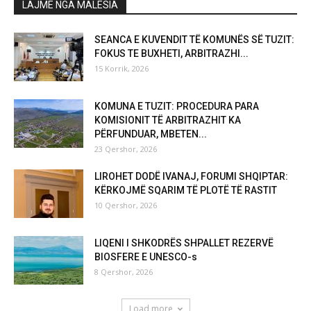
LAJME NGA MALËSIA
SEANCA E KUVENDIT TË KOMUNËS SË TUZIT:
FOKUS TE BUXHETI, ARBITRAZHI...
15 Korrik, 2026
KOMUNA E TUZIT: PROCEDURA PARA
KOMISIONIT TË ARBITRAZHIT KA
PËRFUNDUAR, MBETEN...
23 Qershor, 2026
LIROHET DODË IVANAJ, FORUMI SHQIPTAR:
KËRKOJMË SQARIM TË PLOTË TË RASTIT
10 Qershor, 2026
LIQENI I SHKODRËS SHPALLET REZERVË
BIOSFERE E UNESCO-s
8 Qershor, 2026
Load more