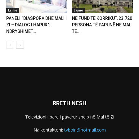
Lajme
Lajme
PANELI “DIASPORA DHE MALI I
NË FUND TË KORRIKUT, 23.720
ZI – DIALOG I HAPUR”:
PERSONA TË PAPUNË NË MAL
NDRYSHIMET...
TË...
RRETH NESH
Televizioni i parë i pavarur shqip në Mal të Zi
Na kontaktoni:
tvboin@hotmail.com