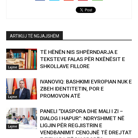
ARTIKUJ TË NGJAJSHËM
TË HËNËN NIS SHPËRNDARJA E
TEKSTEVE FALAS PËR NXËNËSIT E
SHKOLLAVE FILLORE
Lajme
IVANOVIQ: BASHKIMI EVROPIAN NUK E
ZBEH IDENTITETIN, POR E
PROMOVON ATË
Lajme
PANELI “DIASPORA DHE MALI I ZI –
DIALOG I HAPUR”: NDRYSHIMET NË
LIGJIN PËR REGJISTRIN E
Lajme
VENDBANIMIT CENOJNË TË DREJTAT