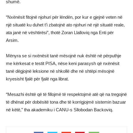
shumë.
“Nxënësit fitojnë njohuri për lëndën, por kur e gjejnë veten në
një situatë ku duhet t’i zbatojnë ato njohuri në një situatë reale,
ata janë në vështirësi”, thotë Zoran Llalloviq nga Enti për
Arsim.
Mënyra se si nxënësit tanë mësojnë nuk është në përputhje
me kërkesat e testit PISA, nëse keni parasysh që nxënësit
tanë dëgjojnë leksione në shkollë dhe në shtëpi mësojnë
kryesisht fjalë për fjalë nga librat.
“Mesazhi është që të fillojmë të respektojmë atë që na tregojnë
të dhënat për dobësitë tona dhe të korrigjojmë sistemin bazuar
në këtë,” tha akademiku i CANU-s Sllobodan Backoviq.