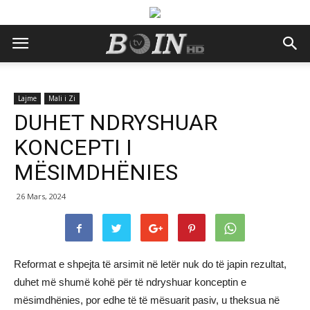
Lajme
Mali i Zi
DUHET NDRYSHUAR
KONCEPTI I
MËSIMDHËNIES
26 Mars, 2024
Reformat e shpejta të arsimit në letër nuk do të japin rezultat,
duhet më shumë kohë për të ndryshuar konceptin e
mësimdhënies, por edhe të të mësuarit pasiv, u theksua në