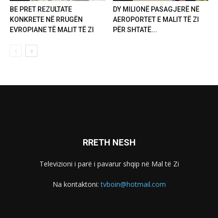
BE PRET REZULTATE
DY MILIONË PASAGJERË NË
KONKRETE NË RRUGËN
AEROPORTET E MALIT TË ZI
EVROPIANE TË MALIT TË ZI
PËR SHTATË...
RRETH NESH
Televizioni i parë i pavarur shqip në Mal të Zi
Na kontaktoni:
tvboin@hotmail.com