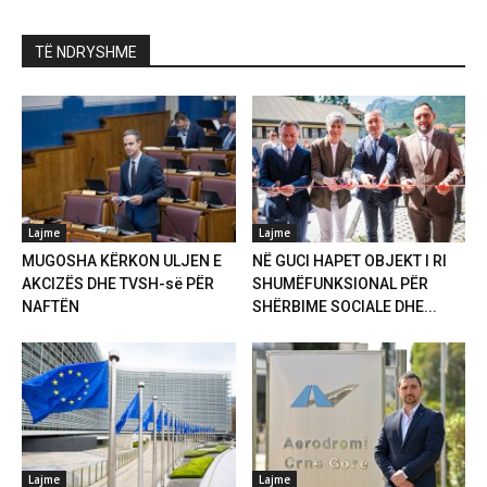
TË NDRYSHME
Lajme
Lajme
MUGOSHA KËRKON ULJEN E
NË GUCI HAPET OBJEKT I RI
AKCIZËS DHE TVSH-së PËR
SHUMËFUNKSIONAL PËR
NAFTËN
SHËRBIME SOCIALE DHE...
Lajme
Lajme