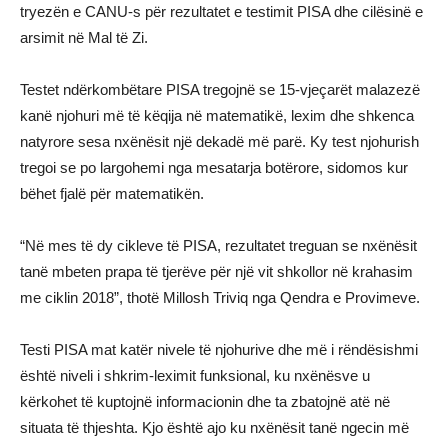
tryezën e CANU-s për rezultatet e testimit PISA dhe cilësinë e
arsimit në Mal të Zi.
Testet ndërkombëtare PISA tregojnë se 15-vjeçarët malazezë
kanë njohuri më të këqija në matematikë, lexim dhe shkenca
natyrore sesa nxënësit një dekadë më parë. Ky test njohurish
tregoi se po largohemi nga mesatarja botërore, sidomos kur
bëhet fjalë për matematikën.
“Në mes të dy cikleve të PISA, rezultatet treguan se nxënësit
tanë mbeten prapa të tjerëve për një vit shkollor në krahasim
me ciklin 2018”, thotë Millosh Triviq nga Qendra e Provimeve.
Testi PISA mat katër nivele të njohurive dhe më i rëndësishmi
është niveli i shkrim-leximit funksional, ku nxënësve u
kërkohet të kuptojnë informacionin dhe ta zbatojnë atë në
situata të thjeshta. Kjo është ajo ku nxënësit tanë ngecin më