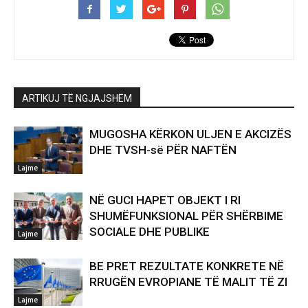
ARTIKUJ TË NGJAJSHËM
MUGOSHA KËRKON ULJEN E AKCIZËS
DHE TVSH-së PËR NAFTËN
Lajme
NË GUCI HAPET OBJEKT I RI
SHUMËFUNKSIONAL PËR SHËRBIME
SOCIALE DHE PUBLIKE
Lajme
BE PRET REZULTATE KONKRETE NË
RRUGËN EVROPIANE TË MALIT TË ZI
Lajme