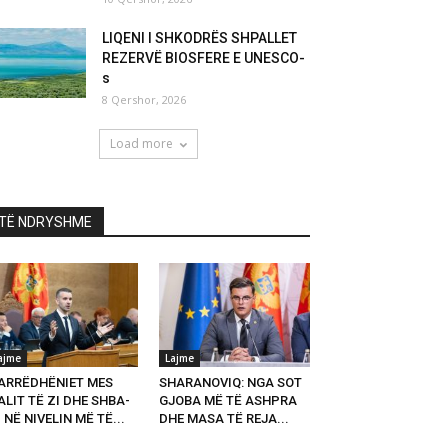
LIQENI I SHKODRËS SHPALLET
REZERVË BIOSFERE E UNESCO-
s
8 Qershor, 2026
Load more
TË NDRYSHME
ajme
Lajme
ARRËDHËNIET MES
SHARANOVIQ: NGA SOT
LIT TË ZI DHE SHBA-
GJOBA MË TË ASHPRA
 NË NIVELIN MË TË...
DHE MASA TË REJA...