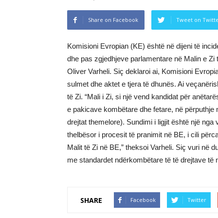
Share on Facebook
Tweet on Twitt
Komisioni Evropian (KE) është në dijeni të inc
dhe pas zgjedhjeve parlamentare në Malin e Zi 
Oliver Varheli. Siç deklaroi ai, Komisioni Evropian
sulmet dhe aktet e tjera të dhunës. Ai veçanëris
të Zi. “Mali i Zi, si një vend kandidat për anëtar
e pakicave kombëtare dhe fetare, në përputhje m
drejtat themelore). Sundimi i ligjit është një nga
thelbësor i procesit të pranimit në BE, i cili për
Malit të Zi në BE,” theksoi Varheli. Siç vuri në du
me standardet ndërkombëtare të të drejtave të nj
SHARE
Facebook
Twitter