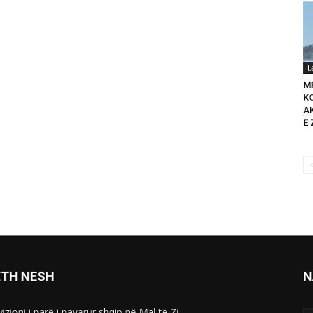
L
M
K
A
E 
ETH NESH
N
izioni i parë i pavarur shqip në Mal të Zi