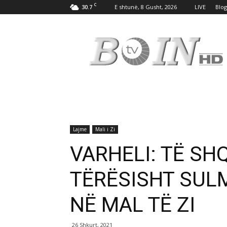
C
30.7
E shtunë, 8 Gusht, 2026
LIVE
Blog
Tv
Boin
Lajme
Mali i Zi
VARHELI: TË S
TËRËSISHT SUL
NË MAL TË ZI
26 Shkurt, 2021