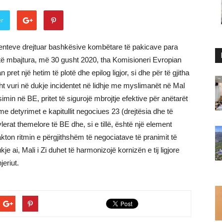
er
identeve drejtuar bashkësive kombëtare të pakicave para
të mbajtura, më 30 gusht 2020, tha Komisioneri Evropian
 pret një hetim të plotë dhe epilog ligjor, si dhe për të gjitha
ht vuri në dukje incidentet në lidhje me myslimanët në Mal
ësimin në BE, pritet të sigurojë mbrojtje efektive për anëtarët
e detyrimet e kapitullit negociues 23 (drejtësia dhe të
 vlerat themelore të BE dhe, si e tillë, është një element
cakton ritmin e përgjithshëm të negociatave të pranimit të
kje ai, Mali i Zi duhet të harmonizojë kornizën e tij ligjore
eriut.