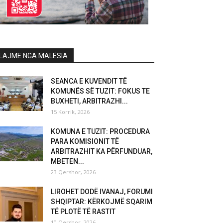
LAJME NGA MALËSIA
SEANCA E KUVENDIT TË
KOMUNËS SË TUZIT: FOKUS TE
BUXHETI, ARBITRAZHI...
15 Korrik, 2026
KOMUNA E TUZIT: PROCEDURA
PARA KOMISIONIT TË
ARBITRAZHIT KA PËRFUNDUAR,
MBETEN...
23 Qershor, 2026
LIROHET DODË IVANAJ, FORUMI
SHQIPTAR: KËRKOJMË SQARIM
TË PLOTË TË RASTIT
10 Qershor, 2026