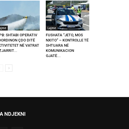
ajme
Lajme
PB: SHTABI OPERATIV
FUSHATA “JETO, MOS
OORDINON ÇDO DITË
NXITO” – KONTROLLE TË
KTIVITETET NË VATRAT
SHTUARA NË
ZJARRIT...
KOMUNIKACION
GJATË...
A NDJEKNI