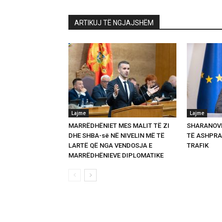
ARTIKUJ TË NGJAJSHËM
Lajme
Lajme
MARRËDHËNIET MES MALIT TË ZI
SHARANOVI
DHE SHBA-së NË NIVELIN MË TË
TË ASHPRA
LARTË QË NGA VENDOSJA E
TRAFIK
MARRËDHËNIEVE DIPLOMATIKE