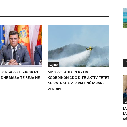
Lajme
Q: NGA SOT GJOBA MË
MPB: SHTABI OPERATIV
 DHE MASA TË REJA NË
KOORDINON ÇDO DITË AKTIVITETET
NË VATRAT E ZJARRIT NË MBARË
VENDIN
L
M
MA
së