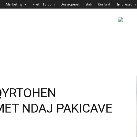
Marketing
Rreth Tv Boin
Donacjonet
Stafi
Kontakti
Impressum
HQYRTOHEN
MET NDAJ PAKICAVE