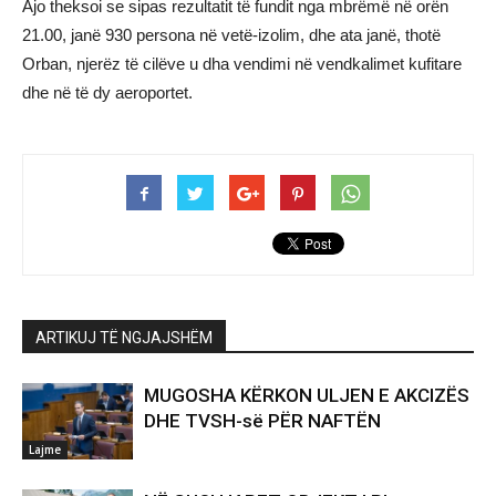
Ajo theksoi se sipas rezultatit të fundit nga mbrëmë në orën
21.00, janë 930 persona në vetë-izolim, dhe ata janë, thotë
Orban, njerëz të cilëve u dha vendimi në vendkalimet kufitare
dhe në të dy aeroportet.
ARTIKUJ TË NGJAJSHËM
MUGOSHA KËRKON ULJEN E AKCIZËS
DHE TVSH-së PËR NAFTËN
Lajme