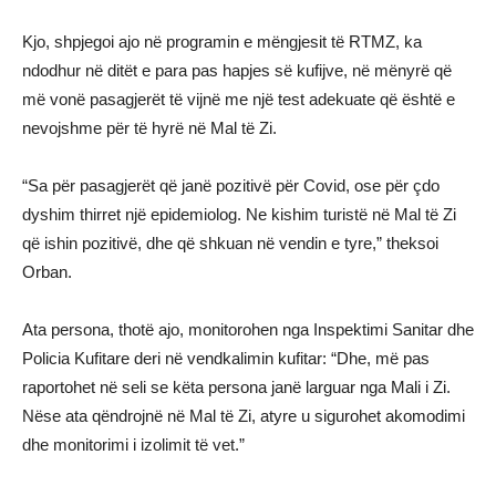
Kjo, shpjegoi ajo në programin e mëngjesit të RTMZ, ka
ndodhur në ditët e para pas hapjes së kufijve, në mënyrë që
më vonë pasagjerët të vijnë me një test adekuate që është e
nevojshme për të hyrë në Mal të Zi.
“Sa për pasagjerët që janë pozitivë për Covid, ose për çdo
dyshim thirret një epidemiolog. Ne kishim turistë në Mal të Zi
që ishin pozitivë, dhe që shkuan në vendin e tyre,” theksoi
Orban.
Ata persona, thotë ajo, monitorohen nga Inspektimi Sanitar dhe
Policia Kufitare deri në vendkalimin kufitar: “Dhe, më pas
raportohet në seli se këta persona janë larguar nga Mali i Zi.
Nëse ata qëndrojnë në Mal të Zi, atyre u sigurohet akomodimi
dhe monitorimi i izolimit të vet.”