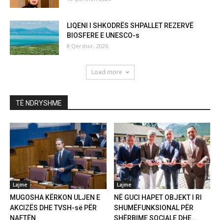
LIQENI I SHKODRËS SHPALLET REZERVË
BIOSFERE E UNESCO-s
8 Qershor, 2026
Load more
TË NDRYSHME
Lajme
Lajme
MUGOSHA KËRKON ULJEN E
NË GUCI HAPET OBJEKT I RI
AKCIZËS DHE TVSH-së PËR
SHUMËFUNKSIONAL PËR
NAFTËN
SHËRBIME SOCIALE DHE...