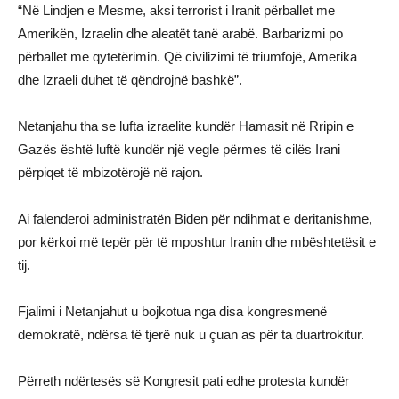
“Në Lindjen e Mesme, aksi terrorist i Iranit përballet me
Amerikën, Izraelin dhe aleatët tanë arabë. Barbarizmi po
përballet me qytetërimin. Që civilizimi të triumfojë, Amerika
dhe Izraeli duhet të qëndrojnë bashkë”.
Netanjahu tha se lufta izraelite kundër Hamasit në Rripin e
Gazës është luftë kundër një vegle përmes të cilës Irani
përpiqet të mbizotërojë në rajon.
Ai falenderoi administratën Biden për ndihmat e deritanishme,
por kërkoi më tepër për të mposhtur Iranin dhe mbështetësit e
tij.
Fjalimi i Netanjahut u bojkotua nga disa kongresmenë
demokratë, ndërsa të tjerë nuk u çuan as për ta duartrokitur.
Përreth ndërtesës së Kongresit pati edhe protesta kundër