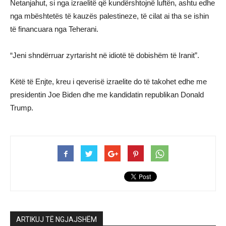
Netanjahut, si nga izraelitë që kundërshtojnë luftën, ashtu edhe
nga mbështetës të kauzës palestineze, të cilat ai tha se ishin
të financuara nga Teherani.
“Jeni shndërruar zyrtarisht në idiotë të dobishëm të Iranit”.
Këtë të Enjte, kreu i qeverisë izraelite do të takohet edhe me
presidentin Joe Biden dhe me kandidatin republikan Donald
Trump.
ARTIKUJ TË NGJAJSHËM