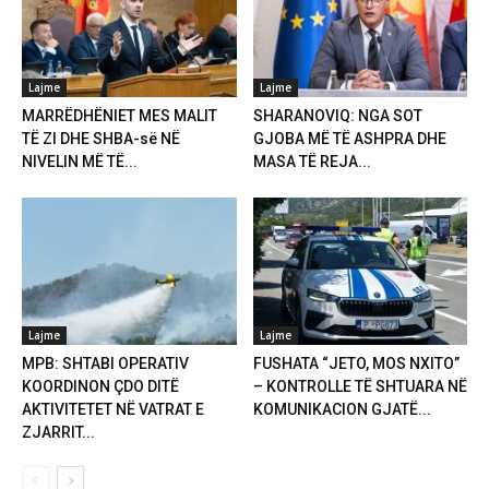
Lajme
Lajme
MARRËDHËNIET MES MALIT
SHARANOVIQ: NGA SOT
TË ZI DHE SHBA-së NË
GJOBA MË TË ASHPRA DHE
NIVELIN MË TË...
MASA TË REJA...
Lajme
Lajme
MPB: SHTABI OPERATIV
FUSHATA “JETO, MOS NXITO”
KOORDINON ÇDO DITË
– KONTROLLE TË SHTUARA NË
AKTIVITETET NË VATRAT E
KOMUNIKACION GJATË...
ZJARRIT...