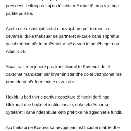
president, i cili sipas saj do të ishte më mirë të mos vijë nga
partitë politike.
Ajo tha se ekzistojnë votat e nevojshme për formimin e
qeverisë, duke theksuar se partnerët aktualë kanë shprehur
gatishmërinë për të mbështetur një qeveri të udhëhequr nga
Albin Kurti.
Sipas saj, menjëherë pas konstituimit të Kuvendit do të
caktohet mandatari për kryeministër dhe do të vazhdohet me
procedurat për formimin e ekzekutivit.
Haxhiu u bëri thirrje partive opozitare të heqin dorë nga
bllokadat dhe bojkotet institucionale, duke vlerësuar se
qytetarët i kanë ndëshkuar këto praktika në zgjedhjet e fundit.
Ajo theksoi se Kosova ka nevojë për institucione stabile dhe