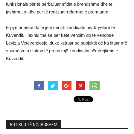
funksionale për të përballuar sfidat e brendshme dhe të
jashtme, si dhe për të realizuar reformat e premtuara.
E pyetur nëse do të jetë sërish kandidate për kryetare të
Kuvendit, Haxhiu tha se për këtë vendim do të vendosë
Lëvizja Vetëvendosje, duke kujtuar se subjektit që ka fituar më
shumë vota i takon të propozojë kandidatin për drejtimin e
Kuvendit.
ARTIKUJ TË NGJAJSHËM