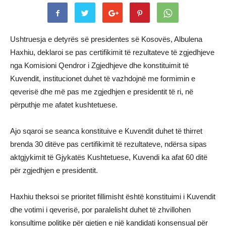
Ushtruesja e detyrës së presidentes së Kosovës, Albulena
Haxhiu, deklaroi se pas certifikimit të rezultateve të zgjedhjeve
nga Komisioni Qendror i Zgjedhjeve dhe konstituimit të
Kuvendit, institucionet duhet të vazhdojnë me formimin e
qeverisë dhe më pas me zgjedhjen e presidentit të ri, në
përputhje me afatet kushtetuese.
Ajo sqaroi se seanca konstituive e Kuvendit duhet të thirret
brenda 30 ditëve pas certifikimit të rezultateve, ndërsa sipas
aktgjykimit të Gjykatës Kushtetuese, Kuvendi ka afat 60 ditë
për zgjedhjen e presidentit.
Haxhiu theksoi se prioritet fillimisht është konstituimi i Kuvendit
dhe votimi i qeverisë, por paralelisht duhet të zhvillohen
konsultime politike për gjetjen e një kandidati konsensual për