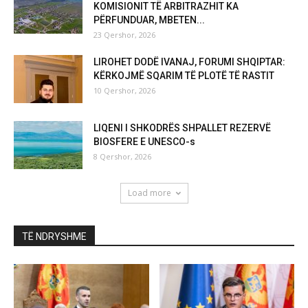
KOMISIONIT TË ARBITRAZHIT KA
PËRFUNDUAR, MBETEN...
23 Qershor, 2026
LIROHET DODË IVANAJ, FORUMI SHQIPTAR:
KËRKOJMË SQARIM TË PLOTË TË RASTIT
10 Qershor, 2026
LIQENI I SHKODRËS SHPALLET REZERVË
BIOSFERE E UNESCO-s
8 Qershor, 2026
Load more
TË NDRYSHME