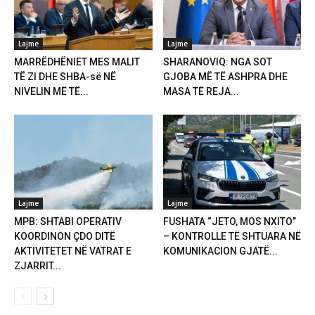
Lajme
Lajme
MARRËDHËNIET MES MALIT
SHARANOVIQ: NGA SOT
TË ZI DHE SHBA-së NË
GJOBA MË TË ASHPRA DHE
NIVELIN MË TË...
MASA TË REJA...
Lajme
Lajme
MPB: SHTABI OPERATIV
FUSHATA “JETO, MOS NXITO”
KOORDINON ÇDO DITË
– KONTROLLE TË SHTUARA NË
AKTIVITETET NË VATRAT E
KOMUNIKACION GJATË...
ZJARRIT...