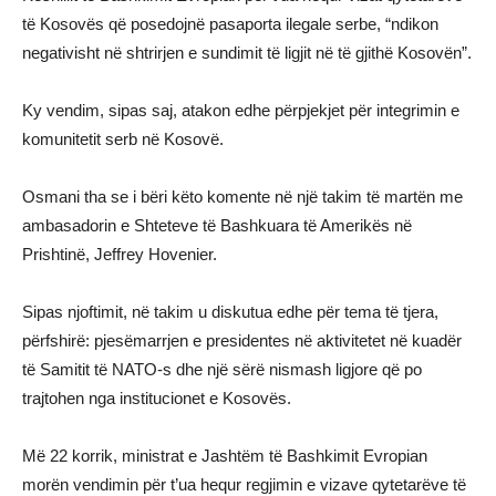
të Kosovës që posedojnë pasaporta ilegale serbe, “ndikon
negativisht në shtrirjen e sundimit të ligjit në të gjithë Kosovën”.
Ky vendim, sipas saj, atakon edhe përpjekjet për integrimin e
komunitetit serb në Kosovë.
Osmani tha se i bëri këto komente në një takim të martën me
ambasadorin e Shteteve të Bashkuara të Amerikës në
Prishtinë, Jeffrey Hovenier.
Sipas njoftimit, në takim u diskutua edhe për tema të tjera,
përfshirë: pjesëmarrjen e presidentes në aktivitetet në kuadër
të Samitit të NATO-s dhe një sërë nismash ligjore që po
trajtohen nga institucionet e Kosovës.
Më 22 korrik, ministrat e Jashtëm të Bashkimit Evropian
morën vendimin për t’ua hequr regjimin e vizave qytetarëve të