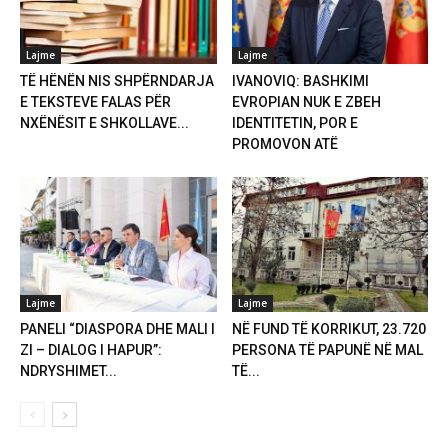
Lajme
Lajme
TË HËNËN NIS SHPËRNDARJA
IVANOVIQ: BASHKIMI
E TEKSTEVE FALAS PËR
EVROPIAN NUK E ZBEH
NXËNËSIT E SHKOLLAVE...
IDENTITETIN, POR E
PROMOVON ATË
Lajme
Lajme
PANELI “DIASPORA DHE MALI I
NË FUND TË KORRIKUT, 23.720
ZI – DIALOG I HAPUR”:
PERSONA TË PAPUNË NË MAL
NDRYSHIMET...
TË...