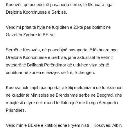
Kosovës që posedojnë pasaporta serbe, të lëshuara nga
Drejtoria Koordinuese e Serbisë.
Vendimi pritet të hyjë në fuqi ditën e 20-të pas botimit në
Gazetën Zyrtare të BE-së.
Serbët e Kosovës, që posedojnë pasaporta të lëshuara nga
Drejtoria Koordinuese e Serbisë, janë aktualisht të vetmit
qytetarë të Ballkanit Perëndimor që u duhen viza për të
udhëtuar në zonën e lëvizjes së lirë, Schengen.
Kosova nuk i njeh pasaportat e këtij mekanizmi që funksionon
në kuadër të Ministrisë së Brendshme serbe në Beograd, dhe
mbajtësit e tyre nuk mund të fluturojnë me to nga Aeroporti i
Prishtinës.
Vendimin e BE-së e kritikoi edhe kryeministri i Kosovës, Albin