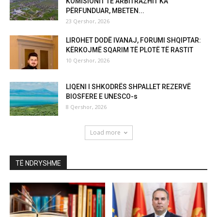
KOMISIONIT TË ARBITRAZHIT KA
PËRFUNDUAR, MBETEN...
23 Qershor, 2026
LIROHET DODË IVANAJ, FORUMI SHQIPTAR:
KËRKOJMË SQARIM TË PLOTË TË RASTIT
10 Qershor, 2026
LIQENI I SHKODRËS SHPALLET REZERVË
BIOSFERE E UNESCO-s
8 Qershor, 2026
Load more
TË NDRYSHME