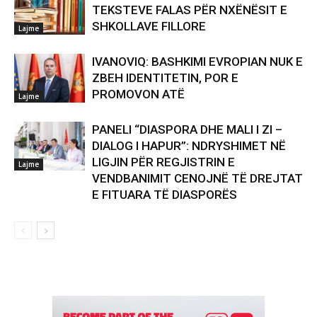
TEKSTEVE FALAS PËR NXËNËSIT E
SHKOLLAVE FILLORE
Lajme
IVANOVIQ: BASHKIMI EVROPIAN NUK E
ZBEH IDENTITETIN, POR E
PROMOVON ATË
Lajme
PANELI “DIASPORA DHE MALI I ZI –
DIALOG I HAPUR”: NDRYSHIMET NË
LIGJIN PËR REGJISTRIN E
Lajme
VENDBANIMIT CENOJNË TË DREJTAT
E FITUARA TË DIASPORËS