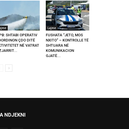
ajme
Lajme
PB: SHTABI OPERATIV
FUSHATA “JETO, MOS
OORDINON ÇDO DITË
NXITO” – KONTROLLE TË
KTIVITETET NË VATRAT
SHTUARA NË
ZJARRIT...
KOMUNIKACION
GJATË...
A NDJEKNI