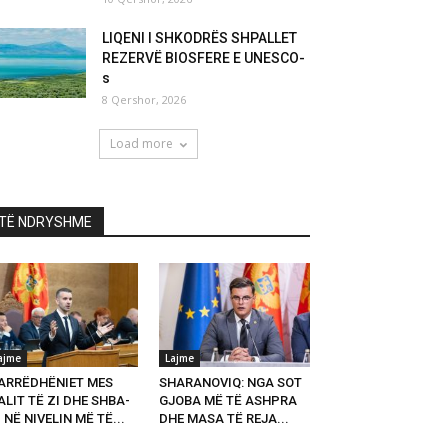
LIQENI I SHKODRËS SHPALLET
REZERVË BIOSFERE E UNESCO-
s
8 Qershor, 2026
Load more
TË NDRYSHME
ajme
Lajme
ARRËDHËNIET MES
SHARANOVIQ: NGA SOT
LIT TË ZI DHE SHBA-
GJOBA MË TË ASHPRA
 NË NIVELIN MË TË...
DHE MASA TË REJA...