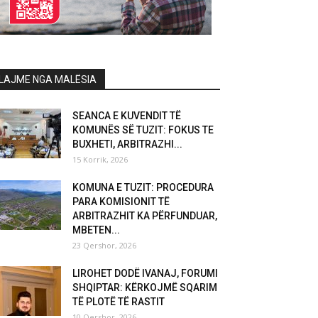
LAJME NGA MALËSIA
SEANCA E KUVENDIT TË
KOMUNËS SË TUZIT: FOKUS TE
BUXHETI, ARBITRAZHI...
15 Korrik, 2026
KOMUNA E TUZIT: PROCEDURA
PARA KOMISIONIT TË
ARBITRAZHIT KA PËRFUNDUAR,
MBETEN...
23 Qershor, 2026
LIROHET DODË IVANAJ, FORUMI
SHQIPTAR: KËRKOJMË SQARIM
TË PLOTË TË RASTIT
10 Qershor, 2026