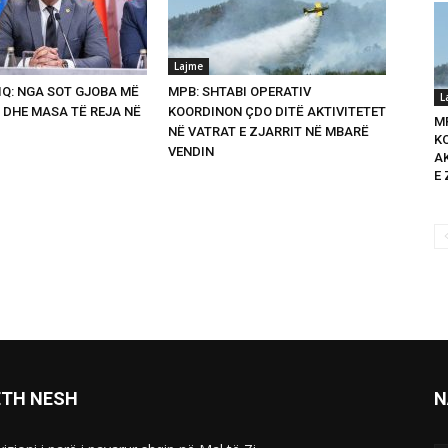
Lajme
Q: NGA SOT GJOBA MË
MPB: SHTABI OPERATIV
L
 DHE MASA TË REJA NË
KOORDINON ÇDO DITË AKTIVITETET
M
NË VATRAT E ZJARRIT NË MBARË
K
VENDIN
A
E 
ETH NESH
N