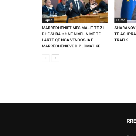
Lajme
Lajme
MARRËDHËNIET MES MALIT TË ZI
SHARANOVI
DHE SHBA-së NË NIVELIN MË TË
TË ASHPRA
LARTË QË NGA VENDOSJA E
TRAFIK
MARRËDHËNIEVE DIPLOMATIKE
RR