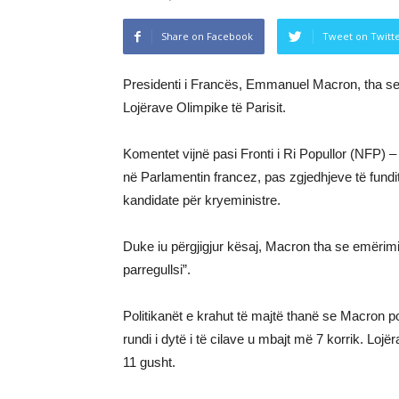
Share on Facebook
Tweet on Twitt
Presidenti i Francës, Emmanuel Macron, tha se 
Lojërave Olimpike të Parisit.
Komentet vijnë pasi Fronti i Ri Popullor (NFP) –
në Parlamentin francez, pas zgjedhjeve të fundit
kandidate për kryeministre.
Duke iu përgjigjur kësaj, Macron tha se emërimi i
parregullsi”.
Politikanët e krahut të majtë thanë se Macron po 
rundi i dytë i të cilave u mbajt më 7 korrik. Loj
11 gusht.