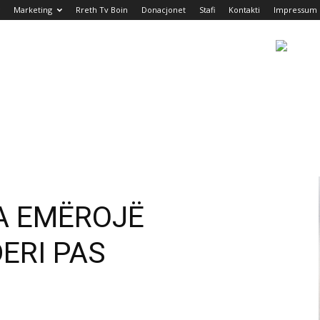
Marketing
Rreth Tv Boin
Donacjonet
Stafi
Kontakti
Impressum
A EMËROJË
DERI PAS