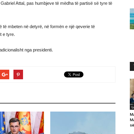
Gabriel Attal, pas humbjeve të mëdha të partisë së tyre të
r që të mbeten në detyrë, në formën e një qeverie të
 e tyre.
dicionalisht nga presidenti.
L
M
MA
së