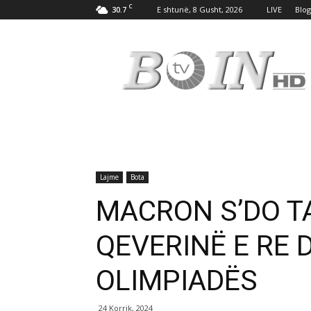
C
30.7
E shtunë, 8 Gusht, 2026
LIVE
Blog
Tv
Boin
Lajme
Bota
MACRON S’DO T
QEVERINË E RE 
OLIMPIADËS
24 Korrik, 2024