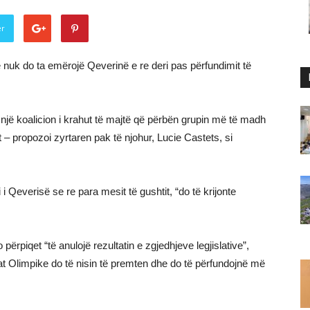
er
nuk do ta emërojë Qeverinë e re deri pas përfundimit të
 një koalicion i krahut të majtë që përbën grupin më të madh
 – propozoi zyrtaren pak të njohur, Lucie Castets, si
 Qeverisë se re para mesit të gushtit, “do të krijonte
përpiqet “të anulojë rezultatin e zgjedhjeve legjislative”,
ërat Olimpike do të nisin të premten dhe do të përfundojnë më