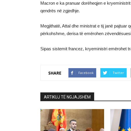
Macron e ka pranuar dorëheqjen e kryeministrit 
qendrës në zgjedhje.
Megjithatë, Attal dhe ministrat e tij janë pajtua
përkohshme, derisa të emërohen zëvendësuesit
Sipas sistemit francez, kryeministri emërohet tra
SHARE
Facebook
Twitter
ARTIKUJ TË NGJAJSHËM