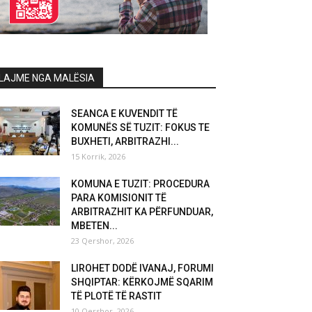
LAJME NGA MALËSIA
SEANCA E KUVENDIT TË
KOMUNËS SË TUZIT: FOKUS TE
BUXHETI, ARBITRAZHI...
15 Korrik, 2026
KOMUNA E TUZIT: PROCEDURA
PARA KOMISIONIT TË
ARBITRAZHIT KA PËRFUNDUAR,
MBETEN...
23 Qershor, 2026
LIROHET DODË IVANAJ, FORUMI
SHQIPTAR: KËRKOJMË SQARIM
TË PLOTË TË RASTIT
10 Qershor, 2026