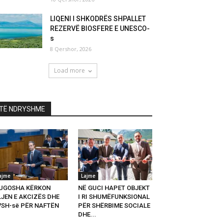
LIQENI I SHKODRËS SHPALLET
REZERVË BIOSFERE E UNESCO-
s
8 Qershor, 2026
Load more
TË NDRYSHME
ajme
Lajme
UGOSHA KËRKON
NË GUCI HAPET OBJEKT
LJEN E AKCIZËS DHE
I RI SHUMËFUNKSIONAL
VSH-së PËR NAFTËN
PËR SHËRBIME SOCIALE
DHE...