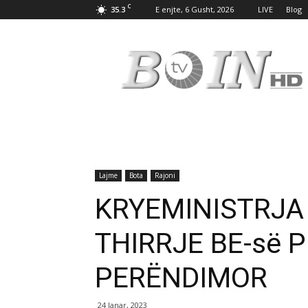
C
35.3
E enjte, 6 Gusht, 2026
LIVE
Blog
Tv
Boin
Lajme
Bota
Rajoni
KRYEMINISTRJA 
THIRRJE BE-së 
PERËNDIMOR
24 Janar, 2023