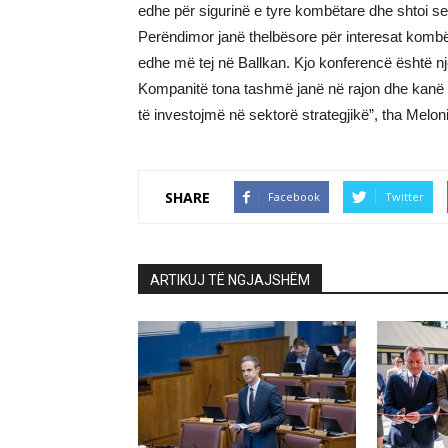
edhe për sigurinë e tyre kombëtare dhe shtoi se “
Perëndimor janë thelbësore për interesat kombëtar
edhe më tej në Ballkan. Kjo konferencë është një o
Kompanitë tona tashmë janë në rajon dhe kanë n
të investojmë në sektorë strategjikë”, tha Meloni
SHARE
Facebook
Twitter
ARTIKUJ TË NGJAJSHËM