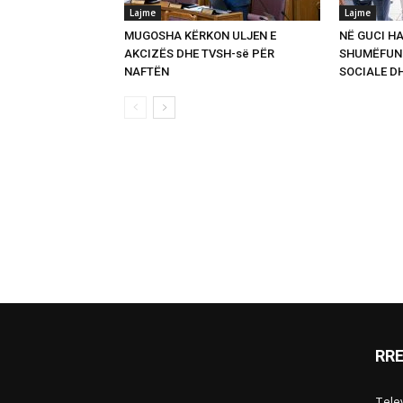
Lajme
Lajme
MUGOSHA KËRKON ULJEN E
NË GUCI HA
AKCIZËS DHE TVSH-së PËR
SHUMËFUNK
NAFTËN
SOCIALE D
RR
Telev