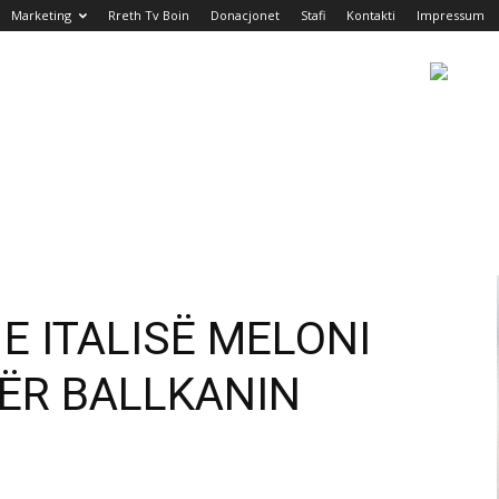
Marketing
Rreth Tv Boin
Donacjonet
Stafi
Kontakti
Impressum
E ITALISË MELONI
PËR BALLKANIN