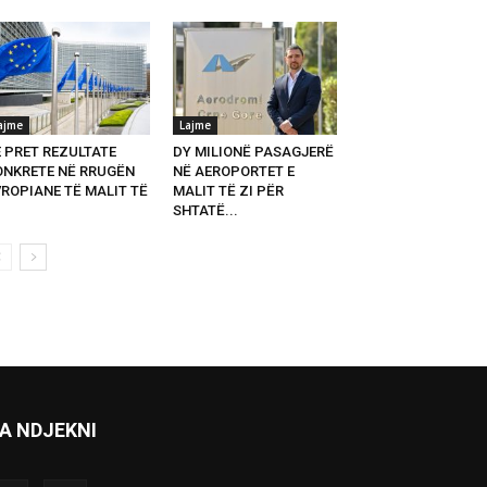
ajme
Lajme
E PRET REZULTATE
DY MILIONË PASAGJERË
ONKRETE NË RRUGËN
NË AEROPORTET E
VROPIANE TË MALIT TË
MALIT TË ZI PËR
SHTATË...
A NDJEKNI