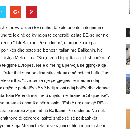
er
ashkimi Evropian (BE) duhet të ketë prioritet integrimin e
nd të lejojnë që ky rajon të qëndrojë jashtë BE-së për një
ferenca “Itali-Ballkani Perëndimor”, e organizuar nga
 politikës dhe botës së biznesit italian me Ballkanin. Në
strja Meloni tha: “Si një vend fqinj, Italia e di shumë mirë
e të gjithë Evropës. Ne e dimë nga përvoja se gjithçka që
. Duke theksuar se dinamikat aktuale në botë si Lufta Rusi-
Meloni tha: “Evropa ka një përgjegjësi të madhe ndaj
jenjën e përkatësisë së këtij rajoni ndaj botës dhe vlerave
allkani Perëndimor më 6 dhjetor në Tiranë të Shqipërisë”.
e masa ekonomike për rajonin. “Është urgjente që BE-ja
i japë përparësi zgjerimit në Ballkanin Perëndimor. Ne nuk
nentit tonë të qëndrojë jashtë shtëpisë së përbashkët
Kryeministrja Meloni theksoi se rajoni është i rëndësishëm