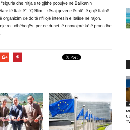
siguria dhe rritja e të gjithë popujve në Ballkanin
e të Italisë”. “Qëllimi i kësaj qeverie është të çojë Italinë
rganizim që do të rifillojë interesin e Italisë në rajon.
jë rol udhëheqës, por ne duhet të rinovojmë këtë prani dhe
.
L
M
U
T