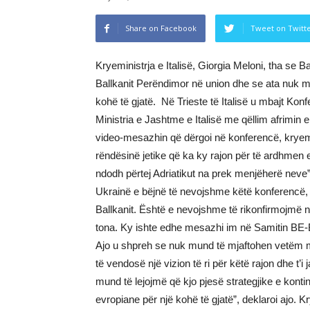
Share on Facebook
Tweet on Twitt
Kryeministrja e Italisë, Giorgia Meloni, tha se B
Ballkanit Perëndimor në union dhe se ata nuk mu
kohë të gjatë. Në Trieste të Italisë u mbajt Kon
Ministria e Jashtme e Italisë me qëllim afrimin e
video-mesazhin që dërgoi në konferencë, kryemini
rëndësinë jetike që ka ky rajon për të ardhmen 
ndodh përtej Adriatikut na prek menjëherë neve”
Ukrainë e bëjnë të nevojshme këtë konferencë, 
Ballkanit. Është e nevojshme të rikonfirmojmë nd
tona. Ky ishte edhe mesazhi im në Samitin BE-B
Ajo u shpreh se nuk mund të mjaftohen vetëm m
të vendosë një vizion të ri për këtë rajon dhe t’
mund të lejojmë që kjo pjesë strategjike e konti
evropiane për një kohë të gjatë”, deklaroi ajo. 