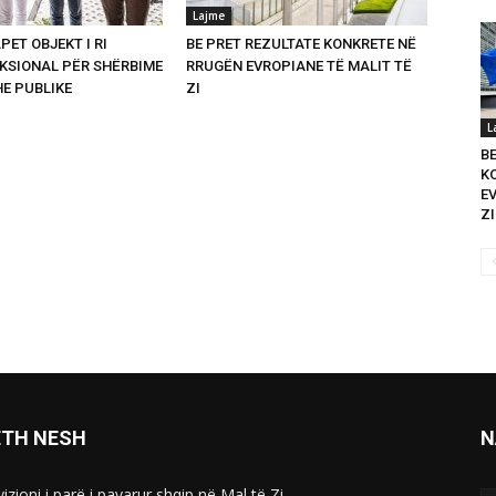
Lajme
PET OBJEKT I RI
BE PRET REZULTATE KONKRETE NË
SIONAL PËR SHËRBIME
RRUGËN EVROPIANE TË MALIT TË
HE PUBLIKE
ZI
L
B
K
E
ZI
ETH NESH
N
izioni i parë i pavarur shqip në Mal të Zi