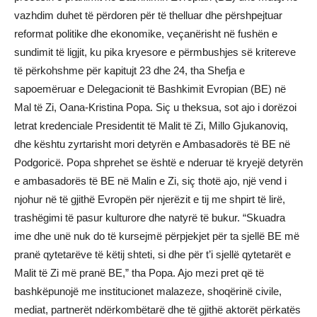
vazhdim duhet të përdoren për të thelluar dhe përshpejtuar
reformat politike dhe ekonomike, veçanërisht në fushën e
sundimit të ligjit, ku pika kryesore e përmbushjes së kritereve
të përkohshme për kapitujt 23 dhe 24, tha Shefja e
sapoemëruar e Delegacionit të Bashkimit Evropian (BE) në
Mal të Zi, Oana-Kristina Popa. Siç u theksua, sot ajo i dorëzoi
letrat kredenciale Presidentit të Malit të Zi, Millo Gjukanoviq,
dhe kështu zyrtarisht mori detyrën e Ambasadorës të BE në
Podgoricë. Popa shprehet se është e nderuar të kryejë detyrën
e ambasadorës të BE në Malin e Zi, siç thotë ajo, një vend i
njohur në të gjithë Evropën për njerëzit e tij me shpirt të lirë,
trashëgimi të pasur kulturore dhe natyrë të bukur. “Skuadra
ime dhe unë nuk do të kursejmë përpjekjet për ta sjellë BE më
pranë qytetarëve të këtij shteti, si dhe për t’i sjellë qytetarët e
Malit të Zi më pranë BE,” tha Popa. Ajo mezi pret që të
bashkëpunojë me institucionet malazeze, shoqërinë civile,
mediat, partnerët ndërkombëtarë dhe të gjithë aktorët përkatës