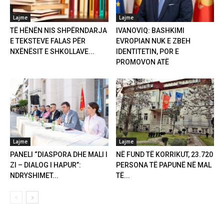
Lajme
Lajme
TË HËNËN NIS SHPËRNDARJA
IVANOVIQ: BASHKIMI
E TEKSTEVE FALAS PËR
EVROPIAN NUK E ZBEH
NXËNËSIT E SHKOLLAVE...
IDENTITETIN, POR E
PROMOVON ATË
Lajme
Lajme
PANELI “DIASPORA DHE MALI I
NË FUND TË KORRIKUT, 23.720
ZI – DIALOG I HAPUR”:
PERSONA TË PAPUNË NË MAL
NDRYSHIMET...
TË...