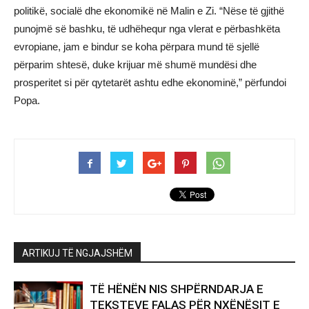
politikë, socialë dhe ekonomikë në Malin e Zi. “Nëse të gjithë
punojmë së bashku, të udhëhequr nga vlerat e përbashkëta
evropiane, jam e bindur se koha përpara mund të sjellë
përparim shtesë, duke krijuar më shumë mundësi dhe
prosperitet si për qytetarët ashtu edhe ekonominë,” përfundoi
Popa.
ARTIKUJ TË NGJAJSHËM
TË HËNËN NIS SHPËRNDARJA E
TEKSTEVE FALAS PËR NXËNËSIT E