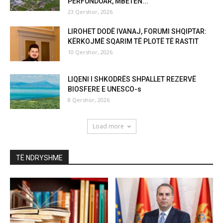
PËRFUNDUAR, MBETEN...
23 Qershor, 2026
LIROHET DODË IVANAJ, FORUMI SHQIPTAR:
KËRKOJMË SQARIM TË PLOTË TË RASTIT
10 Qershor, 2026
LIQENI I SHKODRËS SHPALLET REZERVË
BIOSFERE E UNESCO-s
8 Qershor, 2026
Load more
TË NDRYSHME