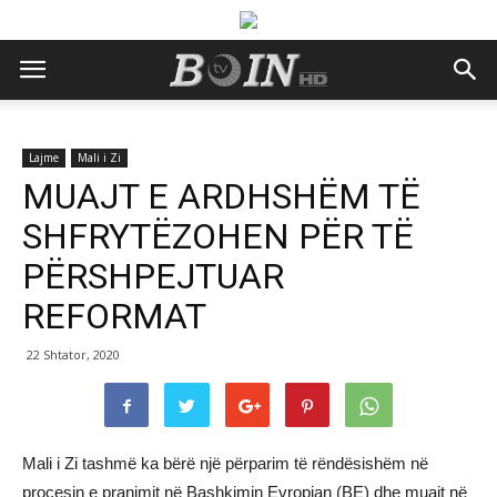
Lajme
Mali i Zi
MUAJT E ARDHSHËM TË
SHFRYTËZOHEN PËR TË
PËRSHPEJTUAR
REFORMAT
22 Shtator, 2020
Mali i Zi tashmë ka bërë një përparim të rëndësishëm në
procesin e pranimit në Bashkimin Evropian (BE) dhe muajt në