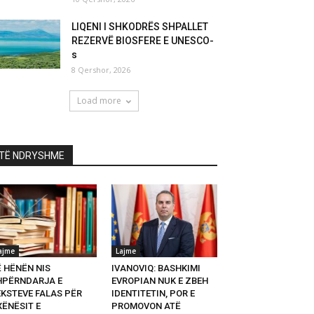
LIQENI I SHKODRËS SHPALLET
REZERVË BIOSFERE E UNESCO-
s
8 Qershor, 2026
Load more
TË NDRYSHME
ajme
Lajme
Ë HËNËN NIS
IVANOVIQ: BASHKIMI
HPËRNDARJA E
EVROPIAN NUK E ZBEH
EKSTEVE FALAS PËR
IDENTITETIN, POR E
XËNËSIT E
PROMOVON ATË