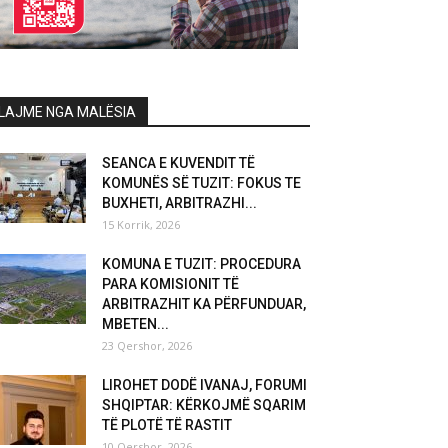
LAJME NGA MALËSIA
SEANCA E KUVENDIT TË
KOMUNËS SË TUZIT: FOKUS TE
BUXHETI, ARBITRAZHI...
15 Korrik, 2026
KOMUNA E TUZIT: PROCEDURA
PARA KOMISIONIT TË
ARBITRAZHIT KA PËRFUNDUAR,
MBETEN...
23 Qershor, 2026
LIROHET DODË IVANAJ, FORUMI
SHQIPTAR: KËRKOJMË SQARIM
TË PLOTË TË RASTIT
10 Qershor, 2026