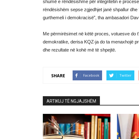
shumë e rëndësishme për integritetin e proces
rëndësishëm sepse zgjedhjet janë shpallur dhe t
gurthemeli i demokracisë”, tha ambasadori Dav
Me përmirësimet në këtë proces, votuesve do t
demokratike, derisa KQZ-ja do ta menaxhojë pr
dhe rezultate në kohë më të shpejtë.
SHARE
Facebook
Twitter
ARTIKUJ TË NGJAJSHËM