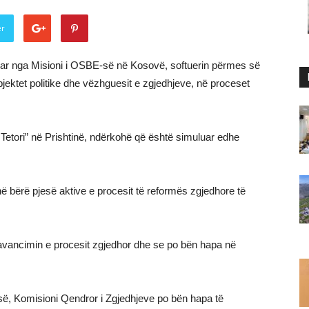
er
ar nga Misioni i OSBE-së në Kosovë, softuerin përmes së
bjektet politike dhe vëzhguesit e zgjedhjeve, në proceset
 Tetori” në Prishtinë, ndërkohë që është simuluar edhe
në bërë pjesë aktive e procesit të reformës zgjedhore të
avancimin e procesit zgjedhor dhe se po bën hapa në
jisë, Komisioni Qendror i Zgjedhjeve po bën hapa të