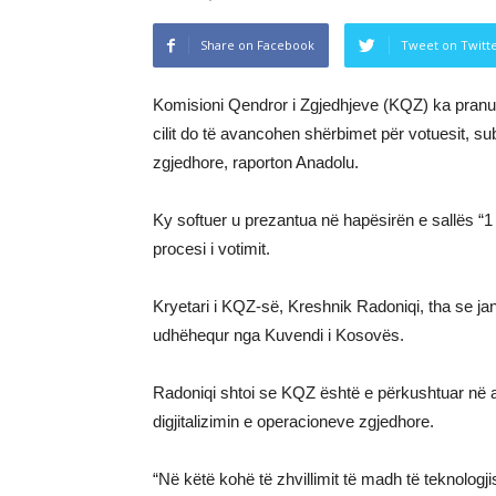
Share on Facebook
Tweet on Twitt
Komisioni Qendror i Zgjedhjeve (KQZ) ka pranu
cilit do të avancohen shërbimet për votuesit, su
zgjedhore, raporton Anadolu.
Ky softuer u prezantua në hapësirën e sallës “1
procesi i votimit.
Kryetari i KQZ-së, Kreshnik Radoniqi, tha se ja
udhëhequr nga Kuvendi i Kosovës.
Radoniqi shtoi se KQZ është e përkushtuar në 
digjitalizimin e operacioneve zgjedhore.
“Në këtë kohë të zhvillimit të madh të teknolog