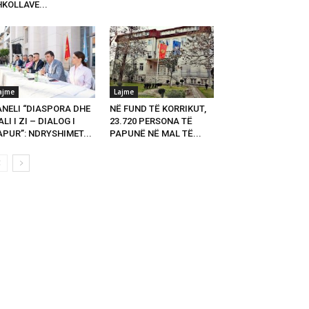
KOLLAVE...
ajme
Lajme
ANELI “DIASPORA DHE
NË FUND TË KORRIKUT,
LI I ZI – DIALOG I
23.720 PERSONA TË
PUR”: NDRYSHIMET...
PAPUNË NË MAL TË...