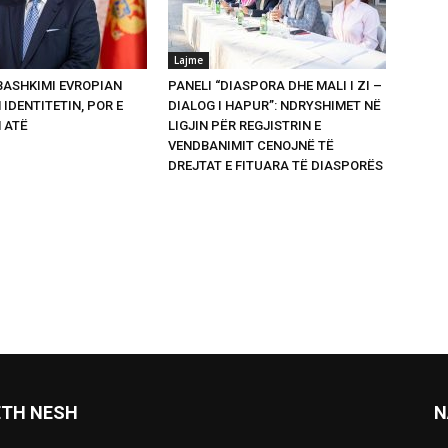
Lajme
 BASHKIMI EVROPIAN
PANELI “DIASPORA DHE MALI I ZI –
 IDENTITETIN, POR E
DIALOG I HAPUR”: NDRYSHIMET NË
 ATË
LIGJIN PËR REGJISTRIN E
VENDBANIMIT CENOJNË TË
DREJTAT E FITUARA TË DIASPORËS
ETH NESH
N