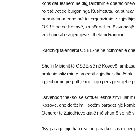
konsiderueshëm në digjitalizimin e operacionev
rolit të vet që burgon nga Kushtetuta, ka punuar
përmirësuar edhe më tej organizimin e zgjedhjeve
OSBE-së në Kosovë, ka për qëllim të avancojë shë
vëzhguesit e zgjedhjeve”, theksoi Radoniqi.
Radoniqi falënderoi OSBE-në në ndihmën e dhën
Shefi i Misionit të OSBE-së në Kosovë, ambasado
profesionalizimin e procesit zgjedhor dhe është v
zgjedhor në përputhje me ligjin për zgjedhjet e 
Davenport theksoi se softueri është zhvilluar
Kosovë, dhe dorëzimi i sotëm paraqet një kom
Qendror të Zgjedhjeve gjatë më shumë se një viti
“Ky paraqet një hap real përpara kur flasim për 