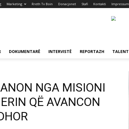
g
Marketing
Rreth Tv Boin
Donacjonet
Stafi
Kontakti
Impressum
R
DOKUMENTARË
INTERVISTË
REPORTAZH
TALENT
RANON NGA MISIONI
UERIN QË AVANCON
EDHOR