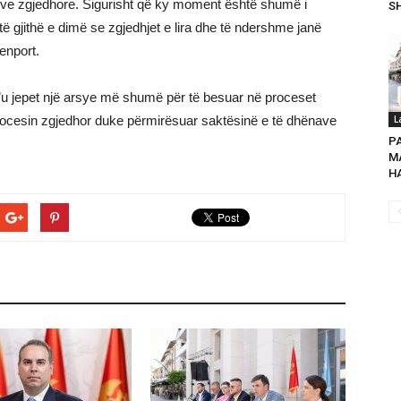
eve zgjedhore. Sigurisht që ky moment është shumë i
SH
ë gjithë e dimë se zgjedhjet e lira dhe të ndershme janë
enport.
’u jepet një arsye më shumë për të besuar në proceset
ocesin zgjedhor duke përmirësuar saktësinë e të dhënave
L
P
MA
HA