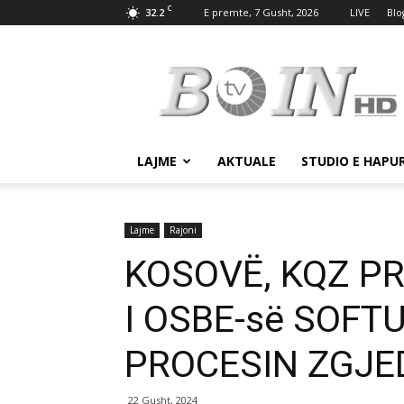
C
32.2
E premte, 7 Gusht, 2026
LIVE
Blo
Tv
Boin
LAJME
AKTUALE
STUDIO E HAPU
Lajme
Rajoni
KOSOVË, KQZ P
I OSBE-së SOFT
PROCESIN ZGJ
22 Gusht, 2024