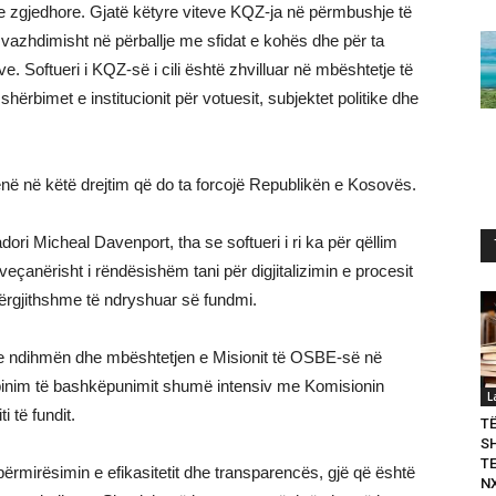
e zgjedhore. Gjatë këtyre viteve KQZ-ja në përmbushje të
 vazhdimisht në përballje me sfidat e kohës dhe për ta
. Softueri i KQZ-së i cili është zhvilluar në mbështetje të
rbimet e institucionit për votuesit, subjektet politike dhe
ë në këtë drejtim që do ta forcojë Republikën e Kosovës.
ri Micheal Davenport, tha se softueri i ri ka për qëllim
eçanërisht i rëndësishëm tani për digjitalizimin e procesit
përgjithshme të ndryshuar së fundmi.
 me ndihmën dhe mbështetjen e Misionit të OSBE-së në
binim të bashkëpunimit shumë intensiv me Komisionin
L
 të fundit.
T
S
T
përmirësimin e efikasitetit dhe transparencës, gjë që është
N