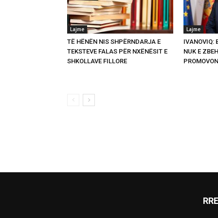
Lajme
Lajme
TË HËNËN NIS SHPËRNDARJA E
IVANOVIQ:
TEKSTEVE FALAS PËR NXËNËSIT E
NUK E ZBEH
SHKOLLAVE FILLORE
PROMOVON
RR