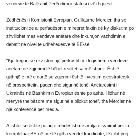
vendeve të Ballkanit Perëndimor statusi i vëzhguesit.
Zëdhënësi i Komisionit Evropian, Guillaume Mercier, tha se
institucioni që ai përfaqëson e mirëpret faktin që ky diskutim po
zhvillohet mes vendeve anëtare dhe inkurajon vazhdimin e
debatit në nivel të udhëheqësve të BE-së.
“Kjo tregon se ekziston një përkushtim i fuqishëm i vendeve
anëtare që zgjerimi të bëhet realitet sa më shpejt. Është
gjithnjë e më e qartë se zgjerimi është investim gjeostrategjik
në prosperitetin, paqen dhe sigurinë tonë. Anëtarësimi i
Ukrainës në Bashkimin Evropian është po ashtu i lidhur në
mënyrë thelbësore me sigurinë e bllokut tonë”, tha Mercier në
një konferencë për media.
Ai shtoi se është po aq e rëndësishme arritja e synimit për ta
kompletuar BE-në me të gjitha vendet kandidate, të cilat prej