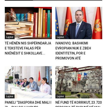
Lajme
Lajme
TË HËNËN NIS SHPËRNDARJA
IVANOVIQ: BASHKIMI
E TEKSTEVE FALAS PËR
EVROPIAN NUK E ZBEH
NXËNËSIT E SHKOLLAVE...
IDENTITETIN, POR E
PROMOVON ATË
Lajme
Lajme
PANELI “DIASPORA DHE MALI I
NË FUND TË KORRIKUT, 23.720