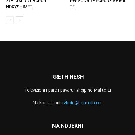
ZI – DIALOG I HAPUR”:
PERSONA TË PAPUNË NË MAL
NDRYSHIMET...
TË...
RRETH NESH
Televizioni i parë i pavarur shqip në Mal të Zi
Na kontaktoni:
tvboin@hotmail.com
NA NDJEKNI