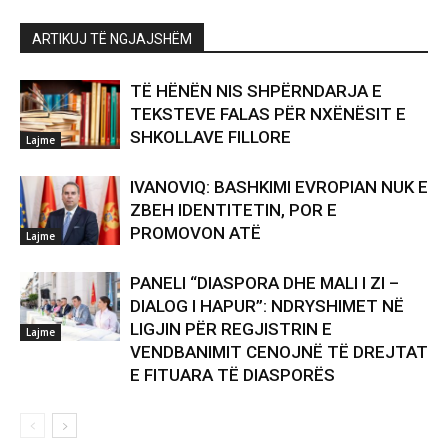
ARTIKUJ TË NGJAJSHËM
TË HËNËN NIS SHPËRNDARJA E
TEKSTEVE FALAS PËR NXËNËSIT E
SHKOLLAVE FILLORE
Lajme
IVANOVIQ: BASHKIMI EVROPIAN NUK E
ZBEH IDENTITETIN, POR E
PROMOVON ATË
Lajme
PANELI “DIASPORA DHE MALI I ZI –
DIALOG I HAPUR”: NDRYSHIMET NË
LIGJIN PËR REGJISTRIN E
Lajme
VENDBANIMIT CENOJNË TË DREJTAT
E FITUARA TË DIASPORËS