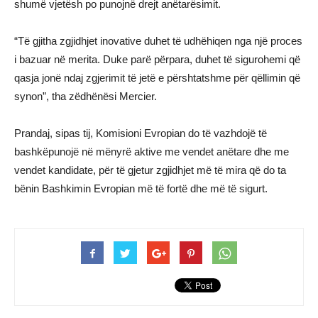
shumë vjetësh po punojnë drejt anëtarësimit.
“Të gjitha zgjidhjet inovative duhet të udhëhiqen nga një proces
i bazuar në merita. Duke parë përpara, duhet të sigurohemi që
qasja jonë ndaj zgjerimit të jetë e përshtatshme për qëllimin që
synon”, tha zëdhënësi Mercier.
Prandaj, sipas tij, Komisioni Evropian do të vazhdojë të
bashkëpunojë në mënyrë aktive me vendet anëtare dhe me
vendet kandidate, për të gjetur zgjidhjet më të mira që do ta
bënin Bashkimin Evropian më të fortë dhe më të sigurt.