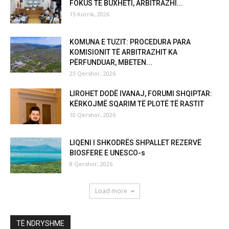
FOKUS TE BUXHETI, ARBITRAZHI...
15 Korrik, 2026
KOMUNA E TUZIT: PROCEDURA PARA
KOMISIONIT TË ARBITRAZHIT KA
PËRFUNDUAR, MBETEN...
23 Qershor, 2026
LIROHET DODË IVANAJ, FORUMI SHQIPTAR:
KËRKOJMË SQARIM TË PLOTË TË RASTIT
10 Qershor, 2026
LIQENI I SHKODRËS SHPALLET REZERVË
BIOSFERE E UNESCO-s
8 Qershor, 2026
Load more
TË NDRYSHME