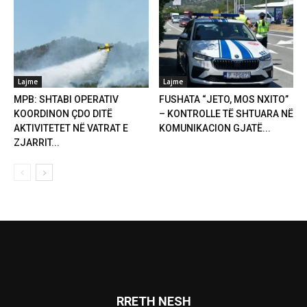
Lajme
Lajme
MPB: SHTABI OPERATIV
FUSHATA “JETO, MOS NXITO”
KOORDINON ÇDO DITË
– KONTROLLE TË SHTUARA NË
AKTIVITETET NË VATRAT E
KOMUNIKACION GJATË...
ZJARRIT...
RRETH NESH