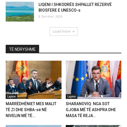
LIQENI I SHKODRËS SHPALLET REZERVË
BIOSFERE E UNESCO-s
8 Qershor, 2026
Load more
TË NDRYSHME
Lajme
Lajme
MARRËDHËNIET MES MALIT
SHARANOVIQ: NGA SOT
TË ZI DHE SHBA-së NË
GJOBA MË TË ASHPRA DHE
NIVELIN MË TË...
MASA TË REJA...