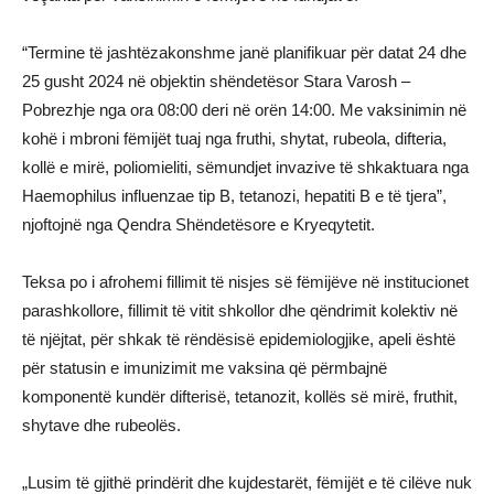
“Termine të jashtëzakonshme janë planifikuar për datat 24 dhe
25 gusht 2024 në objektin shëndetësor Stara Varosh –
Pobrezhje nga ora 08:00 deri në orën 14:00. Me vaksinimin në
kohë i mbroni fëmijët tuaj nga fruthi, shytat, rubeola, difteria,
kollë e mirë, poliomieliti, sëmundjet invazive të shkaktuara nga
Haemophilus influenzae tip B, tetanozi, hepatiti B e të tjera”,
njoftojnë nga Qendra Shëndetësore e Kryeqytetit.
Teksa po i afrohemi fillimit të nisjes së fëmijëve në institucionet
parashkollore, fillimit të vitit shkollor dhe qëndrimit kolektiv në
të njëjtat, për shkak të rëndësisë epidemiologjike, apeli është
për statusin e imunizimit me vaksina që përmbajnë
komponentë kundër difterisë, tetanozit, kollës së mirë, fruthit,
shytave dhe rubeolës.
„Lusim të gjithë prindërit dhe kujdestarët, fëmijët e të cilëve nuk