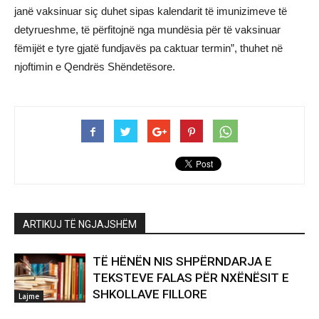
janë vaksinuar siç duhet sipas kalendarit të imunizimeve të
detyrueshme, të përfitojnë nga mundësia për të vaksinuar
fëmijët e tyre gjatë fundjavës pa caktuar termin”, thuhet në
njoftimin e Qendrës Shëndetësore.
ARTIKUJ TË NGJAJSHËM
TË HËNËN NIS SHPËRNDARJA E
TEKSTEVE FALAS PËR NXËNËSIT E
SHKOLLAVE FILLORE
Lajme