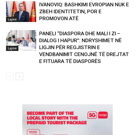
IVANOVIQ: BASHKIMI EVROPIAN NUK E
ZBEH IDENTITETIN, POR E
PROMOVON ATË
Lajme
PANELI “DIASPORA DHE MALI I ZI –
DIALOG I HAPUR”: NDRYSHIMET NË
LIGJIN PËR REGJISTRIN E
Lajme
VENDBANIMIT CENOJNË TË DREJTAT
E FITUARA TË DIASPORËS