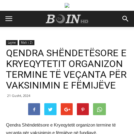
Lajme
Mali i Zi
QENDRA SHËNDETËSORE E
KRYEQYTETIT ORGANIZON
TERMINE TË VEÇANTA PËR
VAKSINIMIN E FËMIJËVE
21 Gusht, 2024
Qendra Shëndetësore e Kryeqytetit organizon termine të
veçanta për vaksinimin e fëmijëve në fundjavë.