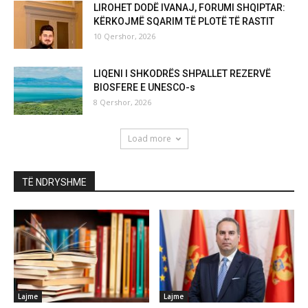
LIROHET DODË IVANAJ, FORUMI SHQIPTAR:
KËRKOJMË SQARIM TË PLOTË TË RASTIT
10 Qershor, 2026
LIQENI I SHKODRËS SHPALLET REZERVË
BIOSFERE E UNESCO-s
8 Qershor, 2026
Load more
TË NDRYSHME
Lajme
Lajme