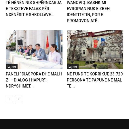
TË HËNËN NIS SHPËRNDARJA
IVANOVIQ: BASHKIMI
E TEKSTEVE FALAS PËR
EVROPIAN NUK E ZBEH
NXËNËSIT E SHKOLLAVE...
IDENTITETIN, POR E
PROMOVON ATË
Lajme
Lajme
PANELI “DIASPORA DHE MALI I
NË FUND TË KORRIKUT, 23.720
ZI – DIALOG I HAPUR”:
PERSONA TË PAPUNË NË MAL
NDRYSHIMET...
TË...