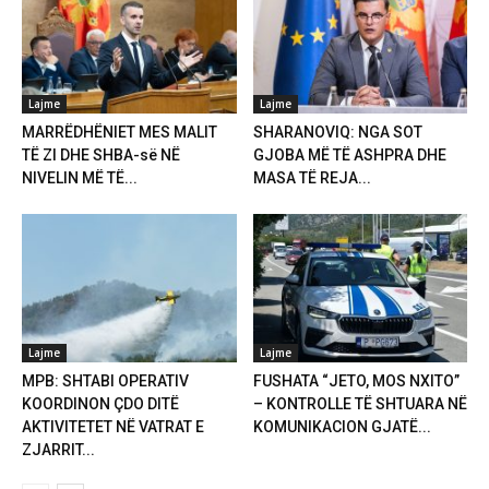
Lajme
Lajme
MARRËDHËNIET MES MALIT
SHARANOVIQ: NGA SOT
TË ZI DHE SHBA-së NË
GJOBA MË TË ASHPRA DHE
NIVELIN MË TË...
MASA TË REJA...
Lajme
Lajme
MPB: SHTABI OPERATIV
FUSHATA “JETO, MOS NXITO”
KOORDINON ÇDO DITË
– KONTROLLE TË SHTUARA NË
AKTIVITETET NË VATRAT E
KOMUNIKACION GJATË...
ZJARRIT...