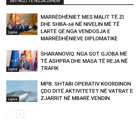
ARTIKUJ TË NGJAJSHËM
MARRËDHËNIET MES MALIT TË ZI
DHE SHBA-së NË NIVELIN MË TË
LARTË QË NGA VENDOSJA E
Lajme
MARRËDHËNIEVE DIPLOMATIKE
SHARANOVIQ: NGA SOT GJOBA MË
TË ASHPRA DHE MASA TË REJA NË
TRAFIK
Lajme
MPB: SHTABI OPERATIV KOORDINON
ÇDO DITË AKTIVITETET NË VATRAT E
ZJARRIT NË MBARË VENDIN
Lajme