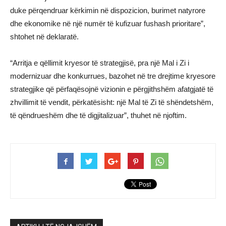
duke përqendruar kërkimin në dispozicion, burimet natyrore
dhe ekonomike në një numër të kufizuar fushash prioritare”,
shtohet në deklaratë.
“Arritja e qëllimit kryesor të strategjisë, pra një Mal i Zi i
modernizuar dhe konkurrues, bazohet në tre drejtime kryesore
strategjike që përfaqësojnë vizionin e përgjithshëm afatgjatë të
zhvillimit të vendit, përkatësisht: një Mal të Zi të shëndetshëm,
të qëndrueshëm dhe të digjitalizuar”, thuhet në njoftim.