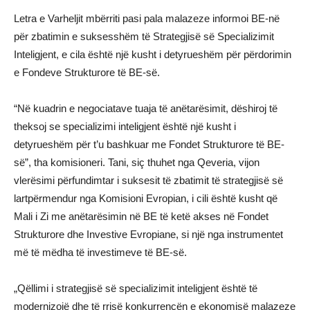
Letra e Varheljit mbërriti pasi pala malazeze informoi BE-në
për zbatimin e suksesshëm të Strategjisë së Specializimit
Inteligjent, e cila është një kusht i detyrueshëm për përdorimin
e Fondeve Strukturore të BE-së.
“Në kuadrin e negociatave tuaja të anëtarësimit, dëshiroj të
theksoj se specializimi inteligjent është një kusht i
detyrueshëm për t’u bashkuar me Fondet Strukturore të BE-
së”, tha komisioneri. Tani, siç thuhet nga Qeveria, vijon
vlerësimi përfundimtar i suksesit të zbatimit të strategjisë së
lartpërmendur nga Komisioni Evropian, i cili është kusht që
Mali i Zi me anëtarësimin në BE të ketë akses në Fondet
Strukturore dhe Investive Evropiane, si një nga instrumentet
më të mëdha të investimeve të BE-së.
„Qëllimi i strategjisë së specializimit inteligjent është të
modernizojë dhe të rrisë konkurrencën e ekonomisë malazeze