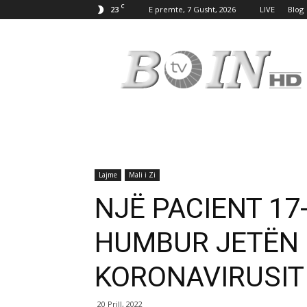
C
23
E premte, 7 Gusht, 2026
LIVE
Blog
Tv
Boin
Lajme
Mali i Zi
NJË PACIENT 17
HUMBUR JETËN 
KORONAVIRUSIT
20 Prill, 2022