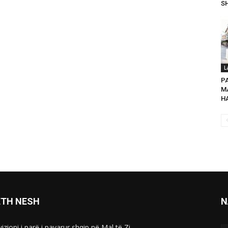
SH
L
P
MA
HA
ETH NESH
N
izioni i parë i pavarur shqip në Mal të Zi