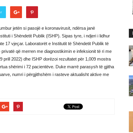
er
humbur jetën si pasojë e koronavirusit, ndërsa janë
nstituti i Shëndetit Publik (ISHP). Sipas tyre, i ndjeri i lidhur
 17 vjeçar. Laboratorët e Institutit të Shëndetit Publik të
he privatë që merren me diagnostikimin e infeksionit të ri me
9 prill 2022) dhe ISHP dorëzoi rezultatet për 1,009 mostra
ortua shërimi i 72 pacientëve. Duke marrë parasysh të gjitha
ruarve, numri i përgjithshëm i rasteve aktualisht aktive me