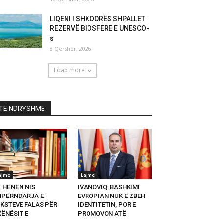
LIQENI I SHKODRËS SHPALLET
REZERVË BIOSFERE E UNESCO-
s
8 Qershor, 2026
Load more
TË NDRYSHME
ajme
Lajme
Ë HËNËN NIS
IVANOVIQ: BASHKIMI
HPËRNDARJA E
EVROPIAN NUK E ZBEH
EKSTEVE FALAS PËR
IDENTITETIN, POR E
XËNËSIT E
PROMOVON ATË