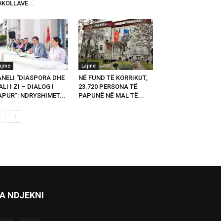
KOLLAVE...
ajme
Lajme
ANELI “DIASPORA DHE
NË FUND TË KORRIKUT,
LI I ZI – DIALOG I
23.720 PERSONA TË
PUR”: NDRYSHIMET...
PAPUNË NË MAL TË...
A NDJEKNI