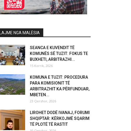
LAJME NGA MALËSIA
SEANCA E KUVENDIT TË
KOMUNËS SË TUZIT: FOKUS TE
BUXHETI, ARBITRAZHI...
15 Korrik, 2026
KOMUNA E TUZIT: PROCEDURA
PARA KOMISIONIT TË
ARBITRAZHIT KA PËRFUNDUAR,
MBETEN...
23 Qershor, 2026
LIROHET DODË IVANAJ, FORUMI
SHQIPTAR: KËRKOJMË SQARIM
TË PLOTË TË RASTIT
10 Qershor, 2026