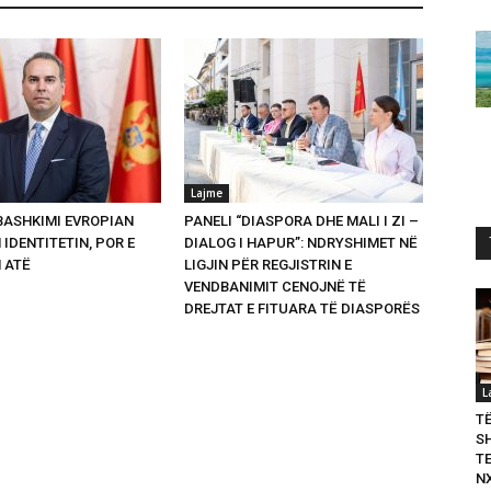
Lajme
 BASHKIMI EVROPIAN
PANELI “DIASPORA DHE MALI I ZI –
 IDENTITETIN, POR E
DIALOG I HAPUR”: NDRYSHIMET NË
 ATË
LIGJIN PËR REGJISTRIN E
VENDBANIMIT CENOJNË TË
DREJTAT E FITUARA TË DIASPORËS
L
T
S
T
N