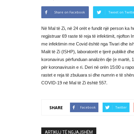
Share on Facebook
Tweet on Twitt
Në Mal të Zi, në 24 orët e fundit një person ka 
regjistruar 69 raste të reja të infektimit, njofton I
me infektimin me Covid është nga Tivari dhe ishte
Malit të Zi (ISHP), laboratorët e tjerë publikë d
koronavirus përfunduan analizën dje (e martë, 1
për koronavirusin e ri. Deri në orën 15:00 u rap
rastet e reja të zbuluara si dhe numrin e të shë
COVID-19 në Mal të Zi është 557.
SHARE
Facebook
Twitter
ARTIKUJ TË NGJAJSHËM