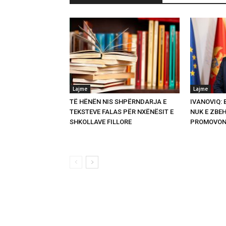
Lajme
Lajme
TË HËNËN NIS SHPËRNDARJA E
IVANOVIQ:
TEKSTEVE FALAS PËR NXËNËSIT E
NUK E ZBEH
SHKOLLAVE FILLORE
PROMOVON