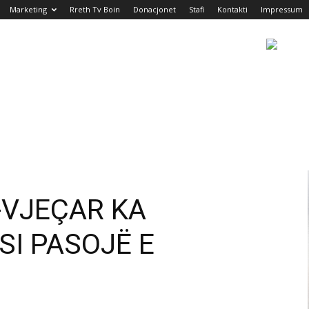
Marketing
Rreth Tv Boin
Donacjonet
Stafi
Kontakti
Impressum
-VJEÇAR KA
SI PASOJË E