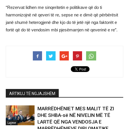
“Rezervat lidhen me sinqeritetin e politikave që do ti
harmonizojnë në qeveri të re, sepse ne e dimë që përbërësit
janë shumë heterogjenë dhe kjo do të jetë një nga faktorët e
fortë që do të vendosim mbi pjesëmarrjen në qeverinë e re”.
ARTIKUJ TË NGJAJSHËM
MARRËDHËNIET MES MALIT TË ZI
DHE SHBA-së NË NIVELIN MË TË
LARTË QË NGA VENDOSJA E
Lajme
MARRËDHËNIEVE DIPLOMATIKE