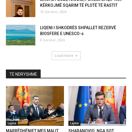
KËRKOJMË SQARIM TË PLOTË TË RASTIT
10 Qershor, 2026
LIQENI I SHKODRËS SHPALLET REZERVË
BIOSFERE E UNESCO-s
8 Qershor, 2026
Load more
TË NDRYSHME
Lajme
Lajme
MARRËDHËNIET MES MALIT
SHARANOVIQ: NGA SOT