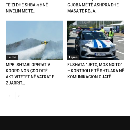
TË ZI DHE SHBA-së NË
GJOBA MË TË ASHPRA DHE
NIVELIN MË TË...
MASA TË REJA...
Lajme
Lajme
MPB: SHTABI OPERATIV
FUSHATA “JETO, MOS NXITO”
KOORDINON ÇDO DITË
– KONTROLLE TË SHTUARA NË
AKTIVITETET NË VATRAT E
KOMUNIKACION GJATË...
ZJARRIT...