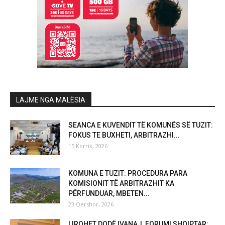
LAJME NGA MALËSIA
SEANCA E KUVENDIT TË KOMUNËS SË TUZIT:
FOKUS TE BUXHETI, ARBITRAZHI...
15 Korrik, 2026
KOMUNA E TUZIT: PROCEDURA PARA
KOMISIONIT TË ARBITRAZHIT KA
PËRFUNDUAR, MBETEN...
23 Qershor, 2026
LIROHET DODË IVANAJ, FORUMI SHQIPTAR: