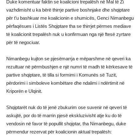
Duke komentuar faktin se koalicioni trepalësh në Mal të Zi
vazhdimisht u ka bërë thirrje partive boshnjake dhe shqiptare
për t’u bashkuar me koalicionin e shumicës, Genci Nimanbegu
përfaqësues i Listës Shqiptare tha se thirrjet përmes mediave
të koalicionit trepalësh nuk u konfirmuan nga një ftesë zyrtare
për të negociuar.
Nimanbegu kujton se pjesëmarrja e mëparshme në qeveri ka
rezultuar në përmbushjen e një numri të madh të kërkesave të
partive shqiptare, të tilla si formimi i Komunës së Tuzit,
përdorimi i simboleve kombëtare dhe ndalimi i ndërtimit në
Kriporën e Ulqinit.
Shqiptarët nuk do të jenë zbukurim ose suvenir në qeveri të
askujtë, por do të marrin pjesë ekskluzivisht atje ku do të
vendosin në favor të popullit shqiptar, tha Nimanbegu, duke
përmendur rezervat për koalicionin aktual trepalësh: