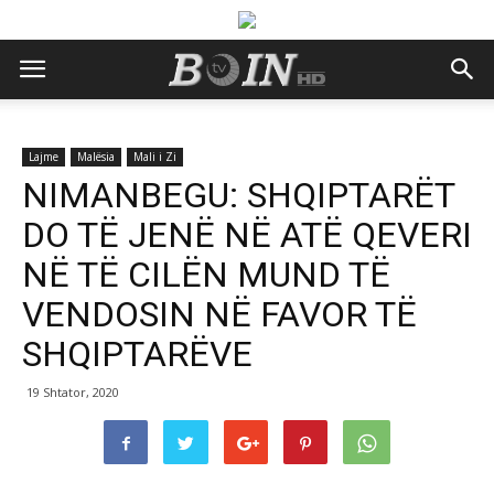
Lajme
Malësia
Mali i Zi
NIMANBEGU: SHQIPTARËT
DO TË JENË NË ATË QEVERI
NË TË CILËN MUND TË
VENDOSIN NË FAVOR TË
SHQIPTARËVE
19 Shtator, 2020