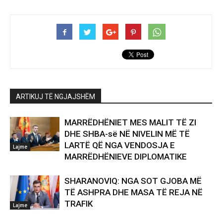
ARTIKUJ TË NGJAJSHËM
MARRËDHËNIET MES MALIT TË ZI
DHE SHBA-së NË NIVELIN MË TË
LARTË QË NGA VENDOSJA E
Lajme
MARRËDHËNIEVE DIPLOMATIKE
SHARANOVIQ: NGA SOT GJOBA MË
TË ASHPRA DHE MASA TË REJA NË
TRAFIK
Lajme