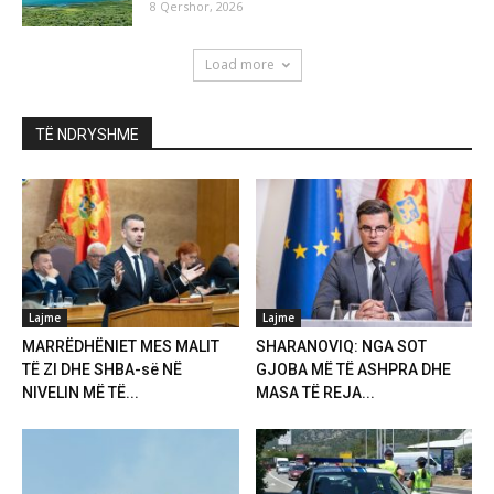
8 Qershor, 2026
Load more
TË NDRYSHME
Lajme
Lajme
MARRËDHËNIET MES MALIT
SHARANOVIQ: NGA SOT
TË ZI DHE SHBA-së NË
GJOBA MË TË ASHPRA DHE
NIVELIN MË TË...
MASA TË REJA...