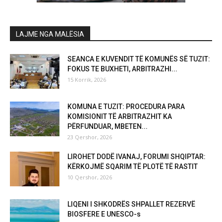
LAJME NGA MALËSIA
SEANCA E KUVENDIT TË KOMUNËS SË TUZIT:
FOKUS TE BUXHETI, ARBITRAZHI...
15 Korrik, 2026
KOMUNA E TUZIT: PROCEDURA PARA
KOMISIONIT TË ARBITRAZHIT KA
PËRFUNDUAR, MBETEN...
23 Qershor, 2026
LIROHET DODË IVANAJ, FORUMI SHQIPTAR:
KËRKOJMË SQARIM TË PLOTË TË RASTIT
10 Qershor, 2026
LIQENI I SHKODRËS SHPALLET REZERVË
BIOSFERE E UNESCO-s