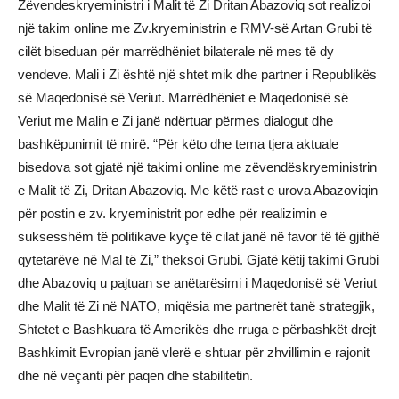
Zëvendeskryeministri i Malit të Zi Dritan Abazoviq sot realizoi
një takim online me Zv.kryeministrin e RMV-së Artan Grubi të
cilët biseduan për marrëdhëniet bilaterale në mes të dy
vendeve. Mali i Zi është një shtet mik dhe partner i Republikës
së Maqedonisë së Veriut. Marrëdhëniet e Maqedonisë së
Veriut me Malin e Zi janë ndërtuar përmes dialogut dhe
bashkëpunimit të mirë. “Për këto dhe tema tjera aktuale
bisedova sot gjatë një takimi online me zëvendëskryeministrin
e Malit të Zi, Dritan Abazoviq. Me këtë rast e urova Abazoviqin
për postin e zv. kryeministrit por edhe për realizimin e
suksesshëm të politikave kyçe të cilat janë në favor të të gjithë
qytetarëve në Mal të Zi,” theksoi Grubi. Gjatë këtij takimi Grubi
dhe Abazoviq u pajtuan se anëtarësimi i Maqedonisë së Veriut
dhe Malit të Zi në NATO, miqësia me partnerët tanë strategjik,
Shtetet e Bashkuara të Amerikës dhe rruga e përbashkët drejt
Bashkimit Evropian janë vlerë e shtuar për zhvillimin e rajonit
dhe në veçanti për paqen dhe stabilitetin.