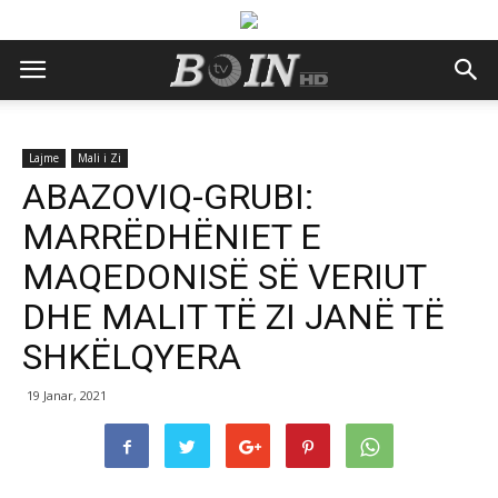
Lajme
Mali i Zi
ABAZOVIQ-GRUBI:
MARRËDHËNIET E
MAQEDONISË SË VERIUT
DHE MALIT TË ZI JANË TË
SHKËLQYERA
19 Janar, 2021