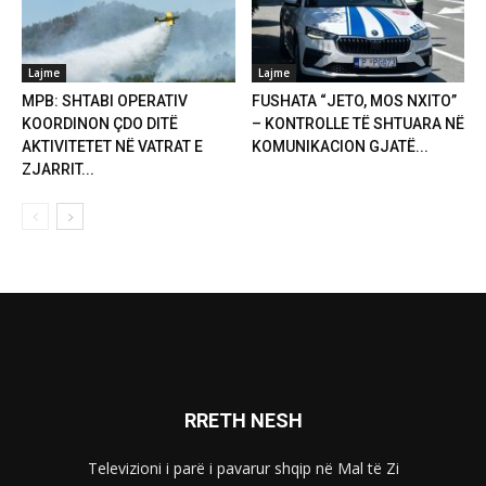
Lajme
Lajme
MPB: SHTABI OPERATIV
FUSHATA “JETO, MOS NXITO”
KOORDINON ÇDO DITË
– KONTROLLE TË SHTUARA NË
AKTIVITETET NË VATRAT E
KOMUNIKACION GJATË...
ZJARRIT...
RRETH NESH
Televizioni i parë i pavarur shqip në Mal të Zi