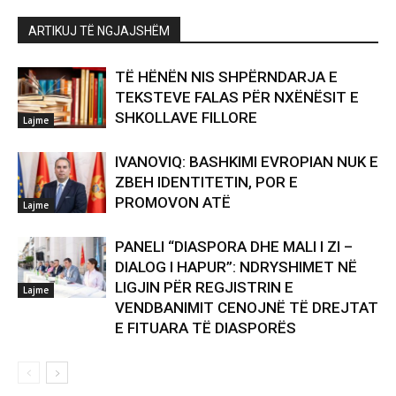
ARTIKUJ TË NGJAJSHËM
TË HËNËN NIS SHPËRNDARJA E
TEKSTEVE FALAS PËR NXËNËSIT E
SHKOLLAVE FILLORE
Lajme
IVANOVIQ: BASHKIMI EVROPIAN NUK E
ZBEH IDENTITETIN, POR E
PROMOVON ATË
Lajme
PANELI “DIASPORA DHE MALI I ZI –
DIALOG I HAPUR”: NDRYSHIMET NË
LIGJIN PËR REGJISTRIN E
Lajme
VENDBANIMIT CENOJNË TË DREJTAT
E FITUARA TË DIASPORËS