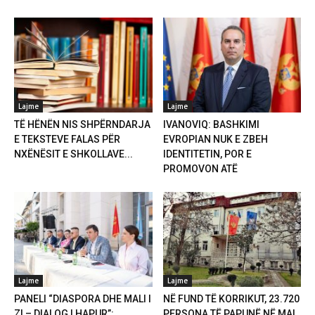
Lajme
Lajme
TË HËNËN NIS SHPËRNDARJA
IVANOVIQ: BASHKIMI
E TEKSTEVE FALAS PËR
EVROPIAN NUK E ZBEH
NXËNËSIT E SHKOLLAVE...
IDENTITETIN, POR E
PROMOVON ATË
Lajme
Lajme
PANELI “DIASPORA DHE MALI I
NË FUND TË KORRIKUT, 23.720
ZI – DIALOG I HAPUR”:
PERSONA TË PAPUNË NË MAL