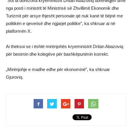
“Sot ia dorëzova kryeministrit Dritan Abazoviq dorëheqjen time
nga posti i ministrit të Ministrisë së Zhvillimit Ekonomik dhe
Turizmit për arsye thjesht personale që nuk kanë të bëjnë me
politikën e qeverisë dhe ngjarjet politike”, ka shkruar ai në
platformën X.
Ai theksoi se i është mirënjohës kryeministrit Dritan Abazoviq
për besimin dhe kolegëve për bashkëpunimin korrekt.
„Mirënjohje e madhe edhe për ekonominë”, ka shkruar
Gjuroviq.