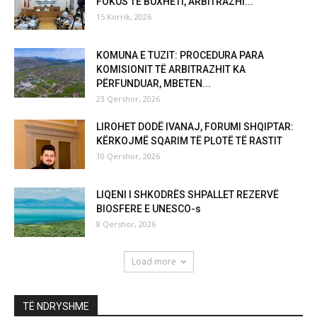
FOKUS TE BUXHETI, ARBITRAZHI...
15 Korrik, 2026
KOMUNA E TUZIT: PROCEDURA PARA
KOMISIONIT TË ARBITRAZHIT KA
PËRFUNDUAR, MBETEN...
23 Qershor, 2026
LIROHET DODË IVANAJ, FORUMI SHQIPTAR:
KËRKOJMË SQARIM TË PLOTË TË RASTIT
10 Qershor, 2026
LIQENI I SHKODRËS SHPALLET REZERVË
BIOSFERE E UNESCO-s
8 Qershor, 2026
Load more
TË NDRYSHME