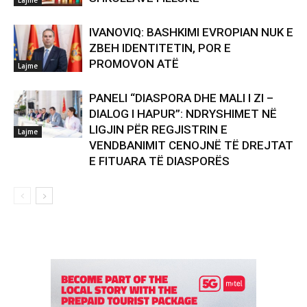
IVANOVIQ: BASHKIMI EVROPIAN NUK E
ZBEH IDENTITETIN, POR E
PROMOVON ATË
Lajme
PANELI “DIASPORA DHE MALI I ZI –
DIALOG I HAPUR”: NDRYSHIMET NË
LIGJIN PËR REGJISTRIN E
Lajme
VENDBANIMIT CENOJNË TË DREJTAT
E FITUARA TË DIASPORËS