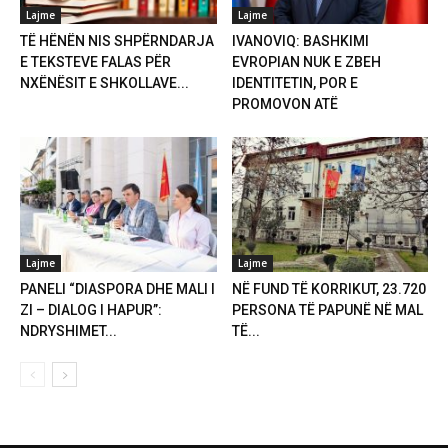
Lajme
Lajme
TË HËNËN NIS SHPËRNDARJA
IVANOVIQ: BASHKIMI
E TEKSTEVE FALAS PËR
EVROPIAN NUK E ZBEH
NXËNËSIT E SHKOLLAVE...
IDENTITETIN, POR E
PROMOVON ATË
Lajme
Lajme
PANELI “DIASPORA DHE MALI I
NË FUND TË KORRIKUT, 23.720
ZI – DIALOG I HAPUR”:
PERSONA TË PAPUNË NË MAL
NDRYSHIMET...
TË...