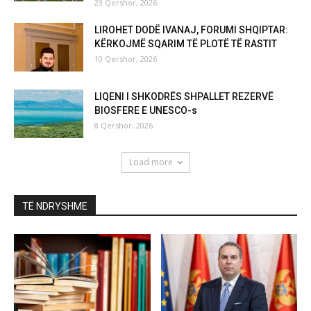
23 Qershor, 2026
LIROHET DODË IVANAJ, FORUMI SHQIPTAR:
KËRKOJMË SQARIM TË PLOTË TË RASTIT
10 Qershor, 2026
LIQENI I SHKODRËS SHPALLET REZERVË
BIOSFERE E UNESCO-s
8 Qershor, 2026
Load more
TË NDRYSHME