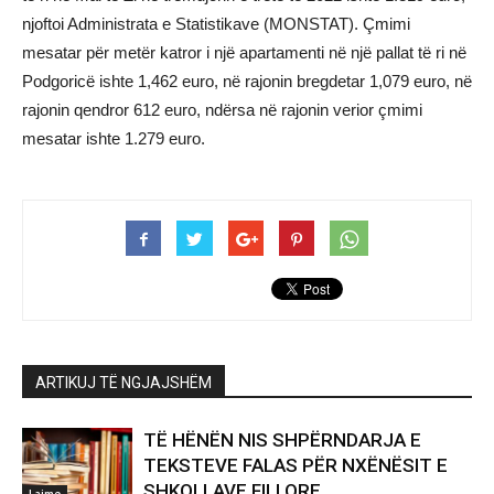
njoftoi Administrata e Statistikave (MONSTAT). Çmimi
mesatar për metër katror i një apartamenti në një pallat të ri në
Podgoricë ishte 1,462 euro, në rajonin bregdetar 1,079 euro, në
rajonin qendror 612 euro, ndërsa në rajonin verior çmimi
mesatar ishte 1.279 euro.
ARTIKUJ TË NGJAJSHËM
TË HËNËN NIS SHPËRNDARJA E
TEKSTEVE FALAS PËR NXËNËSIT E
SHKOLLAVE FILLORE
Lajme