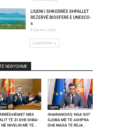
LIQENI I SHKODRËS SHPALLET
REZERVË BIOSFERE E UNESCO-
s
8 Qershor, 2026
Load more
TË NDRYSHME
ajme
Lajme
ARRËDHËNIET MES
SHARANOVIQ: NGA SOT
LIT TË ZI DHE SHBA-
GJOBA MË TË ASHPRA
 NË NIVELIN MË TË...
DHE MASA TË REJA...