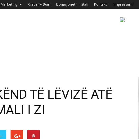
Marketing
Rreth Tv Boin
Donacjonet
Stafi
Kontakti
Impressum
ËND TË LËVIZË ATË
ALI I ZI
er