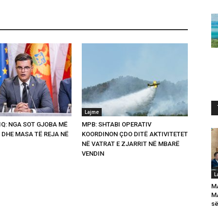
Lajme
Q: NGA SOT GJOBA MË
MPB: SHTABI OPERATIV
 DHE MASA TË REJA NË
KOORDINON ÇDO DITË AKTIVITETET
NË VATRAT E ZJARRIT NË MBARË
VENDIN
L
M
MA
së