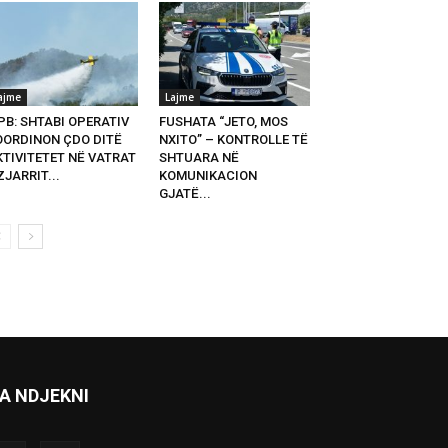
ajme
Lajme
PB: SHTABI OPERATIV
FUSHATA “JETO, MOS
OORDINON ÇDO DITË
NXITO” – KONTROLLE TË
KTIVITETET NË VATRAT
SHTUARA NË
ZJARRIT...
KOMUNIKACION
GJATË...
A NDJEKNI