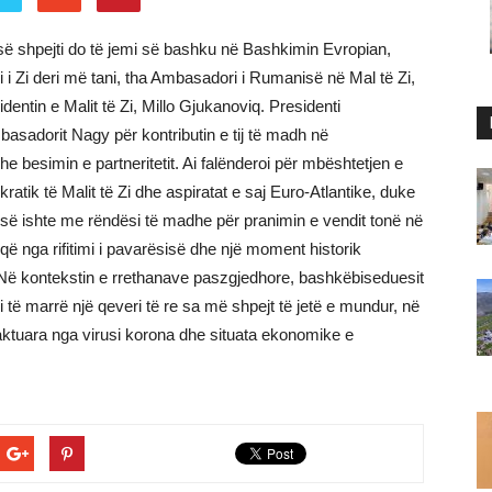
ë shpejti do të jemi së bashku në Bashkimin Evropian,
i i Zi deri më tani, tha Ambasadori i Rumanisë në Mal të Zi,
entin e Malit të Zi, Millo Gjukanoviq. Presidenti
basadorit Nagy për kontributin e tij të madh në
 besimin e partneritetit. Ai falënderoi për mbështetjen e
ik të Malit të Zi dhe aspiratat e saj Euro-Atlantike, duke
së ishte me rëndësi të madhe për pranimin e vendit tonë në
i që nga rifitimi i pavarësisë dhe një moment historik
e. Në kontekstin e rrethanave paszgjedhore, bashkëbiseduesit
 të marrë një qeveri të re sa më shpejt të jetë e mundur, në
aktuara nga virusi korona dhe situata ekonomike e