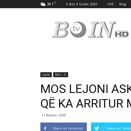
C
30.7
E diel, 9 Gusht, 2026
LIVE
Blog
Tv
Boin
Lajme
Mali i Zi
MOS LEJONI ASK
QË KA ARRITUR M
17 Nëntor, 2020
Share on Facebook
Tweet on Twitt