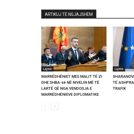
ARTIKUJ TË NGJAJSHËM
Lajme
Lajme
MARRËDHËNIET MES MALIT TË ZI
SHARANOVI
DHE SHBA-së NË NIVELIN MË TË
TË ASHPRA
LARTË QË NGA VENDOSJA E
TRAFIK
MARRËDHËNIEVE DIPLOMATIKE