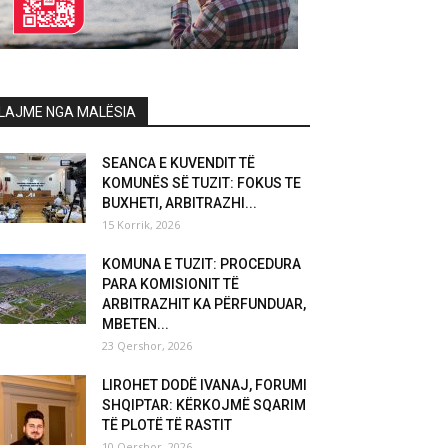
LAJME NGA MALËSIA
SEANCA E KUVENDIT TË
KOMUNËS SË TUZIT: FOKUS TE
BUXHETI, ARBITRAZHI...
15 Korrik, 2026
KOMUNA E TUZIT: PROCEDURA
PARA KOMISIONIT TË
ARBITRAZHIT KA PËRFUNDUAR,
MBETEN...
23 Qershor, 2026
LIROHET DODË IVANAJ, FORUMI
SHQIPTAR: KËRKOJMË SQARIM
TË PLOTË TË RASTIT
10 Qershor, 2026