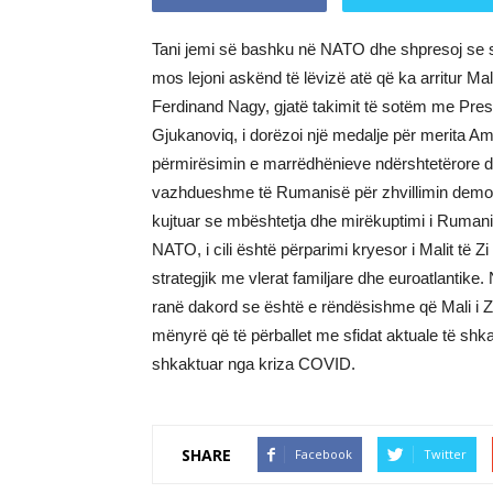
Tani jemi së bashku në NATO dhe shpresoj se s
mos lejoni askënd të lëvizë atë që ka arritur Mal
Ferdinand Nagy, gjatë takimit të sotëm me Presid
Gjukanoviq, i dorëzoi një medalje për merita Am
përmirësimin e marrëdhënieve ndërshtetërore dhe
vazhdueshme të Rumanisë për zhvillimin demokrat
kujtuar se mbështetja dhe mirëkuptimi i Rumani
NATO, i cili është përparimi kryesor i Malit të Z
strategjik me vlerat familjare dhe euroatlantik
ranë dakord se është e rëndësishme që Mali i Zi
mënyrë që të përballet me sfidat aktuale të shk
shkaktuar nga kriza COVID.
SHARE
Facebook
Twitter