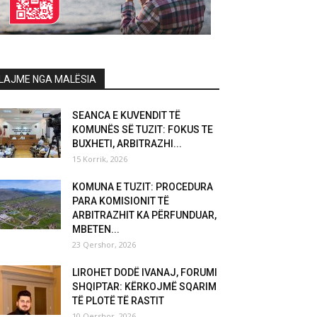
LAJME NGA MALËSIA
SEANCA E KUVENDIT TË
KOMUNËS SË TUZIT: FOKUS TE
BUXHETI, ARBITRAZHI...
15 Korrik, 2026
KOMUNA E TUZIT: PROCEDURA
PARA KOMISIONIT TË
ARBITRAZHIT KA PËRFUNDUAR,
MBETEN...
23 Qershor, 2026
LIROHET DODË IVANAJ, FORUMI
SHQIPTAR: KËRKOJMË SQARIM
TË PLOTË TË RASTIT
10 Qershor, 2026