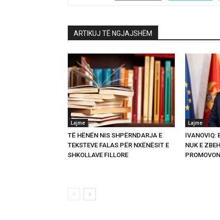
ARTIKUJ TË NGJAJSHËM
Lajme
Lajme
TË HËNËN NIS SHPËRNDARJA E
IVANOVIQ:
TEKSTEVE FALAS PËR NXËNËSIT E
NUK E ZBEH
SHKOLLAVE FILLORE
PROMOVON