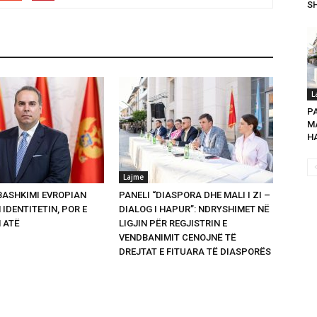
SH
L
P
MA
HA
Lajme
 BASHKIMI EVROPIAN
PANELI “DIASPORA DHE MALI I ZI –
 IDENTITETIN, POR E
DIALOG I HAPUR”: NDRYSHIMET NË
 ATË
LIGJIN PËR REGJISTRIN E
VENDBANIMIT CENOJNË TË
DREJTAT E FITUARA TË DIASPORËS