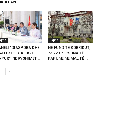
KOLLAVE...
ajme
Lajme
ANELI “DIASPORA DHE
NË FUND TË KORRIKUT,
LI I ZI – DIALOG I
23.720 PERSONA TË
PUR”: NDRYSHIMET...
PAPUNË NË MAL TË...