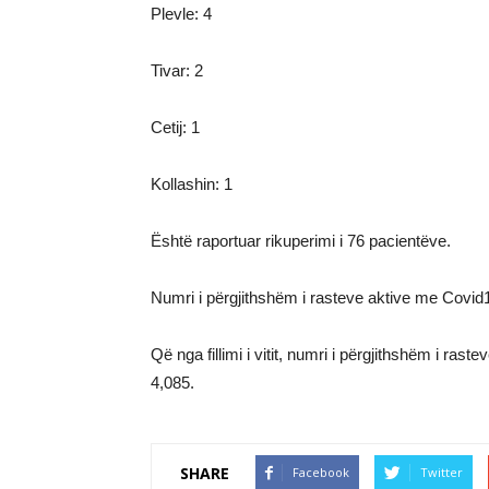
Plevle: 4
Tivar: 2
Cetij: 1
Kollashin: 1
Është raportuar rikuperimi i 76 pacientëve.
Numri i përgjithshëm i rasteve aktive me Covid1
Që nga fillimi i vitit, numri i përgjithshëm i rast
4,085.
SHARE
Facebook
Twitter