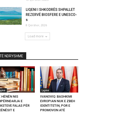
LIQENI I SHKODRËS SHPALLET
REZERVË BIOSFERE E UNESCO-
s
8 Qershor, 2026
Load more
TË NDRYSHME
ajme
Lajme
Ë HËNËN NIS
IVANOVIQ: BASHKIMI
HPËRNDARJA E
EVROPIAN NUK E ZBEH
EKSTEVE FALAS PËR
IDENTITETIN, POR E
XËNËSIT E
PROMOVON ATË