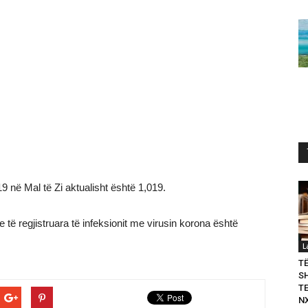
9 në Mal të Zi aktualisht është 1,019.
eve të regjistruara të infeksionit me virusin korona është
L
T
S
T
N