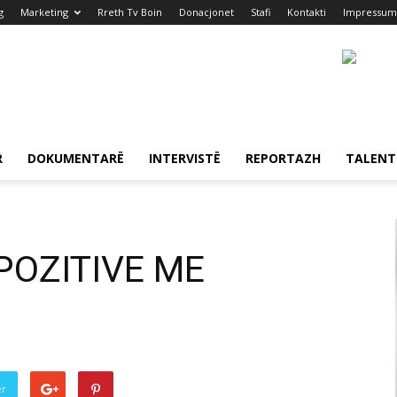
g
Marketing
Rreth Tv Boin
Donacjonet
Stafi
Kontakti
Impressum
R
DOKUMENTARË
INTERVISTË
REPORTAZH
TALENT
 POZITIVE ME
er