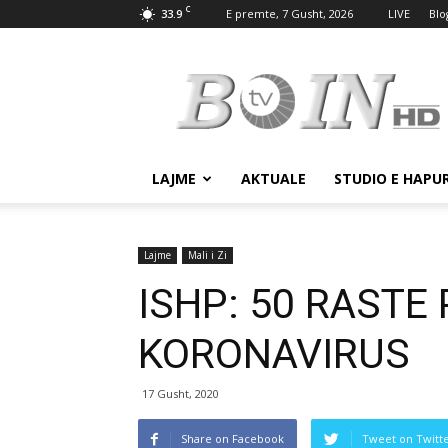
C
33.9
E premte, 7 Gusht, 2026
LIVE
Blo
Tv
Boin
LAJME
AKTUALE
STUDIO E HAPU
Lajme
Mali i Zi
ISHP: 50 RASTE
KORONAVIRUS
17 Gusht, 2020
Share on Facebook
Tweet on Twitt