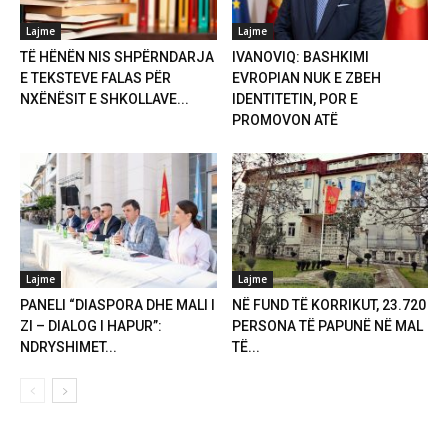
Lajme
Lajme
TË HËNËN NIS SHPËRNDARJA
IVANOVIQ: BASHKIMI
E TEKSTEVE FALAS PËR
EVROPIAN NUK E ZBEH
NXËNËSIT E SHKOLLAVE...
IDENTITETIN, POR E
PROMOVON ATË
Lajme
Lajme
PANELI “DIASPORA DHE MALI I
NË FUND TË KORRIKUT, 23.720
ZI – DIALOG I HAPUR”:
PERSONA TË PAPUNË NË MAL
NDRYSHIMET...
TË...