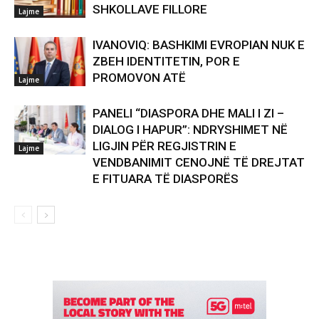
SHKOLLAVE FILLORE
Lajme
IVANOVIQ: BASHKIMI EVROPIAN NUK E
ZBEH IDENTITETIN, POR E
PROMOVON ATË
Lajme
PANELI “DIASPORA DHE MALI I ZI –
DIALOG I HAPUR”: NDRYSHIMET NË
LIGJIN PËR REGJISTRIN E
Lajme
VENDBANIMIT CENOJNË TË DREJTAT
E FITUARA TË DIASPORËS