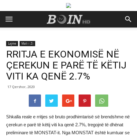
Lajme
Mali i Zi
RRITJA E EKONOMISË NË
ÇEREKUN E PARË TË KËTIJ
VITI KA QENË 2.7%
17 Qershor, 2020
Shkalla reale e rritjes së bruto prodhimtarisë së brendshme në
çerekun e parë të këtij viti ka qenë 2.7%, tregojnë të dhënat
preliminare të MONSTAT-it. Nga MONSTAT është kumtuar se