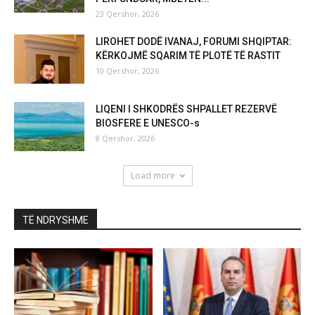
23 Qershor, 2026
LIROHET DODË IVANAJ, FORUMI SHQIPTAR:
KËRKOJMË SQARIM TË PLOTË TË RASTIT
10 Qershor, 2026
LIQENI I SHKODRËS SHPALLET REZERVË
BIOSFERE E UNESCO-s
8 Qershor, 2026
Load more
TË NDRYSHME