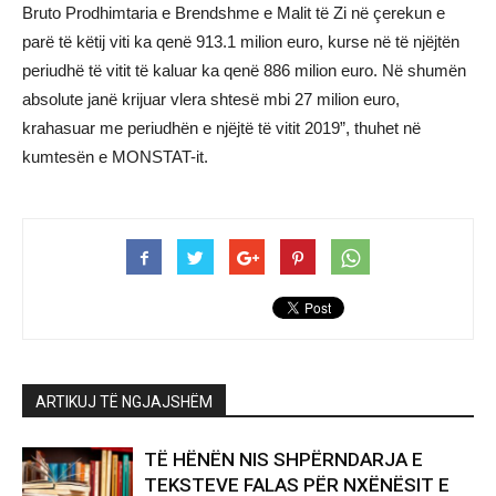
Bruto Prodhimtaria e Brendshme e Malit të Zi në çerekun e
parë të këtij viti ka qenë 913.1 milion euro, kurse në të njëjtën
periudhë të vitit të kaluar ka qenë 886 milion euro. Në shumën
absolute janë krijuar vlera shtesë mbi 27 milion euro,
krahasuar me periudhën e njëjtë të vitit 2019”, thuhet në
kumtesën e MONSTAT-it.
ARTIKUJ TË NGJAJSHËM
TË HËNËN NIS SHPËRNDARJA E
TEKSTEVE FALAS PËR NXËNËSIT E