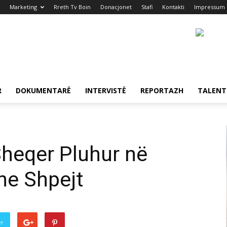
Marketing
Rreth Tv Boin
Donacjonet
Stafi
Kontakti
Impressum
R
DOKUMENTARË
INTERVISTË
REPORTAZH
TALENT
Sheqer Pluhur në
he Shpejt
er