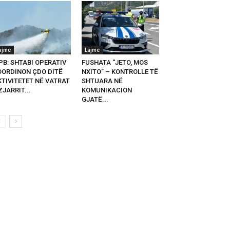
ajme
Lajme
PB: SHTABI OPERATIV
FUSHATA “JETO, MOS
OORDINON ÇDO DITË
NXITO” – KONTROLLE TË
KTIVITETET NË VATRAT
SHTUARA NË
ZJARRIT...
KOMUNIKACION
GJATË...