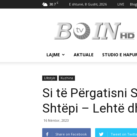
C
30.7
E shtunë, 8 Gusht, 2026
LIVE
Blog
Tv
Boin
LAJME
AKTUALE
STUDIO E HAPU
Lifestyle
Kuzhina
Si të Përgatisni 
Shtëpi – Lehtë d
16 Nëntor, 2023
Share on Facebook
Tweet on Twitt