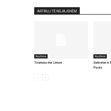
ARTIKUJ TË NGJAJSHËM
Kuzhina
Kuzhina
Tiramisu me Limon
Sekretet e P
Picës