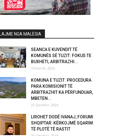
LAJME NGA MALËSIA
SEANCA E KUVENDIT TË
KOMUNËS SË TUZIT: FOKUS TE
BUXHETI, ARBITRAZHI...
15 Korrik, 2026
KOMUNA E TUZIT: PROCEDURA
PARA KOMISIONIT TË
ARBITRAZHIT KA PËRFUNDUAR,
MBETEN...
23 Qershor, 2026
LIROHET DODË IVANAJ, FORUMI
SHQIPTAR: KËRKOJMË SQARIM
TË PLOTË TË RASTIT
10 Qershor, 2026