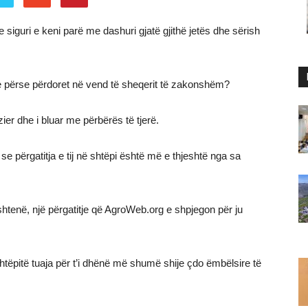
siguri e keni parë me dashuri gjatë gjithë jetës dhe sërish
e përse përdoret në vend të sheqerit të zakonshëm?
ier dhe i bluar me përbërës të tjerë.
e përgatitja e tij në shtëpi është më e thjeshtë nga sa
shtenë, një përgatitje që AgroWeb.org e shpjegon për ju
htëpitë tuaja për t’i dhënë më shumë shije çdo ëmbëlsire të