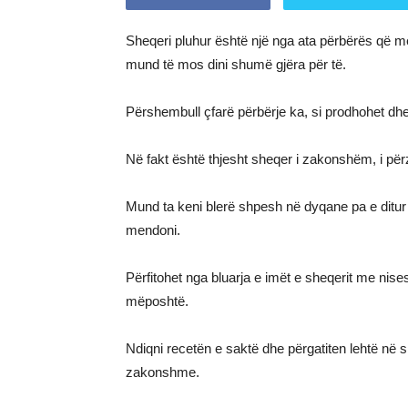
Sheqeri pluhur është një nga ata përbërës që me 
mund të mos dini shumë gjëra për të.
Përshembull çfarë përbërje ka, si prodhohet dh
Në fakt është thjesht sheqer i zakonshëm, i përz
Mund ta keni blerë shpesh në dyqane pa e ditur s
mendoni.
Përfitohet nga bluarja e imët e sheqerit me nise
mëposhtë.
Ndiqni recetën e saktë dhe përgatiten lehtë në s
zakonshme.