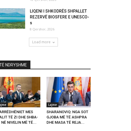
LIQENI I SHKODRËS SHPALLET
REZERVË BIOSFERE E UNESCO-
s
8 Qershor, 2026
Load more
TË NDRYSHME
ajme
Lajme
ARRËDHËNIET MES
SHARANOVIQ: NGA SOT
LIT TË ZI DHE SHBA-
GJOBA MË TË ASHPRA
 NË NIVELIN MË TË...
DHE MASA TË REJA...