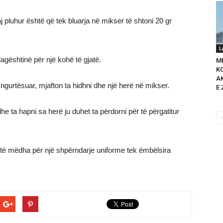
 pluhur është që tek bluarja në mikser të shtoni 20 gr
L
agështinë për një kohë të gjatë.
M
K
A
 ngurtësuar, mjafton ta hidhni dhe një herë në mikser.
E 
e ta hapni sa herë ju duhet ta përdorni për të përgatitur
e të mëdha për një shpërndarje uniforme tek ëmbëlsira