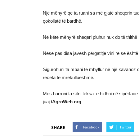
Një mënyrë që ta ruani sa më gjatë sheqerin tuaj
çokollatë të bardhë.
Në këtë mënyrë sheqeri pluhur nuk do të thithë l
Nëse pas disa javësh përgatitje vini re se është
Sigurohuni ta mbani të mbyllur në një kavanoz dh
receta të mrekullueshme.
Mos harroni ta sitni teksa e hidhni në sipërfaq
juaj.
/AgroWeb.org
SHARE
Facebook
Twitter