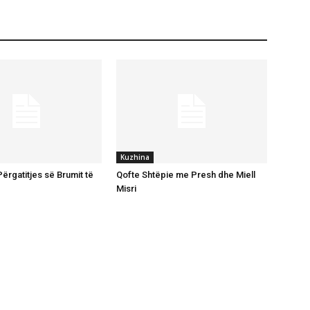
Kuzhina
ërgatitjes së Brumit të
Qofte Shtëpie me Presh dhe Miell
Misri