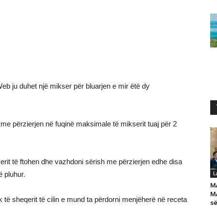
eb ju duhet një mikser për bluarjen e mir ëtë dy
i me përzierjen në fuqinë maksimale të mikserit tuaj për 2
rit të ftohen dhe vazhdoni sërish me përzierjen edhe disa
ë pluhur.
L
M
MA
ik të sheqerit të cilin e mund ta përdorni menjëherë në receta
së