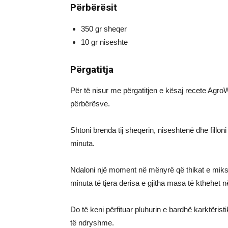
Përbërësit
350 gr sheqer
10 gr niseshte
Përgatitja
Për të nisur me përgatitjen e kësaj recete AgroW
përbërësve.
Shtoni brenda tij sheqerin, niseshtenë dhe fillon
minuta.
Ndaloni një moment në mënyrë që thikat e mikse
minuta të tjera derisa e gjitha masa të kthehet n
Do të keni përfituar pluhurin e bardhë karktërist
të ndryshme.