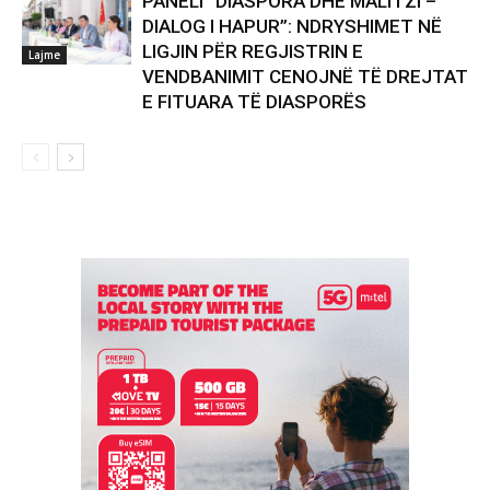
PANELI “DIASPORA DHE MALI I ZI –
DIALOG I HAPUR”: NDRYSHIMET NË
LIGJIN PËR REGJISTRIN E
Lajme
VENDBANIMIT CENOJNË TË DREJTAT
E FITUARA TË DIASPORËS