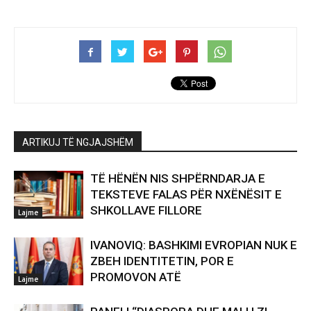
ARTIKUJ TË NGJAJSHËM
TË HËNËN NIS SHPËRNDARJA E
TEKSTEVE FALAS PËR NXËNËSIT E
SHKOLLAVE FILLORE
Lajme
IVANOVIQ: BASHKIMI EVROPIAN NUK E
ZBEH IDENTITETIN, POR E
PROMOVON ATË
Lajme