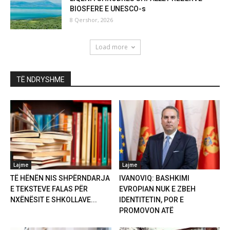
BIOSFERE E UNESCO-s
8 Qershor, 2026
Load more
TË NDRYSHME
Lajme
Lajme
TË HËNËN NIS SHPËRNDARJA
IVANOVIQ: BASHKIMI
E TEKSTEVE FALAS PËR
EVROPIAN NUK E ZBEH
NXËNËSIT E SHKOLLAVE...
IDENTITETIN, POR E
PROMOVON ATË