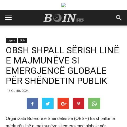
Lajme
Bota
OBSH SHPALL SËRISH LINË
E MAJMUNËVE SI
EMERGJENCË GLOBALE
PËR SHËNDETIN PUBLIK
15 Gusht, 2024
Organizata Botërore e Shëndetësisë (OBSH) ka shpallur të
mërkurën linë e majmunëve si emergjencë globale për