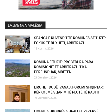
LAJME NGA MALËSIA
SEANCA E KUVENDIT TË KOMUNËS SË TUZIT:
FOKUS TE BUXHETI, ARBITRAZHI...
15 Korrik, 2026
KOMUNA E TUZIT: PROCEDURA PARA
KOMISIONIT TË ARBITRAZHIT KA
PËRFUNDUAR, MBETEN...
23 Qershor, 2026
LIROHET DODË IVANAJ, FORUMI SHQIPTAR:
KËRKOJMË SQARIM TË PLOTË TË RASTIT
10 Qershor, 2026
LIQENI I SHKODRËS SHPALLET REZERVË