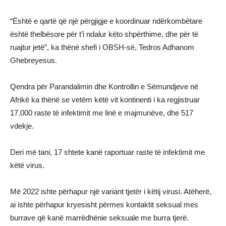
“Është e qartë që një përgjigje e koordinuar ndërkombëtare
është thelbësore për t’i ndalur këto shpërthime, dhe për të
ruajtur jetë”, ka thënë shefi i OBSH-së, Tedros Adhanom
Ghebreyesus.
Qendra për Parandalimin dhe Kontrollin e Sëmundjeve në
Afrikë ka thënë se vetëm këtë vit kontinenti i ka regjistruar
17.000 raste të infektimit me linë e majmunëve, dhe 517
vdekje.
Deri më tani, 17 shtete kanë raportuar raste të infektimit me
këtë virus.
Më 2022 ishte përhapur një variant tjetër i këtij virusi. Atëherë,
ai ishte përhapur kryesisht përmes kontaktit seksual mes
burrave që kanë marrëdhënie seksuale me burra tjerë.