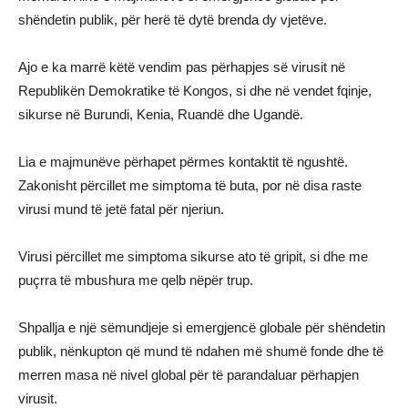
shëndetin publik, për herë të dytë brenda dy vjetëve.
Ajo e ka marrë këtë vendim pas përhapjes së virusit në
Republikën Demokratike të Kongos, si dhe në vendet fqinje,
sikurse në Burundi, Kenia, Ruandë dhe Ugandë.
Lia e majmunëve përhapet përmes kontaktit të ngushtë.
Zakonisht përcillet me simptoma të buta, por në disa raste
virusi mund të jetë fatal për njeriun.
Virusi përcillet me simptoma sikurse ato të gripit, si dhe me
puçrra të mbushura me qelb nëpër trup.
Shpallja e një sëmundjeje si emergjencë globale për shëndetin
publik, nënkupton që mund të ndahen më shumë fonde dhe të
merren masa në nivel global për të parandaluar përhapjen
virusit.