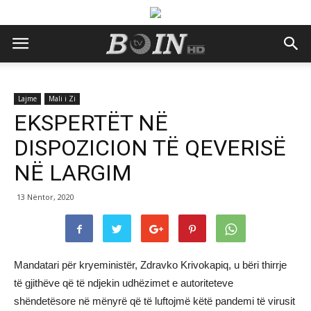
Lajme
Mali i Zi
EKSPERTËT NË
DISPOZICION TË QEVERISË
NË LARGIM
13 Nëntor, 2020
Mandatari për kryeministër, Zdravko Krivokapiq, u bëri thirrje
të gjithëve që të ndjekin udhëzimet e autoriteteve
shëndetësore në mënyrë që të luftojmë këtë pandemi të virusit