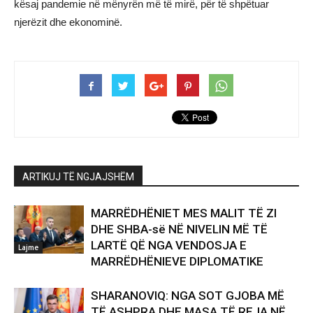
kësaj pandemie në mënyrën më të mirë, për të shpëtuar
njerëzit dhe ekonominë.
ARTIKUJ TË NGJAJSHËM
MARRËDHËNIET MES MALIT TË ZI
DHE SHBA-së NË NIVELIN MË TË
LARTË QË NGA VENDOSJA E
Lajme
MARRËDHËNIEVE DIPLOMATIKE
SHARANOVIQ: NGA SOT GJOBA MË
TË ASHPRA DHE MASA TË REJA NË