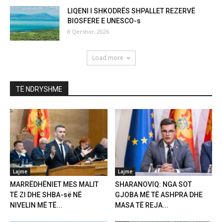
LIQENI I SHKODRËS SHPALLET REZERVË
BIOSFERE E UNESCO-s
8 Qershor, 2026
Load more
TË NDRYSHME
Lajme
Lajme
MARRËDHËNIET MES MALIT
SHARANOVIQ: NGA SOT
TË ZI DHE SHBA-së NË
GJOBA MË TË ASHPRA DHE
NIVELIN MË TË...
MASA TË REJA...