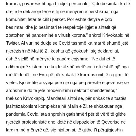
korona, pavarësisht nga bindjet personale. “Çdo besimtar ka të
drejtë të deklarojë fenë e tij në mënyrën e përshkruar nga
komuniteti fetar të cilit i përket. Por është detyra e çdo
besimtari dhe jo besimtari të respektojë ligjet e shtetit që
zbatohen në pandeminë e virusit korona,” shkroi Krivokapiq në
Twitter. Ai vuri në dukje se Covid tashmë ka marrë shumë jetë
njerëzish në Mal të Zi, kështu që çdokush, siç deklaroi ai,
është sjellë në mënyrë të papërgjegjshme. “Ne duhet të
ndihmojmë sistemin e kujdesit shëndetësor, i cili është një nga
më të dobëtit në Evropë për shkak të korrupsionit të regjimit të
vjetër. Kjo është arsyeja pse një nga përparësitë e qeverisë së
ardhshme do të jetë modernizimi i sektorit shëndetësor,”
thekson Krivokapiq. Mandatari shtoi se, për shkak të situatës
jashtëzakonisht komplekse në Malin e Zi, të shkaktuar nga
pandemia Covid, ata shprehin gatishmëri për të vërë të gjithë
njerëzit profesionistë dhe idetë në dispozicion të Qeverisë në
largim, në mënyrë që, siç njofton ai, të gjithë t’i përgjigjeshin