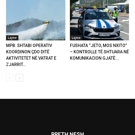
Lajme
Lajme
MPB: SHTABI OPERATIV
FUSHATA “JETO, MOS NXITO”
KOORDINON ÇDO DITË
– KONTROLLE TË SHTUARA NË
AKTIVITETET NË VATRAT E
KOMUNIKACION GJATË...
ZJARRIT...
RRETH NESH