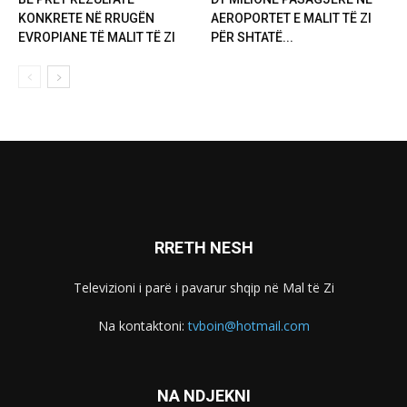
KONKRETE NË RRUGËN
AEROPORTET E MALIT TË ZI
EVROPIANE TË MALIT TË ZI
PËR SHTATË...
RRETH NESH
Televizioni i parë i pavarur shqip në Mal të Zi
Na kontaktoni:
tvboin@hotmail.com
NA NDJEKNI