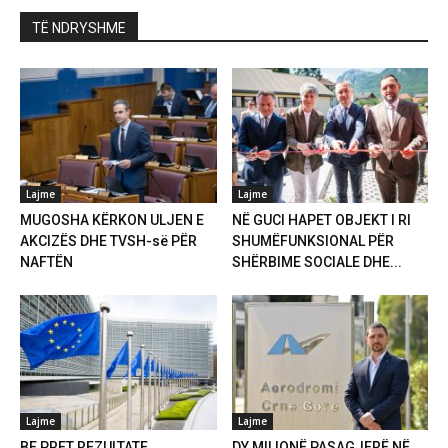
TË NDRYSHME
Lajme
Lajme
MUGOSHA KËRKON ULJEN E
NË GUCI HAPET OBJEKT I RI
AKCIZËS DHE TVSH-së PËR
SHUMËFUNKSIONAL PËR
NAFTËN
SHËRBIME SOCIALE DHE...
Lajme
Lajme
BE PRET REZULTATE
DY MILIONË PASAGJERË NË