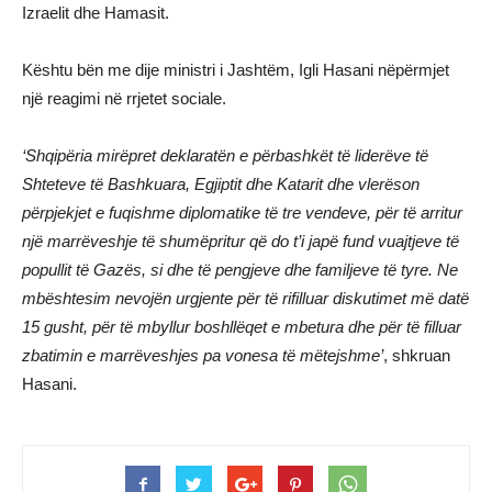
Izraelit dhe Hamasit.
Kështu bën me dije ministri i Jashtëm, Igli Hasani nëpërmjet
një reagimi në rrjetet sociale.
‘Shqipëria mirëpret deklaratën e përbashkët të liderëve të
Shteteve të Bashkuara, Egjiptit dhe Katarit dhe vlerëson
përpjekjet e fuqishme diplomatike të tre vendeve, për të arritur
një marrëveshje të shumëpritur që do t’i japë fund vuajtjeve të
popullit të Gazës, si dhe të pengjeve dhe familjeve të tyre. Ne
mbështesim nevojën urgjente për të rifilluar diskutimet më datë
15 gusht, për të mbyllur boshllëqet e mbetura dhe për të filluar
zbatimin e marrëveshjes pa vonesa të mëtejshme’
, shkruan
Hasani.