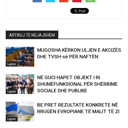
ARTIKUJ TË NGJAJSHËM
MUGOSHA KËRKON ULJEN E AKCIZËS
DHE TVSH-së PËR NAFTËN
Lajme
NË GUCI HAPET OBJEKT I RI
SHUMËFUNKSIONAL PËR SHËRBIME
SOCIALE DHE PUBLIKE
Lajme
BE PRET REZULTATE KONKRETE NË
RRUGËN EVROPIANE TË MALIT TË ZI
Lajme