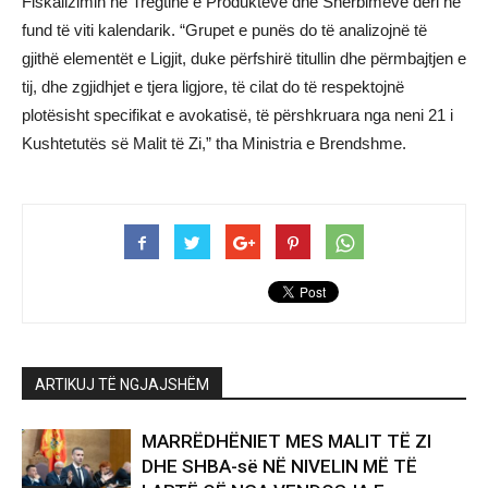
Fiskalizimin në Tregtinë e Produkteve dhe Shërbimeve deri në
fund të viti kalendarik. “Grupet e punës do të analizojnë të
gjithë elementët e Ligjit, duke përfshirë titullin dhe përmbajtjen e
tij, dhe zgjidhjet e tjera ligjore, të cilat do të respektojnë
plotësisht specifikat e avokatisë, të përshkruara nga neni 21 i
Kushtetutës së Malit të Zi,” tha Ministria e Brendshme.
ARTIKUJ TË NGJAJSHËM
MARRËDHËNIET MES MALIT TË ZI
DHE SHBA-së NË NIVELIN MË TË