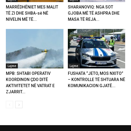
MARRËDHËNIET MES MALIT
SHARANOVIQ: NGA SOT
TË ZI DHE SHBA-së NË
GJOBA MË TË ASHPRA DHE
NIVELIN MË TË...
MASA TË REJA...
Lajme
Lajme
MPB: SHTABI OPERATIV
FUSHATA “JETO, MOS NXITO”
KOORDINON ÇDO DITË
– KONTROLLE TË SHTUARA NË
AKTIVITETET NË VATRAT E
KOMUNIKACION GJATË...
ZJARRIT...