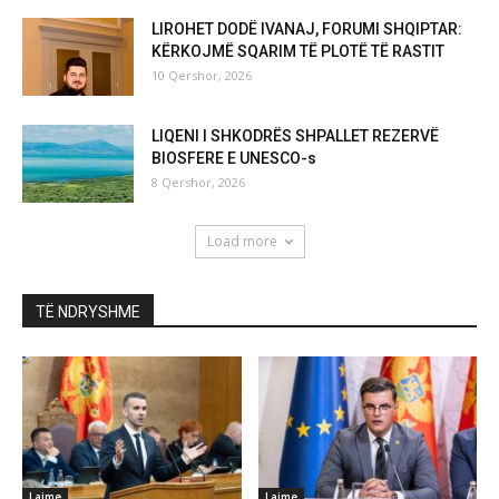
LIROHET DODË IVANAJ, FORUMI SHQIPTAR:
KËRKOJMË SQARIM TË PLOTË TË RASTIT
10 Qershor, 2026
LIQENI I SHKODRËS SHPALLET REZERVË
BIOSFERE E UNESCO-s
8 Qershor, 2026
Load more
TË NDRYSHME
Lajme
Lajme