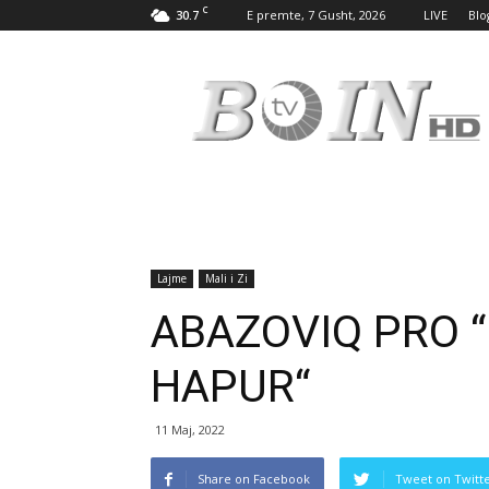
C
30.7
E premte, 7 Gusht, 2026
LIVE
Blo
Tv
Boin
Lajme
Mali i Zi
ABAZOVIQ PRO “
HAPUR“
11 Maj, 2022
Share on Facebook
Tweet on Twitt