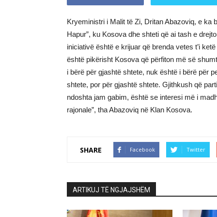
Kryeministri i Malit të Zi, Dritan Abazoviq, e ka b
Hapur”, ku Kosova dhe shteti që ai tash e drejt
iniciativë është e krijuar që brenda vetes t’i ket
është pikërisht Kosova që përfiton më së shumti 
i bërë për gjashtë shtete, nuk është i bërë për 
shtete, por për gjashtë shtete. Gjithkush që par
ndoshta jam gabim, është se interesi më i madh 
rajonale”, tha Abazoviq në Klan Kosova.
SHARE
Facebook
Twitter
ARTIKUJ TË NGJAJSHËM