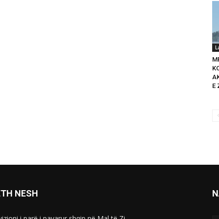
L
M
K
A
E 
ETH NESH
N
izioni i parë i pavarur shqip në Mal të Zi