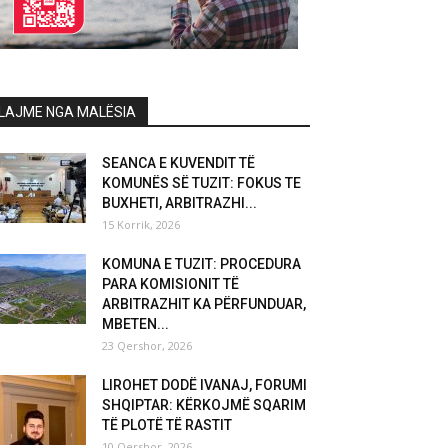
LAJME NGA MALËSIA
SEANCA E KUVENDIT TË
KOMUNËS SË TUZIT: FOKUS TE
BUXHETI, ARBITRAZHI...
15 Korrik, 2026
KOMUNA E TUZIT: PROCEDURA
PARA KOMISIONIT TË
ARBITRAZHIT KA PËRFUNDUAR,
MBETEN...
23 Qershor, 2026
LIROHET DODË IVANAJ, FORUMI
SHQIPTAR: KËRKOJMË SQARIM
TË PLOTË TË RASTIT
10 Qershor, 2026