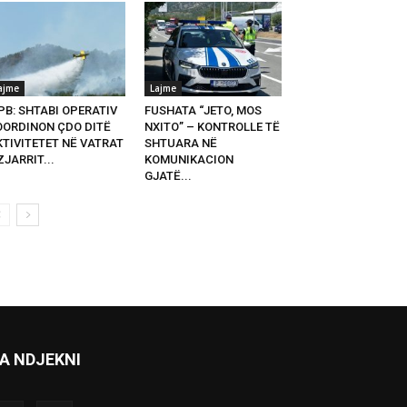
ajme
Lajme
PB: SHTABI OPERATIV
FUSHATA “JETO, MOS
OORDINON ÇDO DITË
NXITO” – KONTROLLE TË
KTIVITETET NË VATRAT
SHTUARA NË
ZJARRIT...
KOMUNIKACION
GJATË...
A NDJEKNI