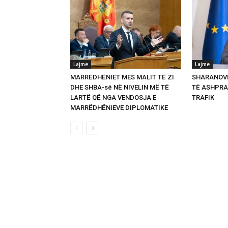
Lajme
Lajme
MARRËDHËNIET MES MALIT TË ZI
SHARANOVI
DHE SHBA-së NË NIVELIN MË TË
TË ASHPRA
LARTË QË NGA VENDOSJA E
TRAFIK
MARRËDHËNIEVE DIPLOMATIKE