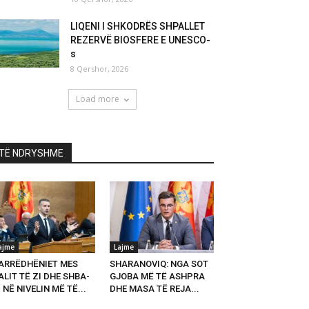
LIQENI I SHKODRËS SHPALLET
REZERVË BIOSFERE E UNESCO-
s
8 Qershor, 2026
Load more
TË NDRYSHME
ajme
Lajme
ARRËDHËNIET MES
SHARANOVIQ: NGA SOT
LIT TË ZI DHE SHBA-
GJOBA MË TË ASHPRA
 NË NIVELIN MË TË...
DHE MASA TË REJA...