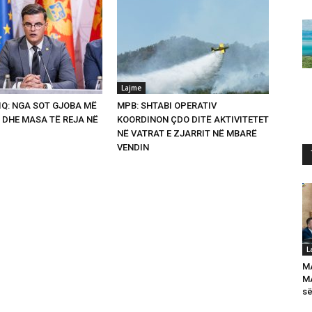
Lajme
Q: NGA SOT GJOBA MË
MPB: SHTABI OPERATIV
 DHE MASA TË REJA NË
KOORDINON ÇDO DITË AKTIVITETET
NË VATRAT E ZJARRIT NË MBARË
VENDIN
L
M
MA
së