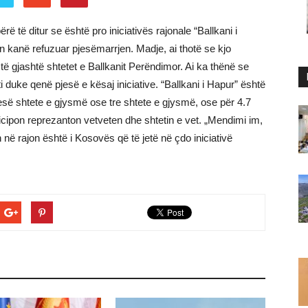
ërë të ditur se është pro iniciativës rajonale “Ballkani i
on kanë refuzuar pjesëmarrjen. Madje, ai thotë se kjo
ë të gjashtë shtetet e Ballkanit Perëndimor. Ai ka thënë se
duke qenë pjesë e kësaj iniciative. “Ballkani i Hapur” është
pesë shtete e gjysmë ose tre shtete e gjysmë, ose për 4.7
ticipon reprezanton vetveten dhe shtetin e vet. „Mendimi im,
në rajon është i Kosovës që të jetë në çdo iniciativë