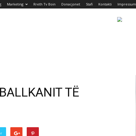
g
Marketing
Rreth Tv Boin
Donacjonet
Stafi
Kontakti
Impressum
BALLKANIT TË
er