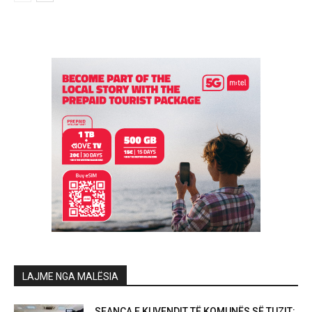
LAJME NGA MALËSIA
SEANCA E KUVENDIT TË KOMUNËS SË TUZIT: