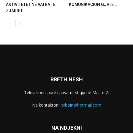
AKTIVITETET NË VATRAT E
KOMUNIKACION GJATË...
ZJARRIT...
RRETH NESH
Televizioni i parë i pavarur shqip në Mal të Zi
Na kontaktoni:
tvboin@hotmail.com
NA NDJEKNI