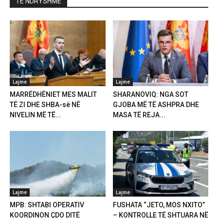
TË NDRYSHME
Lajme
Lajme
MARRËDHËNIET MES MALIT
SHARANOVIQ: NGA SOT
TË ZI DHE SHBA-së NË
GJOBA MË TË ASHPRA DHE
NIVELIN MË TË...
MASA TË REJA...
Lajme
Lajme
MPB: SHTABI OPERATIV
FUSHATA “JETO, MOS NXITO”
KOORDINON ÇDO DITË
– KONTROLLE TË SHTUARA NË