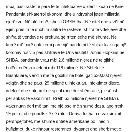
muaj pasi rastet e para të të infektuarve u identifikuan në Kinë.
Pandemia shkatërroi ekonomi dhe u ndryshoi jetën miliarda
njerëzve. Në atë kohë, shefi i OBSH tha:“Në ditët dhe javët në
vijim presim të shohim shifra të rasteve, shifra të vdekjeve dhe
shifra të vendeve të prekura që rriten edhe më shumë. Ne
kurrë më parë nuk kemi parë një pandemi të shkaktuar nga një
koronavirus”. Sipas shifrave të Universitetit Johns Hopkins në
SHBA, pandemia vrau mbi 2.6 milionë njerëz në të gjithë
botën, ndërsa infektoi mbi 118 milionë. Në Shtetet e
Bashkuara, vendin më të goditur në botë, gati 530,000 njerëz
vdiqën dhe së paku 29 milionë u infektuan. Infektimet ditore,
vdekjet dhe shtrimet në spital ranë dukshëm atje, pjesërisht
për shkak të vaksinimit. Rreth 62 milionë njerëz në SHBA u
vaksinuan deri më tani me një ose më shumë doza, apo rreth
19 për qind e popullsisë së rritur. Derisa fushata e vaksinimit
përshpejtohet, më shumë shtete amerikane po i heqin
kufizimet, duke rihapur restorantet, dyqanet dhe shërbimet e