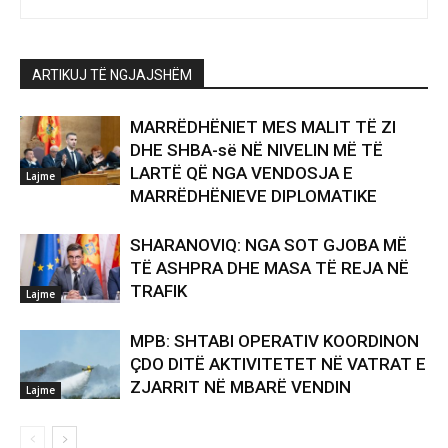
ARTIKUJ TË NGJAJSHËM
MARRËDHËNIET MES MALIT TË ZI
DHE SHBA-së NË NIVELIN MË TË
LARTË QË NGA VENDOSJA E
Lajme
MARRËDHËNIEVE DIPLOMATIKE
SHARANOVIQ: NGA SOT GJOBA MË
TË ASHPRA DHE MASA TË REJA NË
TRAFIK
Lajme
MPB: SHTABI OPERATIV KOORDINON
ÇDO DITË AKTIVITETET NË VATRAT E
ZJARRIT NË MBARË VENDIN
Lajme