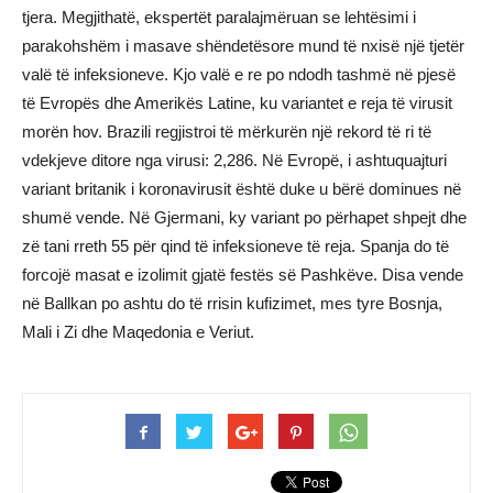
tjera. Megjithatë, ekspertët paralajmëruan se lehtësimi i
parakohshëm i masave shëndetësore mund të nxisë një tjetër
valë të infeksioneve. Kjo valë e re po ndodh tashmë në pjesë
të Evropës dhe Amerikës Latine, ku variantet e reja të virusit
morën hov. Brazili regjistroi të mërkurën një rekord të ri të
vdekjeve ditore nga virusi: 2,286. Në Evropë, i ashtuquajturi
variant britanik i koronavirusit është duke u bërë dominues në
shumë vende. Në Gjermani, ky variant po përhapet shpejt dhe
zë tani rreth 55 për qind të infeksioneve të reja. Spanja do të
forcojë masat e izolimit gjatë festës së Pashkëve. Disa vende
në Ballkan po ashtu do të rrisin kufizimet, mes tyre Bosnja,
Mali i Zi dhe Maqedonia e Veriut.