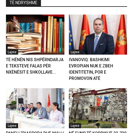
TË NDRYSHME
Lajme
Lajme
TË HËNËN NIS SHPËRNDARJA
IVANOVIQ: BASHKIMI
E TEKSTEVE FALAS PËR
EVROPIAN NUK E ZBEH
NXËNËSIT E SHKOLLAVE...
IDENTITETIN, POR E
PROMOVON ATË
Lajme
Lajme