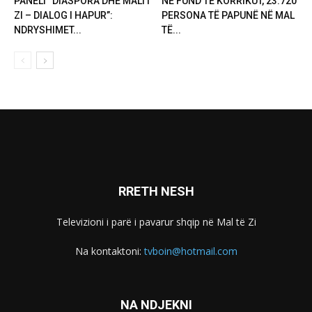
PANELI “DIASPORA DHE MALI I
NË FUND TË KORRIKUT, 23.720
ZI – DIALOG I HAPUR”:
PERSONA TË PAPUNË NË MAL
NDRYSHIMET...
TË...
RRETH NESH
Televizioni i parë i pavarur shqip në Mal të Zi
Na kontaktoni:
tvboin@hotmail.com
NA NDJEKNI