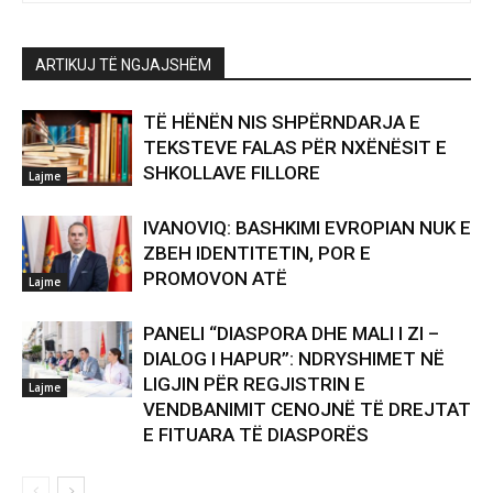
ARTIKUJ TË NGJAJSHËM
TË HËNËN NIS SHPËRNDARJA E
TEKSTEVE FALAS PËR NXËNËSIT E
SHKOLLAVE FILLORE
Lajme
IVANOVIQ: BASHKIMI EVROPIAN NUK E
ZBEH IDENTITETIN, POR E
PROMOVON ATË
Lajme
PANELI “DIASPORA DHE MALI I ZI –
DIALOG I HAPUR”: NDRYSHIMET NË
LIGJIN PËR REGJISTRIN E
Lajme
VENDBANIMIT CENOJNË TË DREJTAT
E FITUARA TË DIASPORËS