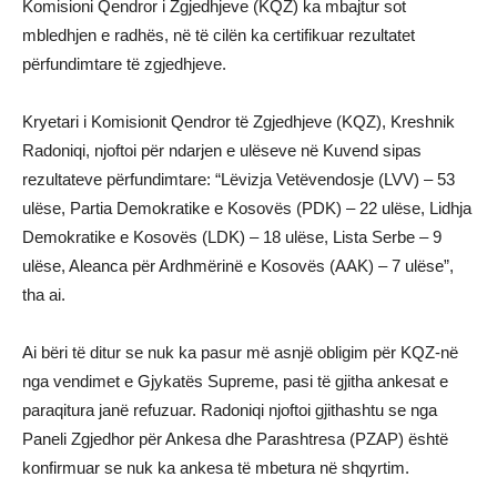
Komisioni Qendror i Zgjedhjeve (KQZ) ka mbajtur sot
mbledhjen e radhës, në të cilën ka certifikuar rezultatet
përfundimtare të zgjedhjeve.
Kryetari i Komisionit Qendror të Zgjedhjeve (KQZ), Kreshnik
Radoniqi, njoftoi për ndarjen e ulëseve në Kuvend sipas
rezultateve përfundimtare: “Lëvizja Vetëvendosje (LVV) – 53
ulëse, Partia Demokratike e Kosovës (PDK) – 22 ulëse, Lidhja
Demokratike e Kosovës (LDK) – 18 ulëse, Lista Serbe – 9
ulëse, Aleanca për Ardhmërinë e Kosovës (AAK) – 7 ulëse”,
tha ai.
Ai bëri të ditur se nuk ka pasur më asnjë obligim për KQZ-në
nga vendimet e Gjykatës Supreme, pasi të gjitha ankesat e
paraqitura janë refuzuar. Radoniqi njoftoi gjithashtu se nga
Paneli Zgjedhor për Ankesa dhe Parashtresa (PZAP) është
konfirmuar se nuk ka ankesa të mbetura në shqyrtim.