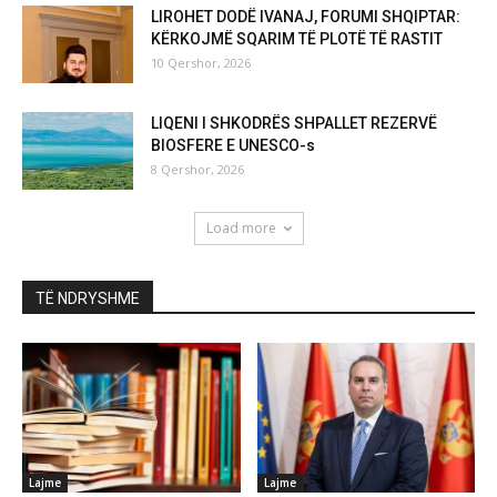
LIROHET DODË IVANAJ, FORUMI SHQIPTAR:
KËRKOJMË SQARIM TË PLOTË TË RASTIT
10 Qershor, 2026
LIQENI I SHKODRËS SHPALLET REZERVË
BIOSFERE E UNESCO-s
8 Qershor, 2026
Load more
TË NDRYSHME
Lajme
Lajme