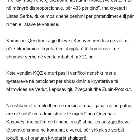
në mënyrë disproporcionale, për 433 për qind”, tha kryetari i
Listës Serbe, duke mos dhënë dëshmi për pretendimet e tij për
rritjen e listave të votuese.
Komisioni Qendror i Zgjedhjeve i Kosovës vendosi që votimi
për shkarkimin e kryetarëve shqiptarë të komunave me
shumicë serbe në veri të mbahet më 21 prill.
Këtë vendim KQZ e mori pasi i verifikoi nënshkrimet e
qytetarëve në peticionet për shkarkimin e kryetarëve të
Mitrovicës së Veriut, Leposaviqit, Zveçanit dhe Zubin-Potokut.
Nënshkrimet u mblodhën në mesin e muajit janar në përputhje
me një udhëzim administrativ të nxjerrë nga Qeveria e
Kosovës, me qëllim që t’i hapej rrugë shpalljes së zgjedhjeve
të parakohshme në komunat e veriut, për shkak se serbët
lokalë nuk i pranuan kryetarët shqiptarë.