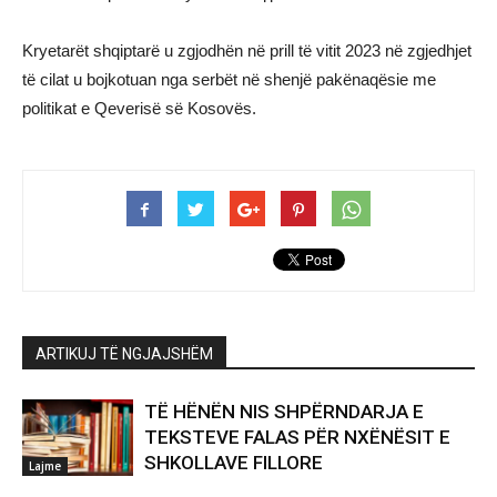
Kryetarët shqiptarë u zgjodhën në prill të vitit 2023 në zgjedhjet
të cilat u bojkotuan nga serbët në shenjë pakënaqësie me
politikat e Qeverisë së Kosovës.
ARTIKUJ TË NGJAJSHËM
TË HËNËN NIS SHPËRNDARJA E
TEKSTEVE FALAS PËR NXËNËSIT E
SHKOLLAVE FILLORE
Lajme