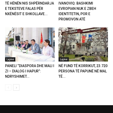
TË HËNËN NIS SHPËRNDARJA
IVANOVIQ: BASHKIMI
E TEKSTEVE FALAS PËR
EVROPIAN NUK E ZBEH
NXËNËSIT E SHKOLLAVE...
IDENTITETIN, POR E
PROMOVON ATË
Lajme
Lajme
PANELI “DIASPORA DHE MALI I
NË FUND TË KORRIKUT, 23.720
ZI – DIALOG I HAPUR”:
PERSONA TË PAPUNË NË MAL
NDRYSHIMET...
TË...