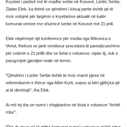
Kryetari i partisë më të madhe serbe në Kosovë, Listës Serbe,
Zlatan Elek, ka thënë se qëndrimi i kësaj partie është që të
mos votojnë për largimin e kryetarëve aktualë në katër
komunat veriore me shumicë serbe në Kosovë më 21 prill.
Elek nëpërmjet një konference për media nga Mitrovica e
Veriut, theksoi se janë vendosur procedura të parealizueshme
për votimin e 21 prillit dhe se listat e votuesve, sipas tij, nuk e
pasqyrojnë gjendjen reale në terren.
“Qëndrimi i Listës Serbe është të mos marrë pjesë në
referendumin e thirrur nga Albin Kurti, sepse ai bëri gjithçka që
ai të dështojë”, tha Elek.
Ai më tej tha se numri i shqiptarëve në listat e votuesve “është
rritur”.
“Për dy muaj në të gjitha komunat numri i votuesve është rritur