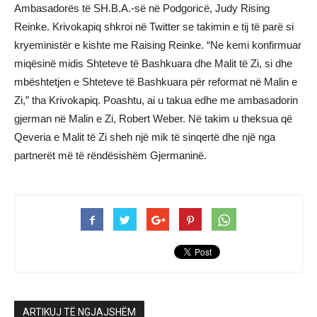
Ambasadorës të SH.B.A.-së në Podgoricë, Judy Rising
Reinke. Krivokapiq shkroi në Twitter se takimin e tij të parë si
kryeministër e kishte me Raising Reinke. “Ne kemi konfirmuar
miqësinë midis Shteteve të Bashkuara dhe Malit të Zi, si dhe
mbështetjen e Shteteve të Bashkuara për reformat në Malin e
Zi,” tha Krivokapiq. Poashtu, ai u takua edhe me ambasadorin
gjerman në Malin e Zi, Robert Weber. Në takim u theksua që
Qeveria e Malit të Zi sheh një mik të sinqertë dhe një nga
partnerët më të rëndësishëm Gjermaninë.
ARTIKUJ TË NGJAJSHËM