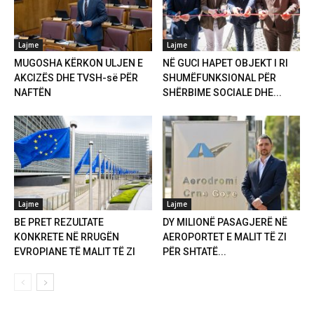
Lajme
Lajme
MUGOSHA KËRKON ULJEN E
NË GUCI HAPET OBJEKT I RI
AKCIZËS DHE TVSH-së PËR
SHUMËFUNKSIONAL PËR
NAFTËN
SHËRBIME SOCIALE DHE...
Lajme
Lajme
BE PRET REZULTATE
DY MILIONË PASAGJERË NË
KONKRETE NË RRUGËN
AEROPORTET E MALIT TË ZI
EVROPIANE TË MALIT TË ZI
PËR SHTATË...