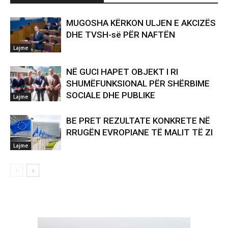
MUGOSHA KËRKON ULJEN E AKCIZËS
DHE TVSH-së PËR NAFTËN
Lajme
NË GUCI HAPET OBJEKT I RI
SHUMËFUNKSIONAL PËR SHËRBIME
SOCIALE DHE PUBLIKE
Lajme
BE PRET REZULTATE KONKRETE NË
RRUGËN EVROPIANE TË MALIT TË ZI
Lajme