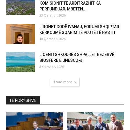
KOMISIONIT TË ARBITRAZHIT KA
PËRFUNDUAR, MBETEN...
23 Qershor, 2026
LIROHET DODË IVANAJ, FORUMI SHQIPTAR:
KËRKOJMË SQARIM TË PLOTË TË RASTIT
10 Qershor, 2026
LIQENI I SHKODRËS SHPALLET REZERVË
BIOSFERE E UNESCO-s
8 Qershor, 2026
Load more
TË NDRYSHME